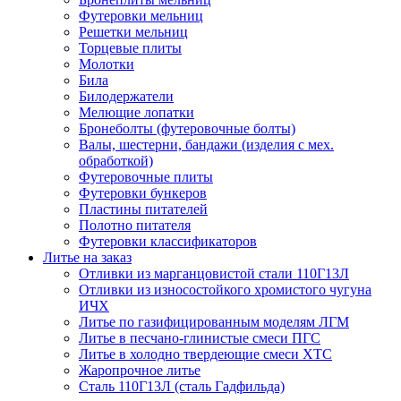
Футеровки мельниц
Решетки мельниц
Торцевые плиты
Молотки
Била
Билодержатели
Мелющие лопатки
Бронеболты (футеровочные болты)
Валы, шестерни, бандажи (изделия с мех.
обработкой)
Футеровочные плиты
Футеровки бункеров
Пластины питателей
Полотно питателя
Футеровки классификаторов
Литье на заказ
Отливки из марганцовистой стали 110Г13Л
Отливки из износостойкого хромистого чугуна
ИЧХ
Литье по газифицированным моделям ЛГМ
Литье в песчано-глинистые смеси ПГС
Литье в холодно твердеющие смеси ХТС
Жаропрочное литье
Сталь 110Г13Л (сталь Гадфильда)