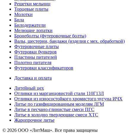
Решетки мельниц
Торцевые плиты
Молотки
Била
Билодержатели
Мелющие лопатки
Бронеболты (футеровочные болты)
Валы, шестерни, бандажи (изделия с мех. обработкой)
Футеровочные плиты
Футеровки бункеров
Пластины питателей
Полотно питателя
Футеровки классификаторов
Доставка и оплата
Литейный цех
Отливки из марганцовистой стали 110Г13Л
Отливки из износостойкого хромистого чугуна ИЧХ
Литье по газифицированным моделям ЛГМ
Литье в песчано-глинистые смеси ПГС
Литье в холодно твердеющие смеси ХТС
Жаропрочное литье
© 2026 ООО «ЛитМаш». Все права защищены