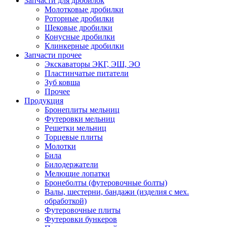
Запчасти для дробилок
Молотковые дробилки
Роторные дробилки
Щековые дробилки
Конусные дробилки
Клинкерные дробилки
Запчасти прочее
Экскаваторы ЭКГ, ЭШ, ЭО
Пластинчатые питатели
Зуб ковша
Прочее
Продукция
Бронеплиты мельниц
Футеровки мельниц
Решетки мельниц
Торцевые плиты
Молотки
Била
Билодержатели
Мелющие лопатки
Бронеболты (футеровочные болты)
Валы, шестерни, бандажи (изделия с мех.
обработкой)
Футеровочные плиты
Футеровки бункеров