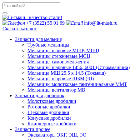
+7 (3522) 55 01 69
info@lit-mash.ru
Скачать каталог
Запчасти для мельниц
Трубные мельницы
Мельницы шаровые МШР, МШЦ
Мельницы стержневые МСЦ
Мельницы самоизмельчения
Мельницы шаровые 1456, 6001 (Строммашина)
Мельница МШ 25,5 х 14,5 (Тяжмаш)
Мельницы шаровые ШБМ (Ш)
Мельницы молотковые тангенциальные ММТ
Мельницы вентилятор МВ
Запчасти для дробилок
Молотковые дробилки
Роторные дробилки
Щековые дробилки
Конусные дробилки
Клинкерные дробилки
Запчасти прочее
Экскаваторы ЭКГ, ЭШ, ЭО