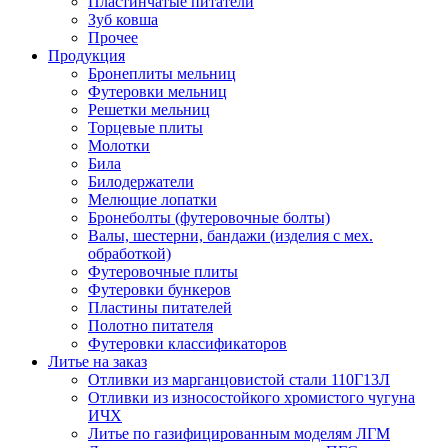
Пластинчатые питатели
Зуб ковша
Прочее
Продукция
Бронеплиты мельниц
Футеровки мельниц
Решетки мельниц
Торцевые плиты
Молотки
Била
Билодержатели
Мелющие лопатки
Бронеболты (футеровочные болты)
Валы, шестерни, бандажи (изделия с мех.
обработкой)
Футеровочные плиты
Футеровки бункеров
Пластины питателей
Полотно питателя
Футеровки классификаторов
Литье на заказ
Отливки из марганцовистой стали 110Г13Л
Отливки из износостойкого хромистого чугуна
ИЧХ
Литье по газифицированным моделям ЛГМ