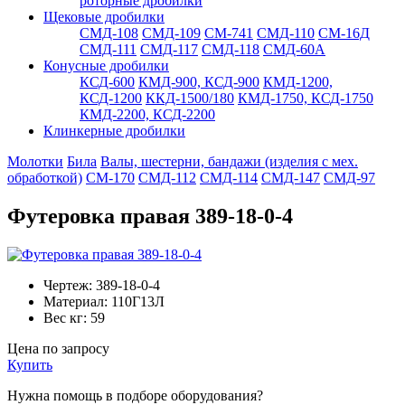
роторные дробилки
Щековые дробилки
СМД-108
СМД-109
СМ-741
СМД-110
СМ-16Д
СМД-111
СМД-117
СМД-118
СМД-60А
Конусные дробилки
КСД-600
КМД-900, КСД-900
КМД-1200,
КСД-1200
ККД-1500/180
КМД-1750, КСД-1750
КМД-2200, КСД-2200
Клинкерные дробилки
Молотки
Била
Валы, шестерни, бандажи (изделия с мех.
обработкой)
СМ-170
СМД-112
СМД-114
СМД-147
СМД-97
Футеровка правая 389-18-0-4
Чертеж:
389-18-0-4
Материал:
110Г13Л
Вес кг:
59
Цена по запросу
Купить
Нужна помощь в подборе оборудования?