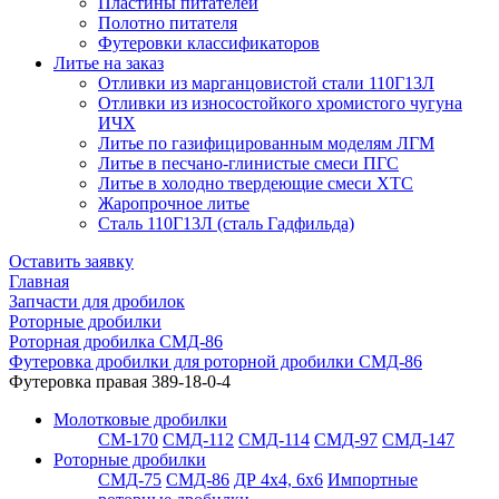
Пластины питателей
Полотно питателя
Футеровки классификаторов
Литье на заказ
Отливки из марганцовистой стали 110Г13Л
Отливки из износостойкого хромистого чугуна
ИЧХ
Литье по газифицированным моделям ЛГМ
Литье в песчано-глинистые смеси ПГС
Литье в холодно твердеющие смеси ХТС
Жаропрочное литье
Сталь 110Г13Л (сталь Гадфильда)
Оставить заявку
Главная
Запчасти для дробилок
Роторные дробилки
Роторная дробилка СМД-86
Футеровка дробилки для роторной дробилки СМД-86
Футеровка правая 389-18-0-4
Молотковые дробилки
СМ-170
СМД-112
СМД-114
СМД-97
СМД-147
Роторные дробилки
СМД-75
СМД-86
ДР 4х4, 6х6
Импортные