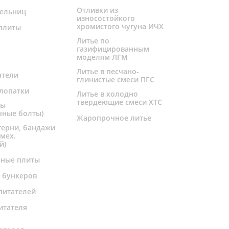
Отливки из
ельниц
износостойкого
хромистого чугуна ИЧХ
плиты
Литье по
газифицированным
моделям ЛГМ
Литье в песчано-
атели
глинистые смеси ПГС
лопатки
Литье в холодно
твердеющие смеси ХТС
ты
чные болты)
Жаропрочное литье
терни, бандажи
 мех.
й)
чные плиты
 бункеров
питателей
итателя
и