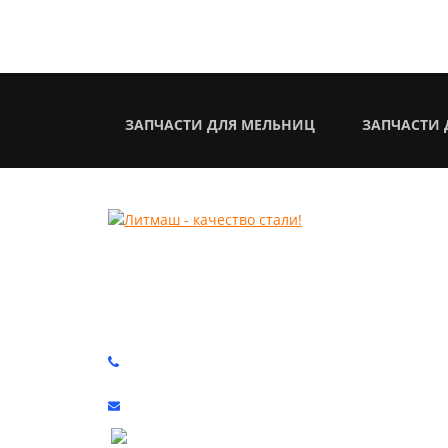
ЗАПЧАСТИ ДЛЯ МЕЛЬНИЦ
ЗАПЧАСТИ 
КОМПЛЕКТУЮЩИЕ ДЛЯ РАЗМОЛЬНОГО
И ДРОБИЛЬНОГО ОБОРУДОВАНИЯ
+7 (3522) 55 01 69
info@lit-mash.ru
Курган, Промышленная 9, стр.4