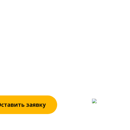
ЛЯ ДРОБИЛ
АЗМОЛЬНОГ
БОРУДОВАН
вьте заявку. Специалисты компании реша
ственно и компетентно.
+7 (3522)
ставить заявку