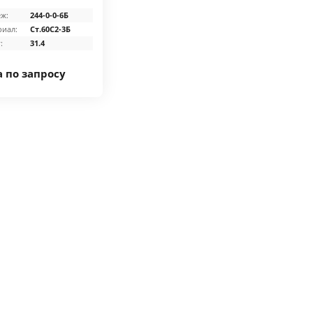
ж:
244-0-0-6Б
иал:
Ст.60С2-3Б
:
31.4
 по запросу