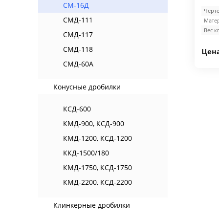
СМ-16Д
Черте
СМД-111
Матер
Вес кг
СМД-117
СМД-118
Цена
СМД-60А
Конусные дробилки
КСД-600
КМД-900, КСД-900
КМД-1200, КСД-1200
ККД-1500/180
КМД-1750, КСД-1750
КМД-2200, КСД-2200
Клинкерные дробилки