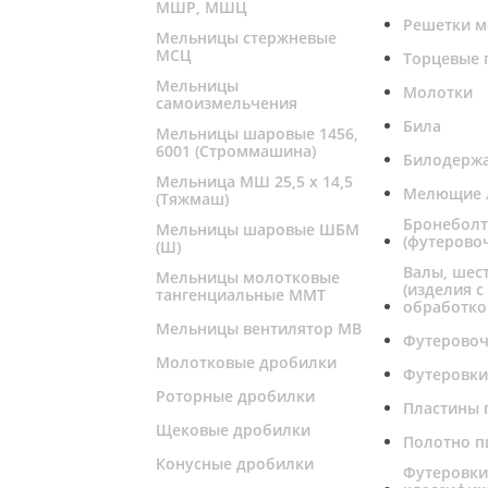
МШР, МШЦ
Решетки м
Мельницы стержневые
МСЦ
Торцевые 
Мельницы
Молотки
самоизмельчения
Била
Мельницы шаровые 1456,
6001 (Строммашина)
Билодерж
Мельница МШ 25,5 х 14,5
Мелющие 
(Тяжмаш)
Бронебол
Мельницы шаровые ШБМ
(футерово
(Ш)
Валы, шес
Мельницы молотковые
(изделия с
тангенциальные ММТ
обработко
Мельницы вентилятор МВ
Футерово
Молотковые дробилки
Футеровки
Роторные дробилки
Пластины 
Щековые дробилки
Полотно п
Конусные дробилки
Футеровк