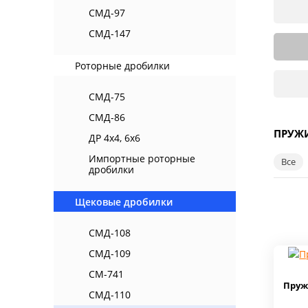
СМД-97
СМД-147
Роторные дробилки
СМД-75
СМД-86
ПРУЖИ
ДР 4х4, 6х6
Импортные роторные
Все
дробилки
Щековые дробилки
СМД-108
СМД-109
СМ-741
Пружи
СМД-110