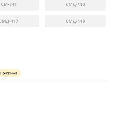
СМ-741
СМД-110
СМД-117
СМД-118
Пружина