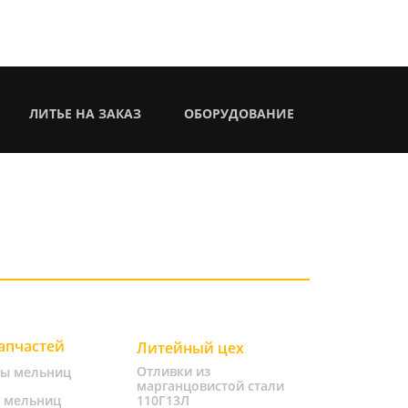
ЛИТЬЕ НА ЗАКАЗ
ОБОРУДОВАНИЕ
запчастей
Литейный цех
Отливки из
ты мельниц
марганцовистой стали
 мельниц
110Г13Л