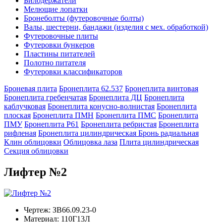
Билодержатели
Мелющие лопатки
Бронеболты (футеровочные болты)
Валы, шестерни, бандажи (изделия с мех. обработкой)
Футеровочные плиты
Футеровки бункеров
Пластины питателей
Полотно питателя
Футеровки классификаторов
Броневая плита
Бронеплита 62.537
Бронеплита винтовая
Бронеплита гребенчатая
Бронеплита ДЦ
Бронеплита
каблучковая
Бронеплита конусно-волнистая
Бронеплита
плоская
Бронеплита ПМН
Бронеплита ПМС
Бронеплита
ПМУ
Бронеплита Р61
Бронеплита ребристая
Бронеплита
рифленая
Бронеплита цилиндрическая
Бронь радиальная
Клин облицовки
Облицовка лаза
Плита цилиндрическая
Секция облицовки
Лифтер №2
Чертеж:
ЗВ66.09.23-0
Материал:
110Г13Л