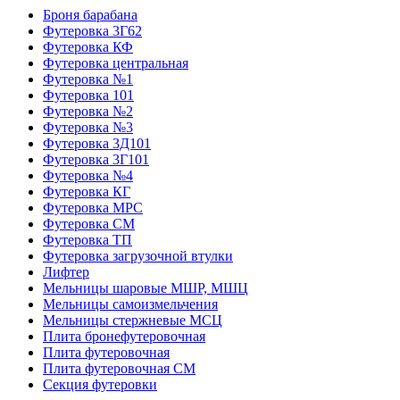
Броня барабана
Футеровка 3Г62
Футеровка КФ
Футеровка центральная
Футеровка №1
Футеровка 101
Футеровка №2
Футеровка №3
Футеровка 3Д101
Футеровка 3Г101
Футеровка №4
Футеровка КГ
Футеровка МРС
Футеровка СМ
Футеровка ТП
Футеровка загрузочной втулки
Лифтер
Мельницы шаровые МШР, МШЦ
Мельницы самоизмельчения
Мельницы стержневые МСЦ
Плита бронефутеровочная
Плита футеровочная
Плита футеровочная СМ
Секция футеровки