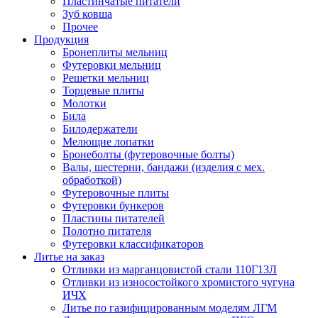
Пластинчатые питатели
Зуб ковша
Прочее
Продукция
Бронеплиты мельниц
Футеровки мельниц
Решетки мельниц
Торцевые плиты
Молотки
Била
Билодержатели
Мелющие лопатки
Бронеболты (футеровочные болты)
Валы, шестерни, бандажи (изделия с мех.
обработкой)
Футеровочные плиты
Футеровки бункеров
Пластины питателей
Полотно питателя
Футеровки классификаторов
Литье на заказ
Отливки из марганцовистой стали 110Г13Л
Отливки из износостойкого хромистого чугуна
ИЧХ
Литье по газифицированным моделям ЛГМ