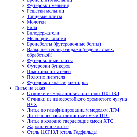
Футеровки мельниц
Решетки мельниц
Торцевые плиты
Молотки
Била
Билодержатели
Мелющие лопатки
Бронеболты (футеровочные болты)
Валы, шестерни, бандажи (изделия с мех.
обработкой)
Футеровочные плиты
Футеровки бункеров
Пластины питателей
Полотно питателя
Футеровки классификаторов
Литье на заказ
Отливки из марганцовистой стали 110Г13Л
Отливки из износостойкого хромистого чугуна
ИЧХ
Литье по газифицированным моделям ЛГМ
Литье в песчано-глинистые смеси ПГС
Литье в холодно твердеющие смеси ХТС
Жаропрочное литье
Сталь 110Г13Л (сталь Гадфильда)