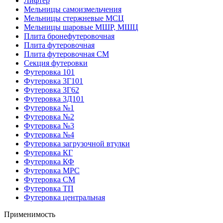
Лифтер
Мельницы самоизмельчения
Мельницы стержневые МСЦ
Мельницы шаровые МШР, МШЦ
Плита бронефутеровочная
Плита футеровочная
Плита футеровочная СМ
Секция футеровки
Футеровка 101
Футеровка 3Г101
Футеровка 3Г62
Футеровка 3Д101
Футеровка №1
Футеровка №2
Футеровка №3
Футеровка №4
Футеровка загрузочной втулки
Футеровка КГ
Футеровка КФ
Футеровка МРС
Футеровка СМ
Футеровка ТП
Футеровка центральная
Применимость