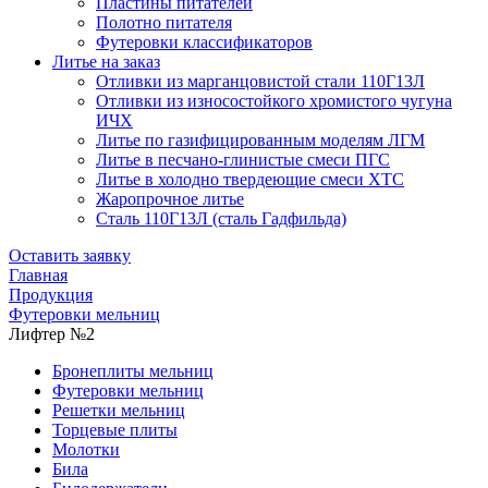
Пластины питателей
Полотно питателя
Футеровки классификаторов
Литье на заказ
Отливки из марганцовистой стали 110Г13Л
Отливки из износостойкого хромистого чугуна
ИЧХ
Литье по газифицированным моделям ЛГМ
Литье в песчано-глинистые смеси ПГС
Литье в холодно твердеющие смеси ХТС
Жаропрочное литье
Сталь 110Г13Л (сталь Гадфильда)
Оставить заявку
Главная
Продукция
Футеровки мельниц
Лифтер №2
Бронеплиты мельниц
Футеровки мельниц
Решетки мельниц
Торцевые плиты
Молотки
Била