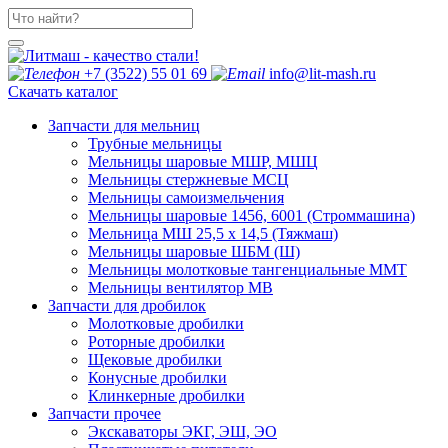
+7 (3522) 55 01 69
info@lit-mash.ru
Скачать каталог
Запчасти для мельниц
Трубные мельницы
Мельницы шаровые МШР, МШЦ
Мельницы стержневые МСЦ
Мельницы самоизмельчения
Мельницы шаровые 1456, 6001 (Строммашина)
Мельница МШ 25,5 х 14,5 (Тяжмаш)
Мельницы шаровые ШБМ (Ш)
Мельницы молотковые тангенциальные ММТ
Мельницы вентилятор МВ
Запчасти для дробилок
Молотковые дробилки
Роторные дробилки
Щековые дробилки
Конусные дробилки
Клинкерные дробилки
Запчасти прочее
Экскаваторы ЭКГ, ЭШ, ЭО