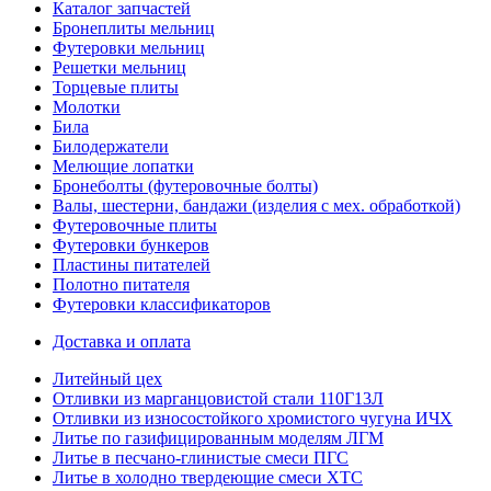
Каталог запчастей
Бронеплиты мельниц
Футеровки мельниц
Решетки мельниц
Торцевые плиты
Молотки
Била
Билодержатели
Мелющие лопатки
Бронеболты (футеровочные болты)
Валы, шестерни, бандажи (изделия с мех. обработкой)
Футеровочные плиты
Футеровки бункеров
Пластины питателей
Полотно питателя
Футеровки классификаторов
Доставка и оплата
Литейный цех
Отливки из марганцовистой стали 110Г13Л
Отливки из износостойкого хромистого чугуна ИЧХ
Литье по газифицированным моделям ЛГМ
Литье в песчано-глинистые смеси ПГС
Литье в холодно твердеющие смеси ХТС