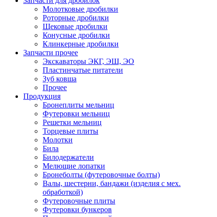
Запчасти для дробилок
Молотковые дробилки
Роторные дробилки
Щековые дробилки
Конусные дробилки
Клинкерные дробилки
Запчасти прочее
Экскаваторы ЭКГ, ЭШ, ЭО
Пластинчатые питатели
Зуб ковша
Прочее
Продукция
Бронеплиты мельниц
Футеровки мельниц
Решетки мельниц
Торцевые плиты
Молотки
Била
Билодержатели
Мелющие лопатки
Бронеболты (футеровочные болты)
Валы, шестерни, бандажи (изделия с мех.
обработкой)
Футеровочные плиты
Футеровки бункеров