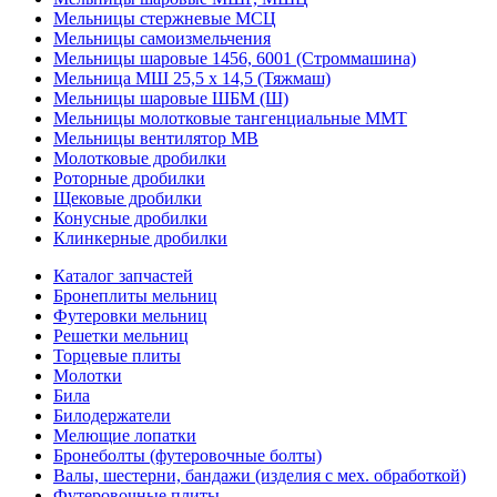
Мельницы стержневые МСЦ
Мельницы самоизмельчения
Мельницы шаровые 1456, 6001 (Строммашина)
Мельница МШ 25,5 х 14,5 (Тяжмаш)
Мельницы шаровые ШБМ (Ш)
Мельницы молотковые тангенциальные ММТ
Мельницы вентилятор МВ
Молотковые дробилки
Роторные дробилки
Щековые дробилки
Конусные дробилки
Клинкерные дробилки
Каталог запчастей
Бронеплиты мельниц
Футеровки мельниц
Решетки мельниц
Торцевые плиты
Молотки
Била
Билодержатели
Мелющие лопатки
Бронеболты (футеровочные болты)
Валы, шестерни, бандажи (изделия с мех. обработкой)
Футеровочные плиты