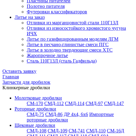
Пластины питателей
Полотно питателя
Футеровки классификаторов
Литье на заказ
Отливки из марганцовистой стали 110Г13Л
Отливки из износостойкого хромистого чугуна
ИЧХ
Литье по газифицированным моделям ЛГМ
Литье в песчано-глинистые смеси ПГС
Литье в холодно твердеющие смеси ХТС
Жаропрочное литье
Сталь 110Г13Л (сталь Гадфильда)
Оставить заявку
Главная
Запчасти для дробилок
Клинкерные дробилки
Молотковые дробилки
СМ-170
СМД-112
СМД-114
СМД-97
СМД-147
Роторные дробилки
СМД-75
СМД-86
ДР 4х4, 6х6
Импортные
роторные дробилки
Щековые дробилки
СМД-108
СМД-109
СМ-741
СМД-110
СМ-16Д