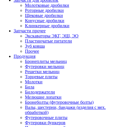
Запчасти для дробилок
Молотковые дробилки
Роторные дробилки
Щековые дробилки
Конусные дробилки
Клинкерные дробилки
Запчасти прочее
Экскаваторы ЭКГ, ЭШ, ЭО
Пластинчатые питатели
Зуб ковша
Прочее
Продукция
Бронеплиты мельниц
Футеровки мельниц
Решетки мельниц
Торцевые плиты
Молотки
Била
Билодержатели
Мелющие лопатки
Бронеболты (футеровочные болты)
Валы, шестерни, бандажи (изделия с мех.
обработкой)
Футеровочные плиты
Футеровки бункеров