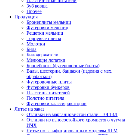
Пластинчатые питатели
Зуб ковша
Прочее
Продукция
Бронеплиты мельниц
Футеровки мельниц
Решетки мельниц
Торцевые плиты
Молотки
Била
Билодержатели
Мелющие лопатки
Бронеболты (футеровочные болты)
Валы, шестерни, бандажи (изделия с мех.
обработкой)
Футеровочные плиты
Футеровки бункеров
Пластины питателей
Полотно питателя
Футеровки классификаторов
Литье на заказ
Отливки из марганцовистой стали 110Г13Л
Отливки из износостойкого хромистого чугуна
ИЧХ
Литье по газифицированным моделям ЛГМ