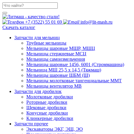
+7 (3522) 55 01 69
info@lit-mash.ru
Скачать каталог
Запчасти для мельниц
Трубные мельницы
Мельницы шаровые МШР, МШЦ
Мельницы стержневые МСЦ
Мельницы самоизмельчения
Мельницы шаровые 1456, 6001 (Строммашина)
Мельница МШ 25,5 х 14,5 (Тяжмаш)
Мельницы шаровые ШБМ (Ш)
Мельницы молотковые тангенциальные ММТ
Мельницы вентилятор МВ
Запчасти для дробилок
Молотковые дробилки
Роторные дробилки
Щековые дробилки
Конусные дробилки
Клинкерные дробилки
Запчасти прочее
Экскаваторы ЭКГ, ЭШ, ЭО