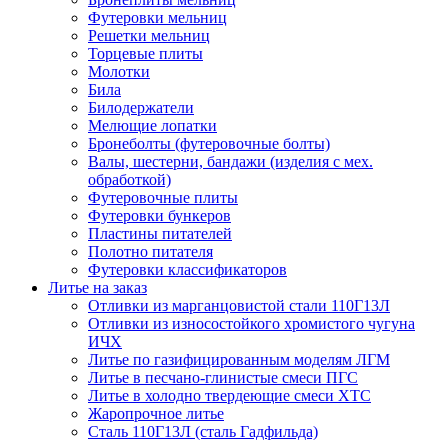
Футеровки мельниц
Решетки мельниц
Торцевые плиты
Молотки
Била
Билодержатели
Мелющие лопатки
Бронеболты (футеровочные болты)
Валы, шестерни, бандажи (изделия с мех.
обработкой)
Футеровочные плиты
Футеровки бункеров
Пластины питателей
Полотно питателя
Футеровки классификаторов
Литье на заказ
Отливки из марганцовистой стали 110Г13Л
Отливки из износостойкого хромистого чугуна
ИЧХ
Литье по газифицированным моделям ЛГМ
Литье в песчано-глинистые смеси ПГС
Литье в холодно твердеющие смеси ХТС
Жаропрочное литье
Сталь 110Г13Л (сталь Гадфильда)