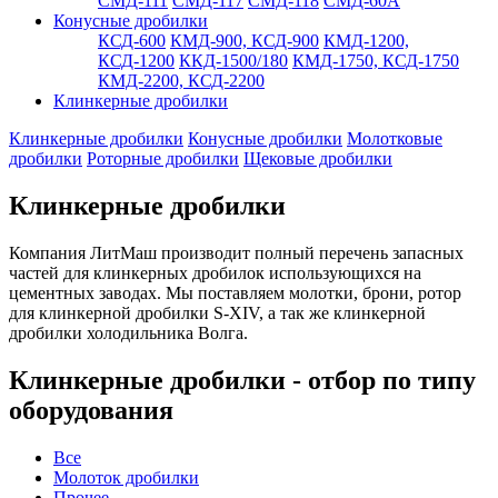
СМД-111
СМД-117
СМД-118
СМД-60А
Конусные дробилки
КСД-600
КМД-900, КСД-900
КМД-1200,
КСД-1200
ККД-1500/180
КМД-1750, КСД-1750
КМД-2200, КСД-2200
Клинкерные дробилки
Клинкерные дробилки
Конусные дробилки
Молотковые
дробилки
Роторные дробилки
Щековые дробилки
Клинкерные дробилки
Компания ЛитМаш производит полный перечень запасных
частей для клинкерных дробилок использующихся на
цементных заводах. Мы поставляем молотки, брони, ротор
для клинкерной дробилки S-XIV, а так же клинкерной
дробилки холодильника Волга.
Клинкерные дробилки - отбор по типу
оборудования
Все
Молоток дробилки
Прочее