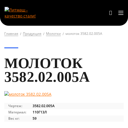
Главная
Продукция
Молотки
молоток 3582.02.005А
МОЛОТОК
3582.02.005А
Чертеж:
3582.02.005А
Материал:
110Г13Л
Вес кг:
59