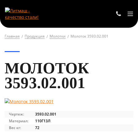
Главная
Продукция
Молотки
Молоток 3593.02.001
МОЛОТОК
3593.02.001
Чертеж:
3593.02.001
Материал:
110Г13Л
Вес кг:
72