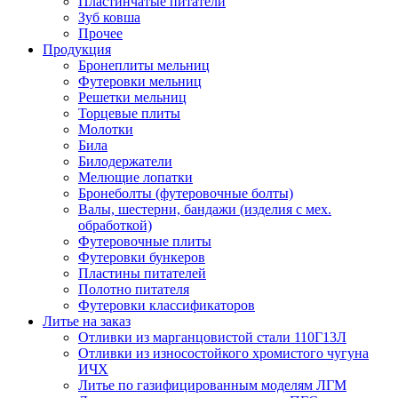
Пластинчатые питатели
Зуб ковша
Прочее
Продукция
Бронеплиты мельниц
Футеровки мельниц
Решетки мельниц
Торцевые плиты
Молотки
Била
Билодержатели
Мелющие лопатки
Бронеболты (футеровочные болты)
Валы, шестерни, бандажи (изделия с мех.
обработкой)
Футеровочные плиты
Футеровки бункеров
Пластины питателей
Полотно питателя
Футеровки классификаторов
Литье на заказ
Отливки из марганцовистой стали 110Г13Л
Отливки из износостойкого хромистого чугуна
ИЧХ
Литье по газифицированным моделям ЛГМ