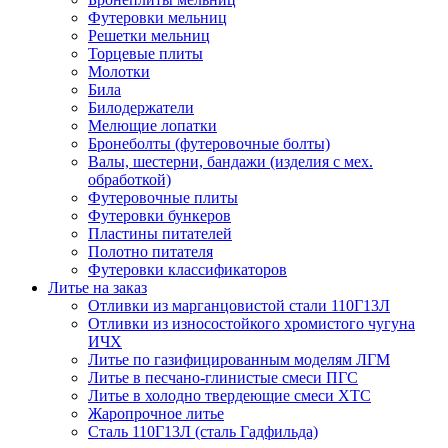
Футеровки мельниц
Решетки мельниц
Торцевые плиты
Молотки
Била
Билодержатели
Мелющие лопатки
Бронеболты (футеровочные болты)
Валы, шестерни, бандажи (изделия с мех.
обработкой)
Футеровочные плиты
Футеровки бункеров
Пластины питателей
Полотно питателя
Футеровки классификаторов
Литье на заказ
Отливки из марганцовистой стали 110Г13Л
Отливки из износостойкого хромистого чугуна
ИЧХ
Литье по газифицированным моделям ЛГМ
Литье в песчано-глинистые смеси ПГС
Литье в холодно твердеющие смеси ХТС
Жаропрочное литье
Сталь 110Г13Л (сталь Гадфильда)