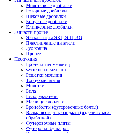
Запчасти для дробилок
Молотковые дробилки
Роторные дробилки
Щековые дробилки
Конусные дробилки
Клинкерные дробилки
Запчасти прочее
Экскаваторы ЭКГ, ЭШ, ЭО
Пластинчатые питатели
Зуб ковша
Прочее
Продукция
Бронеплиты мельниц
Футеровки мельниц
Решетки мельниц
Торцевые плиты
Молотки
Била
Билодержатели
Мелющие лопатки
Бронеболты (футеровочные болты)
Валы, шестерни, бандажи (изделия с мех.
обработкой)
Футеровочные плиты
Футеровки бункеров