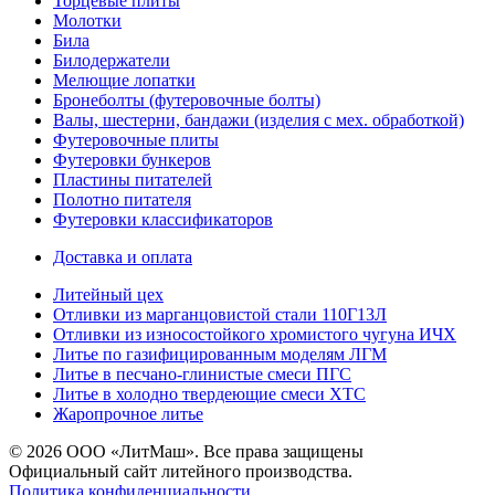
Торцевые плиты
Молотки
Била
Билодержатели
Мелющие лопатки
Бронеболты (футеровочные болты)
Валы, шестерни, бандажи (изделия с мех. обработкой)
Футеровочные плиты
Футеровки бункеров
Пластины питателей
Полотно питателя
Футеровки классификаторов
Доставка и оплата
Литейный цех
Отливки из марганцовистой стали 110Г13Л
Отливки из износостойкого хромистого чугуна ИЧХ
Литье по газифицированным моделям ЛГМ
Литье в песчано-глинистые смеси ПГС
Литье в холодно твердеющие смеси ХТС
Жаропрочное литье
© 2026 ООО «ЛитМаш». Все права защищены
Официальный сайт литейного производства.
Политика конфиденциальности