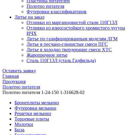
Пластины питателей
Полотно питателя
Футеровки классификаторов
Литье на заказ
Отливки из марганцовистой стали 110Г13Л
Отливки из износостойкого хромистого чугуна
ИЧХ
Литье по газифицированным моделям ЛГМ
Литье в песчано-глинистые смеси ПГС
Литье в холодно твердеющие смеси ХТС
Жаропрочное литье
Сталь 110Г13Л (сталь Гадфильда)
Оставить заявку
Главная
Продукция
Полотно питателя
Полотно питателя 1-24-150 1-316628-02
Бронеплиты мельниц
Футеровки мельниц
Решетки мельниц
Торцевые плиты
Молотки
Била