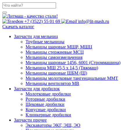
+7 (3522) 55 01 69
info@lit-mash.ru
Скачать каталог
Запчасти для мельниц
Трубные мельницы
Мельницы шаровые МШР, МШЦ
Мельницы стержневые МСЦ
Мельницы самоизмельчения
Мельницы шаровые 1456, 6001 (Строммашина)
Мельница МШ 25,5 х 14,5 (Тяжмаш)
Мельницы шаровые ШБМ (Ш)
Мельницы молотковые тангенциальные ММТ
Мельницы вентилятор МВ
Запчасти для дробилок
Молотковые дробилки
Роторные дробилки
Щековые дробилки
Конусные дробилки
Клинкерные дробилки
Запчасти прочее
Экскаваторы ЭКГ, ЭШ, ЭО