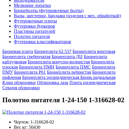
Билодержатели
Мелющие лопатки
Бронеболты (футеровочные болты)
Валы, шестерни, бандажи (изделия с мех. обработкой)
Футеровочные плиты
Футеровки бункеров
Пластины питателей
Полотно питателя
Футеровки классификаторов
Броневая плита
Бронеплита 62.537
Бронеплита винтовая
Бронеплита гребенчатая
Бронеплита ДЦ
Бронеплита
каблучковая
Бронеплита конусно-волнистая
Бронеплита
плоская
Бронеплита ПМН
Бронеплита ПМС
Бронеплита
ПМУ
Бронеплита Р61
Бронеплита ребристая
Бронеплита
рифленая
Бронеплита цилиндрическая
Бронь радиальная
Клин облицовки
Облицовка лаза
Плита цилиндрическая
Секция облицовки
Полотно питателя 1-24-150 1-316628-02
Чертеж:
1-316628-02
Вес кг:
50430