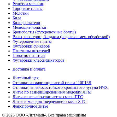
Решетки мельниц
Торцевые плиты
Молотки
Била
Билодержатели
Мелющие лопатки
Бронеболты (футеровочные болты)
Валы, шестерни, бандажи (изделия с мех. обработкой)
Футеровочные плиты
Футеровки бункеров
Пластины питателей
Полотно питателя
Футеровки классификаторов
Доставка и оплата
Литейный цех
Отливки из марганцовистой стали 110Г13Л
Отливки из износостойкого хромистого чугуна ИЧХ
Литье по газифицированным моделям ЛГМ
Литье в песчано-глинистые смеси ПГС
Литье в холодно твердеющие смеси ХТС
Жаропрочное литье
© 2026 ООО «ЛитМаш». Все права защищены