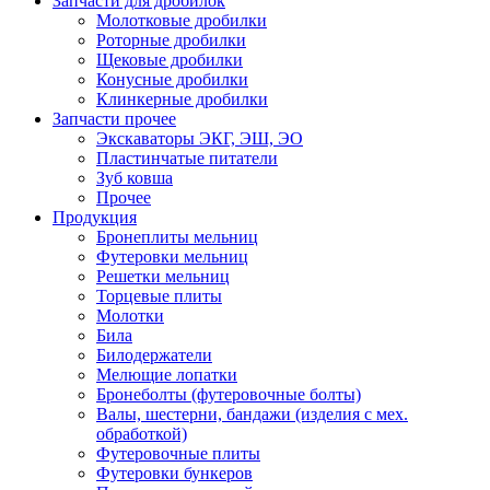
Запчасти для дробилок
Молотковые дробилки
Роторные дробилки
Щековые дробилки
Конусные дробилки
Клинкерные дробилки
Запчасти прочее
Экскаваторы ЭКГ, ЭШ, ЭО
Пластинчатые питатели
Зуб ковша
Прочее
Продукция
Бронеплиты мельниц
Футеровки мельниц
Решетки мельниц
Торцевые плиты
Молотки
Била
Билодержатели
Мелющие лопатки
Бронеболты (футеровочные болты)
Валы, шестерни, бандажи (изделия с мех.
обработкой)
Футеровочные плиты
Футеровки бункеров