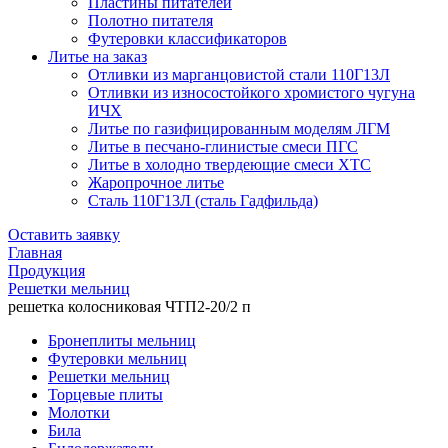
Пластины питателей
Полотно питателя
Футеровки классификаторов
Литье на заказ
Отливки из марганцовистой стали 110Г13Л
Отливки из износостойкого хромистого чугуна
ИЧХ
Литье по газифицированным моделям ЛГМ
Литье в песчано-глинистые смеси ПГС
Литье в холодно твердеющие смеси ХТС
Жаропрочное литье
Сталь 110Г13Л (сталь Гадфильда)
Оставить заявку
Главная
Продукция
Решетки мельниц
решетка колосниковая ЧТП2-20/2 п
Бронеплиты мельниц
Футеровки мельниц
Решетки мельниц
Торцевые плиты
Молотки
Била