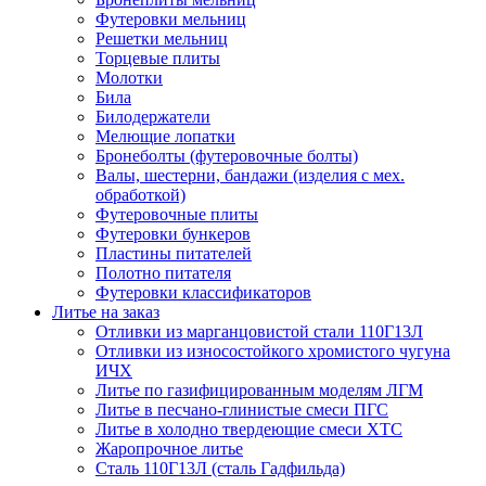
Футеровки мельниц
Решетки мельниц
Торцевые плиты
Молотки
Била
Билодержатели
Мелющие лопатки
Бронеболты (футеровочные болты)
Валы, шестерни, бандажи (изделия с мех.
обработкой)
Футеровочные плиты
Футеровки бункеров
Пластины питателей
Полотно питателя
Футеровки классификаторов
Литье на заказ
Отливки из марганцовистой стали 110Г13Л
Отливки из износостойкого хромистого чугуна
ИЧХ
Литье по газифицированным моделям ЛГМ
Литье в песчано-глинистые смеси ПГС
Литье в холодно твердеющие смеси ХТС
Жаропрочное литье
Сталь 110Г13Л (сталь Гадфильда)