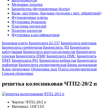
Билодержатели
Мелющие лопатки
Бронеболты (футеровочные болты)
Валы, шестерни, бандажи (изделия с мех. обработкой)
Футеровочные плиты
Футеровки бункеров
Пластины питателей
Полотно питателя
Футеровки классификаторов
Броневая плита
Бронеплита 62.537
Бронеплита винтовая
Бронеплита гребенчатая
Бронеплита ДЦ
Бронеплита
каблучковая
Бронеплита конусно-волнистая
Бронеплита
плоская
Бронеплита ПМН
Бронеплита ПМС
Бронеплита
ПМУ
Бронеплита Р61
Бронеплита ребристая
Бронеплита
рифленая
Бронеплита цилиндрическая
Бронь радиальная
Клин облицовки
Облицовка лаза
Плита цилиндрическая
Секция облицовки
решетка колосниковая ЧТП2-20/2 п
Чертеж:
ЧТП2-20/2 п
Материал:
110Г13Л