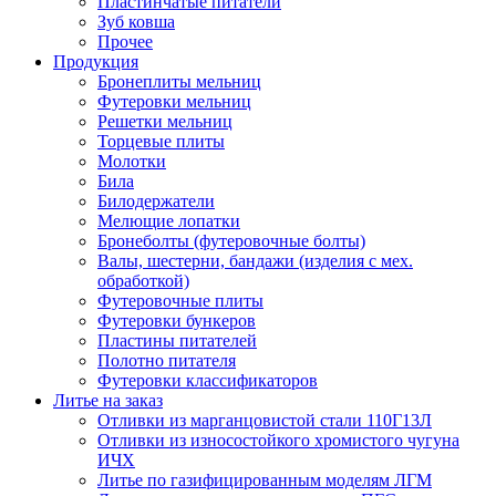
Пластинчатые питатели
Зуб ковша
Прочее
Продукция
Бронеплиты мельниц
Футеровки мельниц
Решетки мельниц
Торцевые плиты
Молотки
Била
Билодержатели
Мелющие лопатки
Бронеболты (футеровочные болты)
Валы, шестерни, бандажи (изделия с мех.
обработкой)
Футеровочные плиты
Футеровки бункеров
Пластины питателей
Полотно питателя
Футеровки классификаторов
Литье на заказ
Отливки из марганцовистой стали 110Г13Л
Отливки из износостойкого хромистого чугуна
ИЧХ
Литье по газифицированным моделям ЛГМ