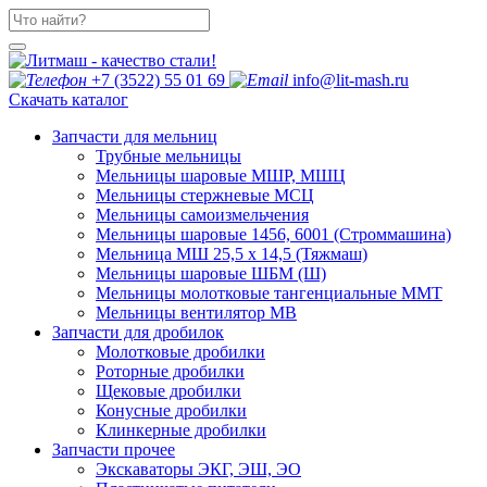
+7 (3522) 55 01 69
info@lit-mash.ru
Скачать каталог
Запчасти для мельниц
Трубные мельницы
Мельницы шаровые МШР, МШЦ
Мельницы стержневые МСЦ
Мельницы самоизмельчения
Мельницы шаровые 1456, 6001 (Строммашина)
Мельница МШ 25,5 х 14,5 (Тяжмаш)
Мельницы шаровые ШБМ (Ш)
Мельницы молотковые тангенциальные ММТ
Мельницы вентилятор МВ
Запчасти для дробилок
Молотковые дробилки
Роторные дробилки
Щековые дробилки
Конусные дробилки
Клинкерные дробилки
Запчасти прочее
Экскаваторы ЭКГ, ЭШ, ЭО