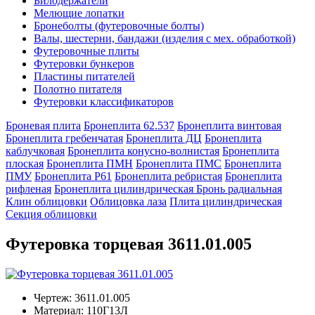
Билодержатели
Мелющие лопатки
Бронеболты (футеровочные болты)
Валы, шестерни, бандажи (изделия с мех. обработкой)
Футеровочные плиты
Футеровки бункеров
Пластины питателей
Полотно питателя
Футеровки классификаторов
Броневая плита
Бронеплита 62.537
Бронеплита винтовая
Бронеплита гребенчатая
Бронеплита ДЦ
Бронеплита
каблучковая
Бронеплита конусно-волнистая
Бронеплита
плоская
Бронеплита ПМН
Бронеплита ПМС
Бронеплита
ПМУ
Бронеплита Р61
Бронеплита ребристая
Бронеплита
рифленая
Бронеплита цилиндрическая
Бронь радиальная
Клин облицовки
Облицовка лаза
Плита цилиндрическая
Секция облицовки
Футеровка торцевая 3611.01.005
Чертеж:
3611.01.005
Материал:
110Г13Л