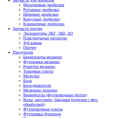
Запчасти для дробилок
Молотковые дробилки
Роторные дробилки
Щековые дробилки
Конусные дробилки
Клинкерные дробилки
Запчасти прочее
Экскаваторы ЭКГ, ЭШ, ЭО
Пластинчатые питатели
Зуб ковша
Прочее
Продукция
Бронеплиты мельниц
Футеровки мельниц
Решетки мельниц
Торцевые плиты
Молотки
Била
Билодержатели
Мелющие лопатки
Бронеболты (футеровочные болты)
Валы, шестерни, бандажи (изделия с мех.
обработкой)
Футеровочные плиты
Футеровки бункеров