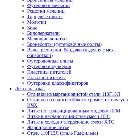
Футеровки мельниц
Решетки мельниц
Торцевые плиты
Молотки
Била
Билодержатели
Мелющие лопатки
Бронеболты (футеровочные болты)
Валы, шестерни, бандажи (изделия с мех.
обработкой)
Футеровочные плиты
Футеровки бункеров
Пластины питателей
Полотно питателя
Футеровки классификаторов
Литье на заказ
Отливки из марганцовистой стали 110Г13Л
Отливки из износостойкого хромистого чугуна
ИЧХ
Литье по газифицированным моделям ЛГМ
Литье в песчано-глинистые смеси ПГС
Литье в холодно твердеющие смеси ХТС
Жаропрочное литье
Сталь 110Г13Л (сталь Гадфильда)