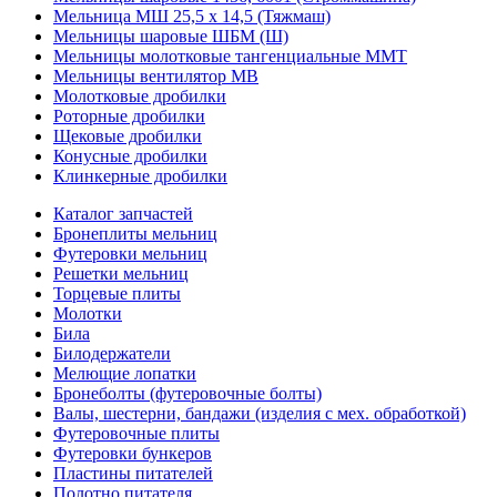
Мельница МШ 25,5 х 14,5 (Тяжмаш)
Мельницы шаровые ШБМ (Ш)
Мельницы молотковые тангенциальные ММТ
Мельницы вентилятор МВ
Молотковые дробилки
Роторные дробилки
Щековые дробилки
Конусные дробилки
Клинкерные дробилки
Каталог запчастей
Бронеплиты мельниц
Футеровки мельниц
Решетки мельниц
Торцевые плиты
Молотки
Била
Билодержатели
Мелющие лопатки
Бронеболты (футеровочные болты)
Валы, шестерни, бандажи (изделия с мех. обработкой)
Футеровочные плиты
Футеровки бункеров
Пластины питателей
Полотно питателя