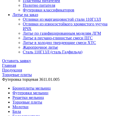
Пластины питателей
Полотно питателя
Футеровки классификаторов
Литье на заказ
Отливки из марганцовистой стали 110Г13Л
Отливки из износостойкого хромистого чугуна
ИЧХ
Литье по газифицированным моделям ЛГМ
Литье в песчано-глинистые смеси ПГС
Литье в холодно твердеющие смеси ХТС
Жаропрочное литье
Сталь 110Г13Л (сталь Гадфильда)
Оставить заявку
Главная
Продукция
Торцевые плиты
Футеровка торцевая 3611.01.005
Бронеплиты мельниц
Футеровки мельниц
Решетки мельниц
Торцевые плиты
Молотки
Била