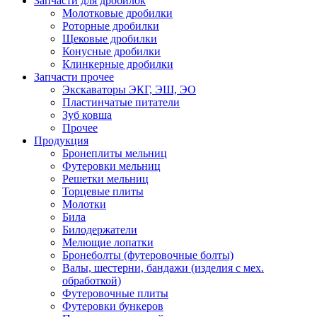
Запчасти для дробилок
Молотковые дробилки
Роторные дробилки
Щековые дробилки
Конусные дробилки
Клинкерные дробилки
Запчасти прочее
Экскаваторы ЭКГ, ЭШ, ЭО
Пластинчатые питатели
Зуб ковша
Прочее
Продукция
Бронеплиты мельниц
Футеровки мельниц
Решетки мельниц
Торцевые плиты
Молотки
Била
Билодержатели
Мелющие лопатки
Бронеболты (футеровочные болты)
Валы, шестерни, бандажи (изделия с мех.
обработкой)
Футеровочные плиты
Футеровки бункеров