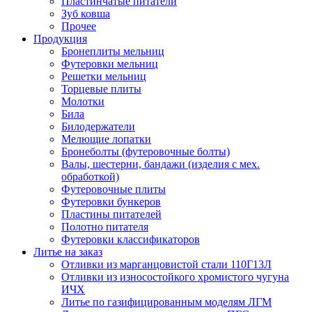
Пластинчатые питатели
Зуб ковша
Прочее
Продукция
Бронеплиты мельниц
Футеровки мельниц
Решетки мельниц
Торцевые плиты
Молотки
Била
Билодержатели
Мелющие лопатки
Бронеболты (футеровочные болты)
Валы, шестерни, бандажи (изделия с мех.
обработкой)
Футеровочные плиты
Футеровки бункеров
Пластины питателей
Полотно питателя
Футеровки классификаторов
Литье на заказ
Отливки из марганцовистой стали 110Г13Л
Отливки из износостойкого хромистого чугуна
ИЧХ
Литье по газифицированным моделям ЛГМ