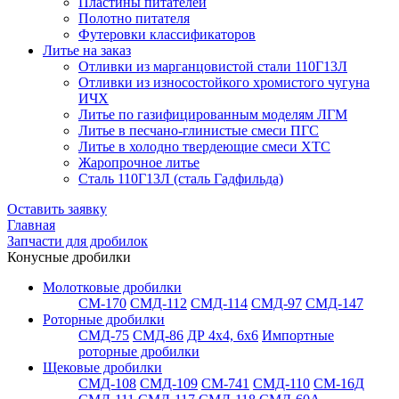
Пластины питателей
Полотно питателя
Футеровки классификаторов
Литье на заказ
Отливки из марганцовистой стали 110Г13Л
Отливки из износостойкого хромистого чугуна
ИЧХ
Литье по газифицированным моделям ЛГМ
Литье в песчано-глинистые смеси ПГС
Литье в холодно твердеющие смеси ХТС
Жаропрочное литье
Сталь 110Г13Л (сталь Гадфильда)
Оставить заявку
Главная
Запчасти для дробилок
Конусные дробилки
Молотковые дробилки
СМ-170
СМД-112
СМД-114
СМД-97
СМД-147
Роторные дробилки
СМД-75
СМД-86
ДР 4х4, 6х6
Импортные
роторные дробилки
Щековые дробилки
СМД-108
СМД-109
СМ-741
СМД-110
СМ-16Д