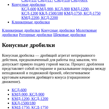
СМД-111
СМД-117
СМД-118
СМД-60А
Конусные дробилки
КСД-600
КМД-900, КСД-900
КМД-1200,
КСД-1200
ККД-1500/180
КМД-1750, КСД-1750
КМД-2200, КСД-2200
Клинкерные дробилки
Клинкерные дробилки
Конусные дробилки
Молотковые
дробилки
Роторные дробилки
Щековые дробилки
Конусные дробилки
Конусная дробилка — дробящий агрегат непрерывного
действия, предназначенный для работы под завалом, что
допускает прямую подачу горной массы. Процесс дробления
представляет собой истирание и раскалывание породы между
неподвижной и подвижной броней, обеспечиваемое
круговым качанием дробящего конуса (гирационное
движение).
КСД-600
КМД-900, КСД-900
КМД-1200, КСД-1200
ККД-1500/180
КМД-1750, КСД-1750