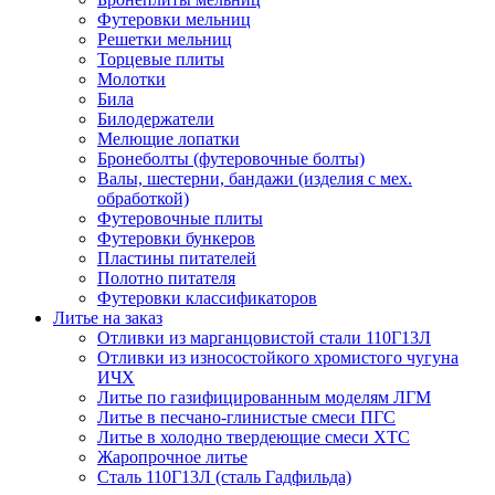
Футеровки мельниц
Решетки мельниц
Торцевые плиты
Молотки
Била
Билодержатели
Мелющие лопатки
Бронеболты (футеровочные болты)
Валы, шестерни, бандажи (изделия с мех.
обработкой)
Футеровочные плиты
Футеровки бункеров
Пластины питателей
Полотно питателя
Футеровки классификаторов
Литье на заказ
Отливки из марганцовистой стали 110Г13Л
Отливки из износостойкого хромистого чугуна
ИЧХ
Литье по газифицированным моделям ЛГМ
Литье в песчано-глинистые смеси ПГС
Литье в холодно твердеющие смеси ХТС
Жаропрочное литье
Сталь 110Г13Л (сталь Гадфильда)