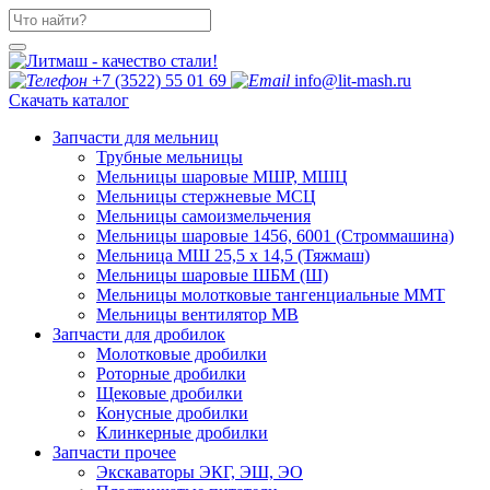
+7 (3522) 55 01 69
info@lit-mash.ru
Скачать каталог
Запчасти для мельниц
Трубные мельницы
Мельницы шаровые МШР, МШЦ
Мельницы стержневые МСЦ
Мельницы самоизмельчения
Мельницы шаровые 1456, 6001 (Строммашина)
Мельница МШ 25,5 х 14,5 (Тяжмаш)
Мельницы шаровые ШБМ (Ш)
Мельницы молотковые тангенциальные ММТ
Мельницы вентилятор МВ
Запчасти для дробилок
Молотковые дробилки
Роторные дробилки
Щековые дробилки
Конусные дробилки
Клинкерные дробилки
Запчасти прочее
Экскаваторы ЭКГ, ЭШ, ЭО