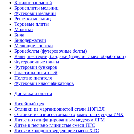
Каталог запчастей
Бронеплиты мельниц
Футеровки мельниц
Решетки мельниц
Торцевые плиты
Молотки
Била
Билодержатели
Мелющие лопатки
Бронеболты (футеровочные болты)
Валы, шестерни, бандажи (изделия с мех. обработкой)
Футеровочные плиты
Футеровки бункеров
Пластины питателей
Полотно питателя
Футеровки классификаторов
Доставка и оплата
Литейный цех
Отливки из марганцовистой стали 110Г13Л
Отливки из износостойкого хромистого чугуна ИЧХ
Литье по газифицированным моделям ЛГМ
Литье в песчано-глинистые смеси ПГС
Литье в холодно твердеющие смеси ХТС