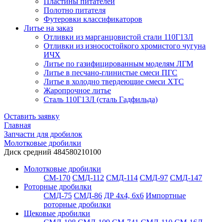
Пластины питателей
Полотно питателя
Футеровки классификаторов
Литье на заказ
Отливки из марганцовистой стали 110Г13Л
Отливки из износостойкого хромистого чугуна
ИЧХ
Литье по газифицированным моделям ЛГМ
Литье в песчано-глинистые смеси ПГС
Литье в холодно твердеющие смеси ХТС
Жаропрочное литье
Сталь 110Г13Л (сталь Гадфильда)
Оставить заявку
Главная
Запчасти для дробилок
Молотковые дробилки
Диск средний 484580210100
Молотковые дробилки
СМ-170
СМД-112
СМД-114
СМД-97
СМД-147
Роторные дробилки
СМД-75
СМД-86
ДР 4х4, 6х6
Импортные
роторные дробилки
Щековые дробилки