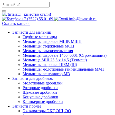
+7 (3522) 55 01 69
info@lit-mash.ru
Скачать каталог
Запчасти для мельниц
Трубные мельницы
Мельницы шаровые МШР, МШЦ
Мельницы стержневые МСЦ
Мельницы самоизмельчения
Мельницы шаровые 1456, 6001 (Строммашина)
Мельница МШ 25,5 х 14,5 (Тяжмаш)
Мельницы шаровые ШБМ (Ш)
Мельницы молотковые тангенциальные ММТ
Мельницы вентилятор МВ
Запчасти для дробилок
Молотковые дробилки
Роторные дробилки
Щековые дробилки
Конусные дробилки
Клинкерные дробилки
Запчасти прочее
Экскаваторы ЭКГ, ЭШ, ЭО