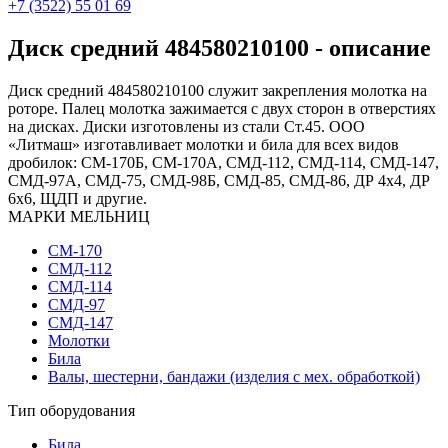
+7 (3522) 55 01 69
Диск средний 484580210100 - описание
Диск средний 484580210100 служит закрепления молотка на
роторе. Палец молотка зажимается с двух сторон в отверстиях
на дисках. Диски изготовлены из стали Ст.45. ООО
«Литмаш» изготавливает молотки и била для всех видов
дробилок: СМ-170Б, СМ-170А, СМД-112, СМД-114, СМД-147,
СМД-97А, СМД-75, СМД-98Б, СМД-85, СМД-86, ДР 4х4, ДР
6х6, ЩДП и другие.
МАРКИ МЕЛЬНИЦ
СМ-170
СМД-112
СМД-114
СМД-97
СМД-147
Молотки
Била
Валы, шестерни, бандажи (изделия с мех. обработкой)
Тип оборудования
Била