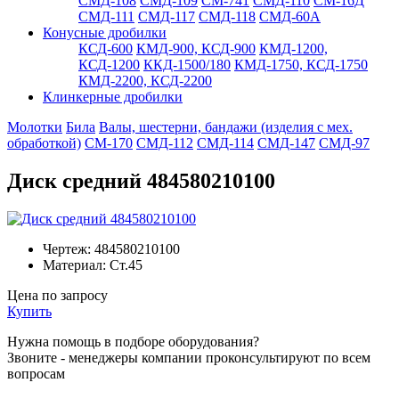
СМД-108
СМД-109
СМ-741
СМД-110
СМ-16Д
СМД-111
СМД-117
СМД-118
СМД-60А
Конусные дробилки
КСД-600
КМД-900, КСД-900
КМД-1200,
КСД-1200
ККД-1500/180
КМД-1750, КСД-1750
КМД-2200, КСД-2200
Клинкерные дробилки
Молотки
Била
Валы, шестерни, бандажи (изделия с мех.
обработкой)
СМ-170
СМД-112
СМД-114
СМД-147
СМД-97
Диск средний 484580210100
Чертеж:
484580210100
Материал:
Ст.45
Цена по запросу
Купить
Нужна помощь в подборе оборудования?
Звоните - менеджеры компании проконсультируют по всем
вопросам