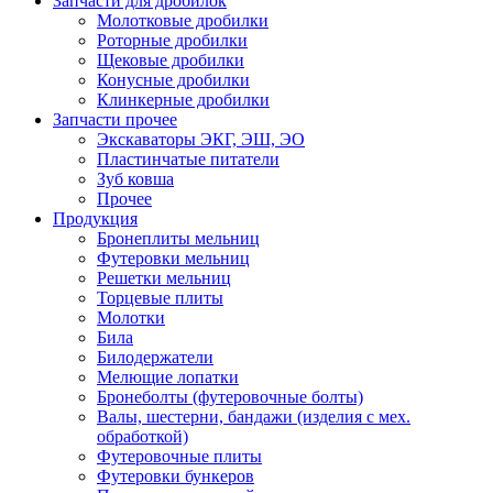
Запчасти для дробилок
Молотковые дробилки
Роторные дробилки
Щековые дробилки
Конусные дробилки
Клинкерные дробилки
Запчасти прочее
Экскаваторы ЭКГ, ЭШ, ЭО
Пластинчатые питатели
Зуб ковша
Прочее
Продукция
Бронеплиты мельниц
Футеровки мельниц
Решетки мельниц
Торцевые плиты
Молотки
Била
Билодержатели
Мелющие лопатки
Бронеболты (футеровочные болты)
Валы, шестерни, бандажи (изделия с мех.
обработкой)
Футеровочные плиты
Футеровки бункеров