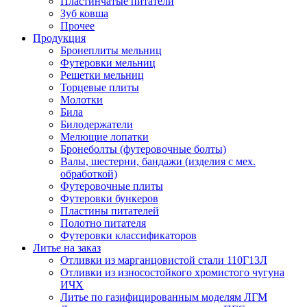
Пластинчатые питатели
Зуб ковша
Прочее
Продукция
Бронеплиты мельниц
Футеровки мельниц
Решетки мельниц
Торцевые плиты
Молотки
Била
Билодержатели
Мелющие лопатки
Бронеболты (футеровочные болты)
Валы, шестерни, бандажи (изделия с мех.
обработкой)
Футеровочные плиты
Футеровки бункеров
Пластины питателей
Полотно питателя
Футеровки классификаторов
Литье на заказ
Отливки из марганцовистой стали 110Г13Л
Отливки из износостойкого хромистого чугуна
ИЧХ
Литье по газифицированным моделям ЛГМ