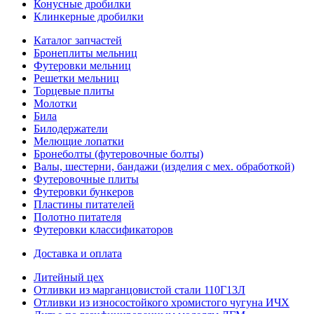
Конусные дробилки
Клинкерные дробилки
Каталог запчастей
Бронеплиты мельниц
Футеровки мельниц
Решетки мельниц
Торцевые плиты
Молотки
Била
Билодержатели
Мелющие лопатки
Бронеболты (футеровочные болты)
Валы, шестерни, бандажи (изделия с мех. обработкой)
Футеровочные плиты
Футеровки бункеров
Пластины питателей
Полотно питателя
Футеровки классификаторов
Доставка и оплата
Литейный цех
Отливки из марганцовистой стали 110Г13Л
Отливки из износостойкого хромистого чугуна ИЧХ