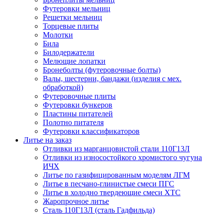
Футеровки мельниц
Решетки мельниц
Торцевые плиты
Молотки
Била
Билодержатели
Мелющие лопатки
Бронеболты (футеровочные болты)
Валы, шестерни, бандажи (изделия с мех.
обработкой)
Футеровочные плиты
Футеровки бункеров
Пластины питателей
Полотно питателя
Футеровки классификаторов
Литье на заказ
Отливки из марганцовистой стали 110Г13Л
Отливки из износостойкого хромистого чугуна
ИЧХ
Литье по газифицированным моделям ЛГМ
Литье в песчано-глинистые смеси ПГС
Литье в холодно твердеющие смеси ХТС
Жаропрочное литье
Сталь 110Г13Л (сталь Гадфильда)