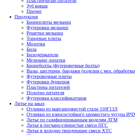
Пластинчатые питатели
Зуб ковша
Прочее
Продукция
Бронеплиты мельниц
Футеровки мельниц
Решетки мельниц
Торцевые плиты
Молотки
Била
Билодержатели
Мелющие лопатки
Бронеболты (футеровочные болты)
Валы, шестерни, бандажи (изделия с мех. обработко
Футеровочные плиты
Футеровки бункеров
Пластины питателей
Полотно питателя
Футеровки классификаторов
Литье на заказ
Отливки из марганцовистой стали 110Г13Л
Отливки из износостойкого хромистого чугуна ИЧ
Литье по газифицированным моделям ЛГМ
Литье в песчано-глинистые смеси ПГС
Литье в холодно твердеющие смеси ХТС