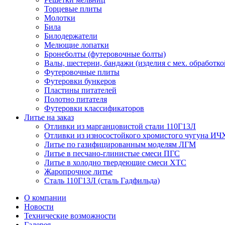
Торцевые плиты
Молотки
Била
Билодержатели
Мелющие лопатки
Бронеболты (футеровочные болты)
Валы, шестерни, бандажи (изделия с мех. обработко
Футеровочные плиты
Футеровки бункеров
Пластины питателей
Полотно питателя
Футеровки классификаторов
Литье на заказ
Отливки из марганцовистой стали 110Г13Л
Отливки из износостойкого хромистого чугуна ИЧ
Литье по газифицированным моделям ЛГМ
Литье в песчано-глинистые смеси ПГС
Литье в холодно твердеющие смеси ХТС
Жаропрочное литье
Сталь 110Г13Л (сталь Гадфильда)
О компании
Новости
Технические возможности
Галерея