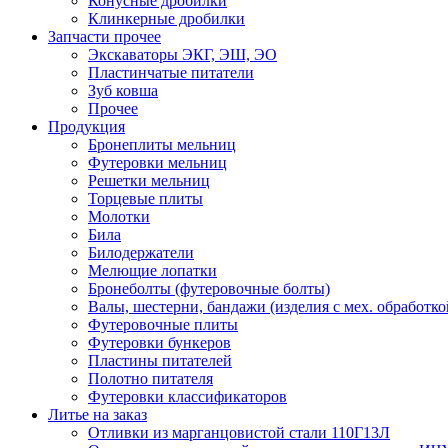
Конусные дробилки
Клинкерные дробилки
Запчасти прочее
Экскаваторы ЭКГ, ЭШ, ЭО
Пластинчатые питатели
Зуб ковша
Прочее
Продукция
Бронеплиты мельниц
Футеровки мельниц
Решетки мельниц
Торцевые плиты
Молотки
Била
Билодержатели
Мелющие лопатки
Бронеболты (футеровочные болты)
Валы, шестерни, бандажи (изделия с мех. обработко
Футеровочные плиты
Футеровки бункеров
Пластины питателей
Полотно питателя
Футеровки классификаторов
Литье на заказ
Отливки из марганцовистой стали 110Г13Л