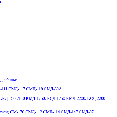
Х
 дробилки
-111
СМД-117
СМД-118
СМД-60А
ККД-1500/180
КМД-1750, КСД-1750
КМД-2200, КСД-2200
ткой)
СМ-170
СМД-112
СМД-114
СМД-147
СМД-97