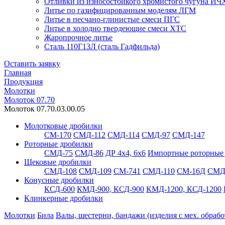
Отливки из износостойкого хромистого чугуна ИЧ
Литье по газифицированным моделям ЛГМ
Литье в песчано-глинистые смеси ПГС
Литье в холодно твердеющие смеси ХТС
Жаропрочное литье
Сталь 110Г13Л (сталь Гадфильда)
Оставить заявку
Главная
Продукция
Молотки
Молоток 07.70
Молоток 07.70.03.00.05
Молотковые дробилки
СМ-170
СМД-112
СМД-114
СМД-97
СМД-147
Роторные дробилки
СМД-75
СМД-86
ДР 4х4, 6х6
Импортные роторные
Щековые дробилки
СМД-108
СМД-109
СМ-741
СМД-110
СМ-16Д
СМД
Конусные дробилки
КСД-600
КМД-900, КСД-900
КМД-1200, КСД-1200
Клинкерные дробилки
Молотки
Била
Валы, шестерни, бандажи (изделия с мех. обрабо