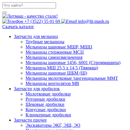
+7 (3522) 55 01 69
info@lit-mash.ru
Скачать каталог
Запчасти для мельниц
Трубные мельницы
Мельницы шаровые МШР, МШЦ
Мельницы стержневые МСЦ
Мельницы самоизмельчения
Мельницы шаровые 1456, 6001 (Строммашина)
Мельница МШ 25,5 х 14,5 (Тяжмаш)
Мельницы шаровые ШБМ (Ш)
Мельницы молотковые тангенциальные ММТ
Мельницы вентилятор МВ
Запчасти для дробилок
Молотковые дробилки
Роторные дробилки
Щековые дробилки
Конусные дробилки
Клинкерные дробилки
Запчасти прочее
Экскаваторы ЭКГ, ЭШ, ЭО