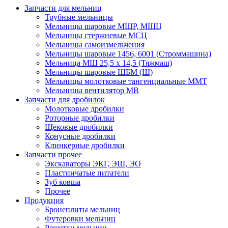
Запчасти для мельниц
Трубные мельницы
Мельницы шаровые МШР, МШЦ
Мельницы стержневые МСЦ
Мельницы самоизмельчения
Мельницы шаровые 1456, 6001 (Строммашина)
Мельница МШ 25,5 х 14,5 (Тяжмаш)
Мельницы шаровые ШБМ (Ш)
Мельницы молотковые тангенциальные ММТ
Мельницы вентилятор МВ
Запчасти для дробилок
Молотковые дробилки
Роторные дробилки
Щековые дробилки
Конусные дробилки
Клинкерные дробилки
Запчасти прочее
Экскаваторы ЭКГ, ЭШ, ЭО
Пластинчатые питатели
Зуб ковша
Прочее
Продукция
Бронеплиты мельниц
Футеровки мельниц
Решетки мельниц