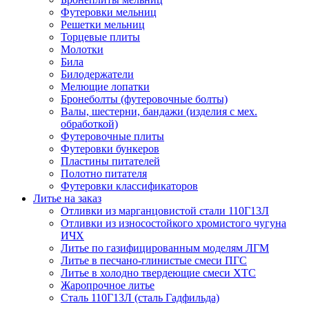
Футеровки мельниц
Решетки мельниц
Торцевые плиты
Молотки
Била
Билодержатели
Мелющие лопатки
Бронеболты (футеровочные болты)
Валы, шестерни, бандажи (изделия с мех.
обработкой)
Футеровочные плиты
Футеровки бункеров
Пластины питателей
Полотно питателя
Футеровки классификаторов
Литье на заказ
Отливки из марганцовистой стали 110Г13Л
Отливки из износостойкого хромистого чугуна
ИЧХ
Литье по газифицированным моделям ЛГМ
Литье в песчано-глинистые смеси ПГС
Литье в холодно твердеющие смеси ХТС
Жаропрочное литье
Сталь 110Г13Л (сталь Гадфильда)