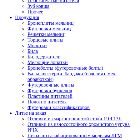
Пластинчатые питатели
Зуб ковша
Прочее
Продукция
Бронеплиты мельниц
Футеровки мельниц
Решетки мельниц
Торцевые плиты
Молотки
Била
Билодержатели
Мелющие лопатки
Бронеболты (футеровочные болты)
Валы, шестерни, бандажи (изделия с мех.
обработкой)
Футеровочные плиты
Футеровки бункеров
Пластины питателей
Полотно питателя
Футеровки классификаторов
Литье на заказ
Отливки из марганцовистой стали 110Г13Л
Отливки из износостойкого хромистого чугуна
ИЧХ
Литье по газифицированным моделям ЛГМ