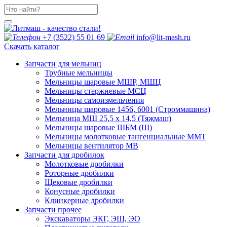
+7 (3522) 55 01 69
info@lit-mash.ru
Скачать каталог
Запчасти для мельниц
Трубные мельницы
Мельницы шаровые МШР, МШЦ
Мельницы стержневые МСЦ
Мельницы самоизмельчения
Мельницы шаровые 1456, 6001 (Строммашина)
Мельница МШ 25,5 х 14,5 (Тяжмаш)
Мельницы шаровые ШБМ (Ш)
Мельницы молотковые тангенциальные ММТ
Мельницы вентилятор МВ
Запчасти для дробилок
Молотковые дробилки
Роторные дробилки
Щековые дробилки
Конусные дробилки
Клинкерные дробилки
Запчасти прочее
Экскаваторы ЭКГ, ЭШ, ЭО