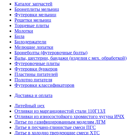
Каталог запчастей
Бронеплиты мельниц
Футеровки мельниц
Решетки мельниц
Торцевые плиты
Молотки
Била
Билодержатели
Мелющие лопатки
Бронеболты (футеровочные болты)
Валы, шестерни, бандажи (изделия с мех. обработкой)
Футеровочные плиты
Футеровки бункеров
Пластины питателей
Полотно питателя
Футеровки классификаторов
Доставка и оплата
Литейный цех
Отливки из марганцовистой стали 110Г13Л
Отливки из износостойкого хромистого чугуна ИЧХ
Литье по газифицированным моделям ЛГМ
Литье в песчано-глинистые смеси ПГС
Литье в холодно твердеющие смеси ХТС