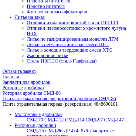
Пластины питателей
Полотно питателя
Футеровки классификаторов
Литье на заказ
Отливки из марганцовистой стали 110Г13Л
Отливки из износостойкого хромистого чугуна
ИЧХ
Литье по газифицированным моделям ЛГМ
Литье в песчано-глинистые смеси ПГС
Литье в холодно твердеющие смеси ХТС
Жаропрочное литье
Сталь 110Г13Л (сталь Гадфильда)
Оставить заявку
Главная
Запчасти для дробилок
Роторные дробилки
Роторная дробилка СМД-86
Плита отражательная для роторной дробилки СМД-86
Плита отражательная первая (реверсивная) 4848600101
Молотковые дробилки
СМ-170
СМД-112
СМД-114
СМД-97
СМД-147
Роторные дробилки
СМД-75
СМД-86
ДР 4х4, 6х6
Импортные