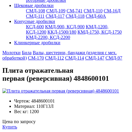
роторные дробилки
Щековые дробилки
СМД-108
СМД-109
СМ-741
СМД-110
СМ-16Д
СМД-111
СМД-117
СМД-118
СМД-60А
Конусные дробилки
КСД-600
КМД-900, КСД-900
КМД-1200,
КСД-1200
ККД-1500/180
КМД-1750, КСД-1750
КМД-2200, КСД-2200
Клинкерные дробилки
Молотки
Била
Валы, шестерни, бандажи (изделия с мех.
обработкой)
СМ-170
СМД-112
СМД-114
СМД-147
СМД-97
Плита отражательная
первая (реверсивная) 4848600101
Чертеж:
4848600101
Материал:
110Г13Л
Вес кг:
1200
Цена по запросу
Купить