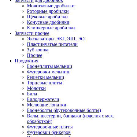
Запчасти для дробилок
Молотковые дробилки
Роторные дробилки
Щековые дробилки
Конусные дробилки
Клинкерные дробилки
Запчасти прочее
Экскаваторы ЭКГ, ЭШ, ЭО
Пластинчатые питатели
Зуб ковша
Прочее
Продукция
Бронеплиты мельниц
Футеровки мельниц
Решетки мельниц
Торцевые плиты
Молотки
Била
Билодержатели
Мелющие лопатки
Бронеболты (футеровочные болты)
Валы, шестерни, бандажи (изделия с мех.
обработкой)
Футеровочные плиты
Футеровки бункеров