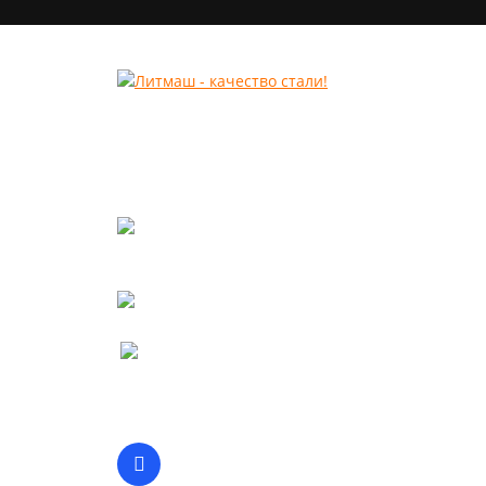
КОМПЛЕКТУЮЩИЕ ДЛЯ РАЗМОЛЬНОГО
И ДРОБИЛЬНОГО ОБОРУДОВАНИЯ
+7 (3522) 55 01 69
info@lit-mash.ru
Курган, Промышленная 9, стр.4