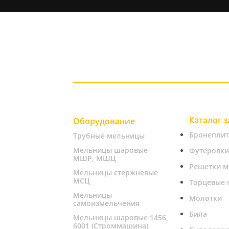
Каталог 
Оборудование
Бронепли
Трубные мельницы
Мельницы шаровые
Футеровки
МШР, МШЦ
Решетки м
Мельницы стержневые
МСЦ
Торцевые 
Мельницы
Молотки
самоизмельчения
Била
Мельницы шаровые 1456,
6001 (Строммашина)