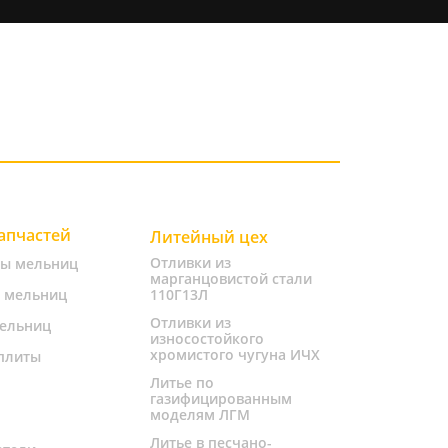
запчастей
Литейный цех
Отливки из
ты мельниц
марганцовистой стали
 мельниц
110Г13Л
Отливки из
ельниц
износостойкого
хромистого чугуна ИЧХ
плиты
Литье по
газифицированным
моделям ЛГМ
Литье в песчано-