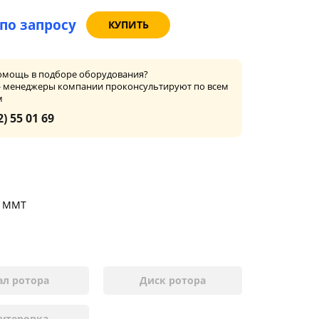
по запросу
КУПИТЬ
омощь в подборе оборудования?
- менеджеры компании проконсультируют по всем
м
2) 55 01 69
й ММТ
ал ротора
Диск ротора
утеровка