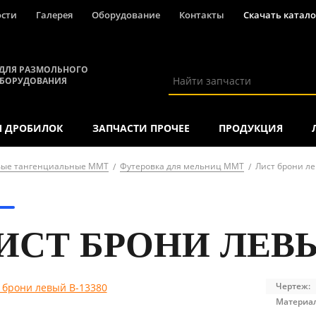
ости
Галерея
Оборудование
Контакты
Скачать катало
ДЛЯ РАЗМОЛЬНОГО
ОБОРУДОВАНИЯ
Я ДРОБИЛОК
ЗАПЧАСТИ ПРОЧЕЕ
ПРОДУКЦИЯ
вые тангенциальные ММТ
Футеровка для мельниц ММТ
Лист брони л
ИСТ БРОНИ ЛЕВЫ
Чертеж:
Материал