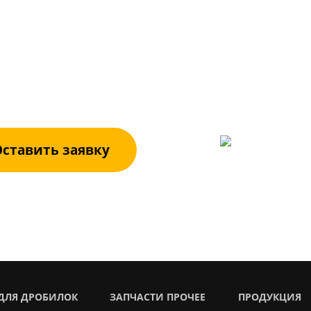
БОРУДОВАН
вьте заявку. Специалисты компании реша
ственно и компетентно.
+7 (3522)
ставить заявку
ДЛЯ ДРОБИЛОК
ЗАПЧАСТИ ПРОЧЕЕ
ПРОДУКЦИЯ