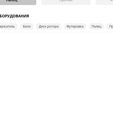
ОБОРУДОВАНИЯ
ержатель
Било
Диск ротора
Футеровка
Палец
П