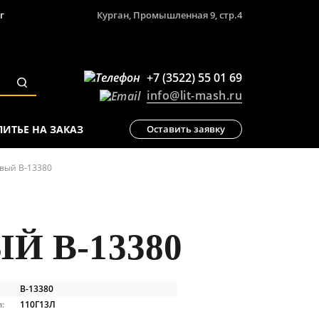
г
Курган, Промышленная 9, стр.4
+7 (3522) 55 01 69
info@lit-mash.ru
ЛИТЬЕ НА ЗАКАЗ
Оставить заявку
евый В-13380
Й В-13380
В-13380
:
110Г13Л