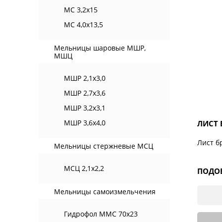
МС 3,2х15
МС 4,0х13,5
Мельницы шаровые МШР,
МШЦ
МШР 2,1х3,0
МШР 2,7х3,6
МШР 3,2х3,1
МШР 3,6х4,0
ЛИСТ 
Лист б
Мельницы стержневые МСЦ
МСЦ 2,1х2,2
ПОДОБ
Мельницы самоизмельчения
Гидрофол ММС 70х23