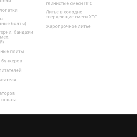
атели
глинистые смеси ПГС
лопатки
Литье в холодно
твердеющие смеси ХТС
ты
чные болты)
Жаропрочное литье
терни, бандажи
 мех.
й)
чные плиты
 бункеров
питателей
итателя
и
аторов
 оплата