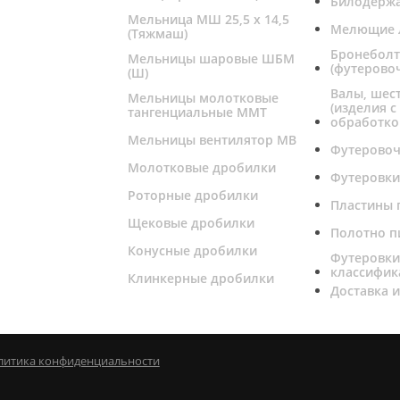
Билодерж
Мельница МШ 25,5 х 14,5
Мелющие 
(Тяжмаш)
Бронебол
Мельницы шаровые ШБМ
(футерово
(Ш)
Валы, шес
Мельницы молотковые
(изделия с
тангенциальные ММТ
обработко
Мельницы вентилятор МВ
Футерово
Молотковые дробилки
Футеровки
Роторные дробилки
Пластины 
Щековые дробилки
Полотно п
Конусные дробилки
Футеровк
классифик
Клинкерные дробилки
Доставка и
литика конфиденциальности