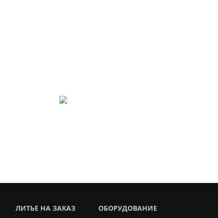
ИЯ
т Вашу задачу быстро,
info@lit-mash.ru
 55 01 69
ЛИТЬЕ НА ЗАКАЗ
ОБОРУДОВАНИЕ