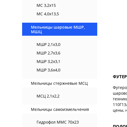
МС 3,2х15
МС 4,0х13,5
Мельницы шаровые МШР,
МШЦ
МШР 2,1х3,0
МШР 2,7х3,6
МШР 3,2х3,1
МШР 3,6х4,0
ФУТЕР
Мельницы стержневые МСЦ
Футеро
шарово
МСЦ 2,1х2,2
техник
110Г13
Мельницы самоизмельчения
цены, 
Гидрофол ММС 70х23
ПОДОБ