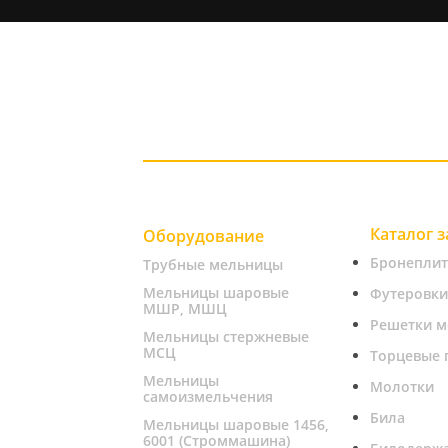
Каталог 
Оборудование
Бронепли
Трубные мельницы
Мельницы шаровые
Футеровки
МШР, МШЦ
Решетки м
Мельницы стержневые
МСЦ
Торцевые 
Мельницы
Молотки
самоизмельчения
Била
Мельницы шаровые 1456,
6001 (Строммашина)