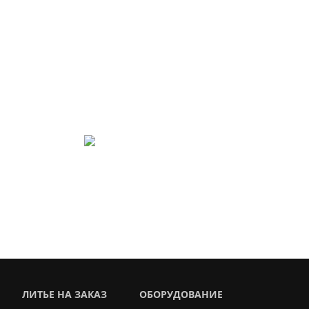
ИЯ
т Вашу задачу быстро,
info@lit-mash.ru
 55 01 69
ЛИТЬЕ НА ЗАКАЗ
ОБОРУДОВАНИЕ