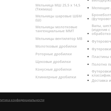
Билодерж
Мельница МШ 25,5 х 14,5
Мелющие 
(Тяжмаш)
Бронебол
Мельницы шаровые ШБМ
(футерово
(Ш)
Валы, шес
Мельницы молотковые
(изделия с
тангенциальные ММТ
обработко
Мельницы вентилятор МВ
Футерово
Молотковые дробилки
Футеровки
Роторные дробилки
Пластины 
Щековые дробилки
Полотно п
Конусные дробилки
Футеровк
классифик
Клинкерные дробилки
Доставка и
литика конфиденциальности