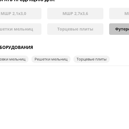
МШР 2,1х3,0
МШР 2,7х3,6
МШ
шетки мельниц
Торцевые плиты
Футер
ОБОРУДОВАНИЯ
овки мельниц
Решетки мельниц
Торцевые плиты