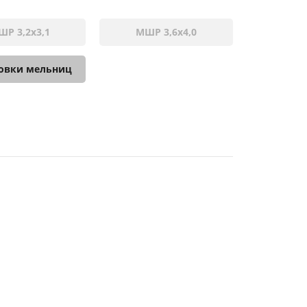
Р 3,2х3,1
МШР 3,6х4,0
овки мельниц