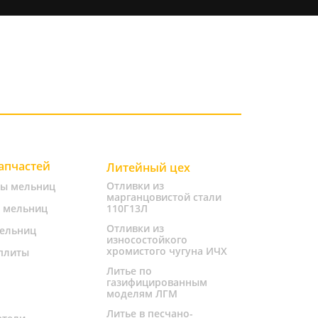
запчастей
Литейный цех
Отливки из
ты мельниц
марганцовистой стали
 мельниц
110Г13Л
Отливки из
ельниц
износостойкого
хромистого чугуна ИЧХ
плиты
Литье по
газифицированным
моделям ЛГМ
Литье в песчано-