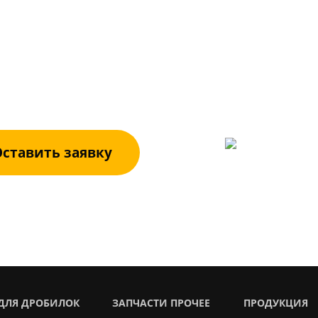
БОРУДОВАН
вьте заявку. Специалисты компании реша
ственно и компетентно.
+7 (3522)
ставить заявку
ДЛЯ ДРОБИЛОК
ЗАПЧАСТИ ПРОЧЕЕ
ПРОДУКЦИЯ