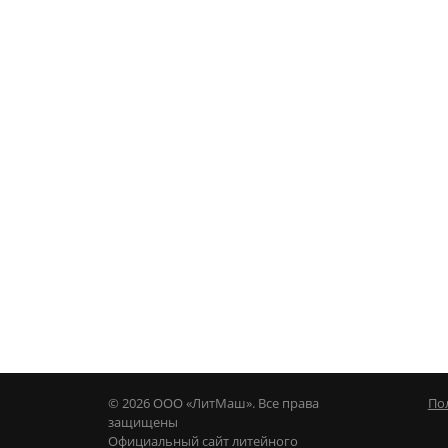
Карта сайта
© 2026 ООО «ЛитМаш». Все права
По
защищены
Официальный сайт литейного