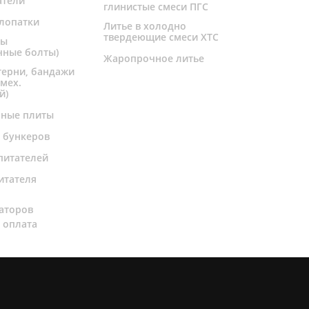
атели
глинистые смеси ПГС
лопатки
Литье в холодно
твердеющие смеси ХТС
ты
чные болты)
Жаропрочное литье
терни, бандажи
 мех.
й)
чные плиты
 бункеров
питателей
итателя
и
аторов
 оплата