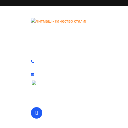
КОМПЛЕКТУЮЩИЕ ДЛЯ РАЗМОЛЬНОГО
И ДРОБИЛЬНОГО ОБОРУДОВАНИЯ
+7 (3522) 55 01 69
info@lit-mash.ru
Курган, Промышленная 9, стр.4