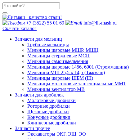
+7 (3522) 55 01 69
info@lit-mash.ru
Скачать каталог
Запчасти для мельниц
Трубные мельницы
Мельницы шаровые МШР, МШЦ
Мельницы стержневые МСЦ
Мельницы самоизмельчения
Мельницы шаровые 1456, 6001 (Строммашина)
Мельница МШ 25,5 х 14,5 (Тяжмаш)
Мельницы шаровые ШБМ (Ш)
Мельницы молотковые тангенциальные ММТ
Мельницы вентилятор МВ
Запчасти для дробилок
Молотковые дробилки
Роторные дробилки
Щековые дробилки
Конусные дробилки
Клинкерные дробилки
Запчасти прочее
Экскаваторы ЭКГ, ЭШ, ЭО