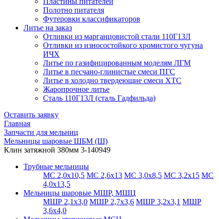
Пластины питателей
Полотно питателя
Футеровки классификаторов
Литье на заказ
Отливки из марганцовистой стали 110Г13Л
Отливки из износостойкого хромистого чугуна
ИЧХ
Литье по газифицированным моделям ЛГМ
Литье в песчано-глинистые смеси ПГС
Литье в холодно твердеющие смеси ХТС
Жаропрочное литье
Сталь 110Г13Л (сталь Гадфильда)
Оставить заявку
Главная
Запчасти для мельниц
Мельницы шаровые ШБМ (Ш)
Клин затяжной 380мм 3-140949
Трубные мельницы
МС 2,0х10,5
МС 2,6х13
МС 3,0х8,5
МС 3,2х15
МС
4,0х13,5
Мельницы шаровые МШР, МШЦ
МШР 2,1х3,0
МШР 2,7х3,6
МШР 3,2х3,1
МШР
3,6х4,0