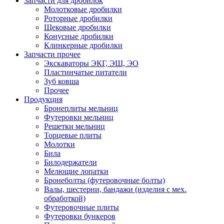
Запчасти для дробилок
Молотковые дробилки
Роторные дробилки
Щековые дробилки
Конусные дробилки
Клинкерные дробилки
Запчасти прочее
Экскаваторы ЭКГ, ЭШ, ЭО
Пластинчатые питатели
Зуб ковша
Прочее
Продукция
Бронеплиты мельниц
Футеровки мельниц
Решетки мельниц
Торцевые плиты
Молотки
Била
Билодержатели
Мелющие лопатки
Бронеболты (футеровочные болты)
Валы, шестерни, бандажи (изделия с мех.
обработкой)
Футеровочные плиты
Футеровки бункеров