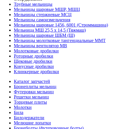
Трубные мельницы
Мельницы шаровые МШР, МШЦ
Мельницы стержневые МСЦ
Мельницы самоизмельчения
Мельницы шаровые 1456, 6001 (Строммашина)
Мельница МШ 25,5 х 14,5 (Тяжмаш)
Мельницы шаровые ШБМ (Ш)
Мельницы молотковые тангенциальные ММТ
Мельницы вентилятор МВ
Молотковые дробилки
Роторные дробилки
Щековые дробилки
Конусные дробилки
Клинкерные дробилки
Каталог запчастей
Бронеплиты мельниц
Футеровки мельниц
Решетки мельниц
Торцевые плиты
Молотки
Била
Билодержатели
Мелющие лопатки
Бронеболты (футеровочные болты)