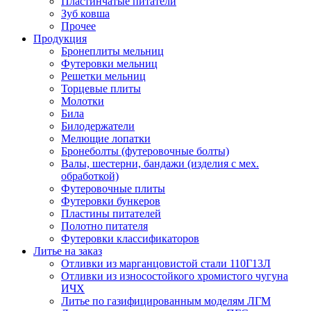
Пластинчатые питатели
Зуб ковша
Прочее
Продукция
Бронеплиты мельниц
Футеровки мельниц
Решетки мельниц
Торцевые плиты
Молотки
Била
Билодержатели
Мелющие лопатки
Бронеболты (футеровочные болты)
Валы, шестерни, бандажи (изделия с мех.
обработкой)
Футеровочные плиты
Футеровки бункеров
Пластины питателей
Полотно питателя
Футеровки классификаторов
Литье на заказ
Отливки из марганцовистой стали 110Г13Л
Отливки из износостойкого хромистого чугуна
ИЧХ
Литье по газифицированным моделям ЛГМ