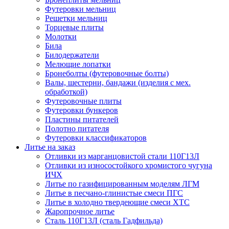
Футеровки мельниц
Решетки мельниц
Торцевые плиты
Молотки
Била
Билодержатели
Мелющие лопатки
Бронеболты (футеровочные болты)
Валы, шестерни, бандажи (изделия с мех.
обработкой)
Футеровочные плиты
Футеровки бункеров
Пластины питателей
Полотно питателя
Футеровки классификаторов
Литье на заказ
Отливки из марганцовистой стали 110Г13Л
Отливки из износостойкого хромистого чугуна
ИЧХ
Литье по газифицированным моделям ЛГМ
Литье в песчано-глинистые смеси ПГС
Литье в холодно твердеющие смеси ХТС
Жаропрочное литье
Сталь 110Г13Л (сталь Гадфильда)