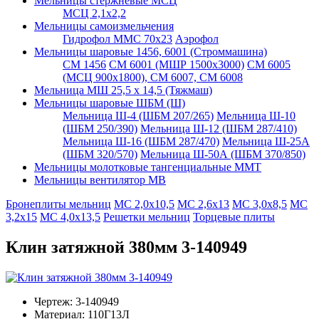
Мельницы стержневые МСЦ
МСЦ 2,1х2,2
Мельницы самоизмельчения
Гидрофол ММС 70х23
Аэрофол
Мельницы шаровые 1456, 6001 (Строммашина)
СМ 1456
СМ 6001 (МШР 1500х3000)
СМ 6005
(МСЦ 900х1800), СМ 6007, СМ 6008
Мельница МШ 25,5 х 14,5 (Тяжмаш)
Мельницы шаровые ШБМ (Ш)
Мельница Ш-4 (ШБМ 207/265)
Мельница Ш-10
(ШБМ 250/390)
Мельница Ш-12 (ШБМ 287/410)
Мельница Ш-16 (ШБМ 287/470)
Мельница Ш-25А
(ШБМ 320/570)
Мельница Ш-50А (ШБМ 370/850)
Мельницы молотковые тангенциальные ММТ
Мельницы вентилятор МВ
Бронеплиты мельниц
МС 2,0х10,5
МС 2,6х13
МС 3,0х8,5
МС
3,2х15
МС 4,0х13,5
Решетки мельниц
Торцевые плиты
Клин затяжной 380мм 3-140949
Чертеж:
3-140949
Материал:
110Г13Л