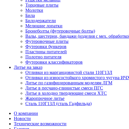
Торцевые плиты
Молотки
Била
Билодержатели
Мелющие лопатки
Бронеболты (футеровочные болты)
Валы, шестерни, бандажи (изделия с мех. обработко
Футеровочные плиты
Футеровки бункеров
Пластины питателей
Полотно питателя
Футеровки классификаторов
Литье на заказ
Отливки из марганцовистой стали 110Г13Л
Отливки из износостойкого хромистого чугуна ИЧ
Литье по газифицированным моделям ЛГМ
Литье в песчано-глинистые смеси ПГС
Литье в холодно твердеющие смеси ХТС
Жаропрочное литье
Сталь 110Г13Л (сталь Гадфильда)
О компании
Новости
Технические возможности
Галерея