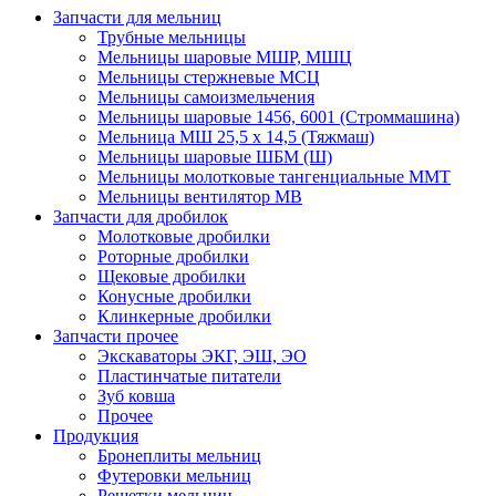
Запчасти для мельниц
Трубные мельницы
Мельницы шаровые МШР, МШЦ
Мельницы стержневые МСЦ
Мельницы самоизмельчения
Мельницы шаровые 1456, 6001 (Строммашина)
Мельница МШ 25,5 х 14,5 (Тяжмаш)
Мельницы шаровые ШБМ (Ш)
Мельницы молотковые тангенциальные ММТ
Мельницы вентилятор МВ
Запчасти для дробилок
Молотковые дробилки
Роторные дробилки
Щековые дробилки
Конусные дробилки
Клинкерные дробилки
Запчасти прочее
Экскаваторы ЭКГ, ЭШ, ЭО
Пластинчатые питатели
Зуб ковша
Прочее
Продукция
Бронеплиты мельниц
Футеровки мельниц
Решетки мельниц