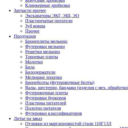
Конусные дробилки
Клинкерные дробилки
Запчасти прочее
Экскаваторы ЭКГ, ЭШ, ЭО
Пластинчатые питатели
Зуб ковша
Прочее
Продукция
Бронеплиты мельниц
Футеровки мельниц
Решетки мельниц
Торцевые плиты
Молотки
Била
Билодержатели
Мелющие лопатки
Бронеболты (футеровочные болты)
Валы, шестерни, бандажи (изделия с мех. обработко
Футеровочные плиты
Футеровки бункеров
Пластины питателей
Полотно питателя
Футеровки классификаторов
Литье на заказ
Отливки из марганцовистой стали 110Г13Л