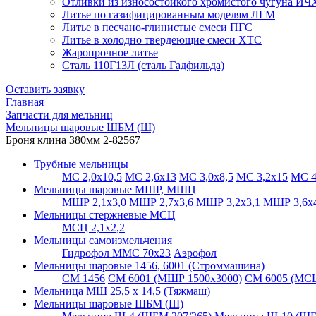
Отливки из износостойкого хромистого чугуна ИЧ
Литье по газифицированным моделям ЛГМ
Литье в песчано-глинистые смеси ПГС
Литье в холодно твердеющие смеси ХТС
Жаропрочное литье
Сталь 110Г13Л (сталь Гадфильда)
Оставить заявку
Главная
Запчасти для мельниц
Мельницы шаровые ШБМ (Ш)
Броня клина 380мм 2-82567
Трубные мельницы
МС 2,0х10,5
МС 2,6х13
МС 3,0х8,5
МС 3,2х15
МС 4
Мельницы шаровые МШР, МШЦ
МШР 2,1х3,0
МШР 2,7х3,6
МШР 3,2х3,1
МШР 3,6х4
Мельницы стержневые МСЦ
МСЦ 2,1х2,2
Мельницы самоизмельчения
Гидрофол ММС 70х23
Аэрофол
Мельницы шаровые 1456, 6001 (Строммашина)
СМ 1456
СМ 6001 (МШР 1500х3000)
СМ 6005 (МСЦ
Мельница МШ 25,5 х 14,5 (Тяжмаш)
Мельницы шаровые ШБМ (Ш)