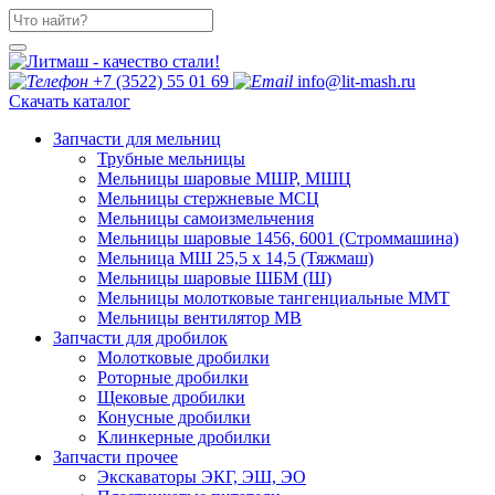
+7 (3522) 55 01 69
info@lit-mash.ru
Скачать каталог
Запчасти для мельниц
Трубные мельницы
Мельницы шаровые МШР, МШЦ
Мельницы стержневые МСЦ
Мельницы самоизмельчения
Мельницы шаровые 1456, 6001 (Строммашина)
Мельница МШ 25,5 х 14,5 (Тяжмаш)
Мельницы шаровые ШБМ (Ш)
Мельницы молотковые тангенциальные ММТ
Мельницы вентилятор МВ
Запчасти для дробилок
Молотковые дробилки
Роторные дробилки
Щековые дробилки
Конусные дробилки
Клинкерные дробилки
Запчасти прочее
Экскаваторы ЭКГ, ЭШ, ЭО