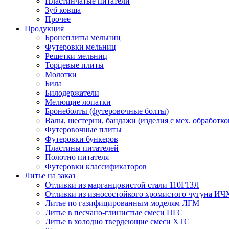
Пластинчатые питатели
Зуб ковша
Прочее
Продукция
Бронеплиты мельниц
Футеровки мельниц
Решетки мельниц
Торцевые плиты
Молотки
Била
Билодержатели
Мелющие лопатки
Бронеболты (футеровочные болты)
Валы, шестерни, бандажи (изделия с мех. обработко
Футеровочные плиты
Футеровки бункеров
Пластины питателей
Полотно питателя
Футеровки классификаторов
Литье на заказ
Отливки из марганцовистой стали 110Г13Л
Отливки из износостойкого хромистого чугуна ИЧ
Литье по газифицированным моделям ЛГМ
Литье в песчано-глинистые смеси ПГС
Литье в холодно твердеющие смеси ХТС