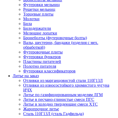
Футеровки мельниц
Решетки мельниц
Торцевые плиты
Молотки
Била
Билодержатели
Мелющие лопатки
Бронеболты (футеровочные болты)
Валы, шестерни, бандажи (изделия с мех.
обработкой)
Футеровочные плиты
Футеровки бункеров
Пластины питателей
Полотно питателя
Футеровки классификаторов
Литье на заказ
Отливки из марганцовистой стали 110Г13Л
Отливки из износостойкого хромистого чугуна
ИЧХ
Литье по газифицированным моделям ЛГМ
Литье в песчано-глинистые смеси ПГС
Литье в холодно твердеющие смеси ХТС
Жаропрочное литье
Сталь 110Г13Л (сталь Гадфильда)