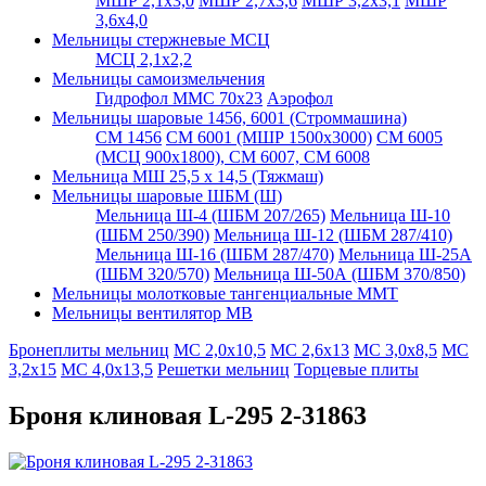
МШР 2,1х3,0
МШР 2,7х3,6
МШР 3,2х3,1
МШР
3,6х4,0
Мельницы стержневые МСЦ
МСЦ 2,1х2,2
Мельницы самоизмельчения
Гидрофол ММС 70х23
Аэрофол
Мельницы шаровые 1456, 6001 (Строммашина)
СМ 1456
СМ 6001 (МШР 1500х3000)
СМ 6005
(МСЦ 900х1800), СМ 6007, СМ 6008
Мельница МШ 25,5 х 14,5 (Тяжмаш)
Мельницы шаровые ШБМ (Ш)
Мельница Ш-4 (ШБМ 207/265)
Мельница Ш-10
(ШБМ 250/390)
Мельница Ш-12 (ШБМ 287/410)
Мельница Ш-16 (ШБМ 287/470)
Мельница Ш-25А
(ШБМ 320/570)
Мельница Ш-50А (ШБМ 370/850)
Мельницы молотковые тангенциальные ММТ
Мельницы вентилятор МВ
Бронеплиты мельниц
МС 2,0х10,5
МС 2,6х13
МС 3,0х8,5
МС
3,2х15
МС 4,0х13,5
Решетки мельниц
Торцевые плиты
Броня клиновая L-295 2-31863