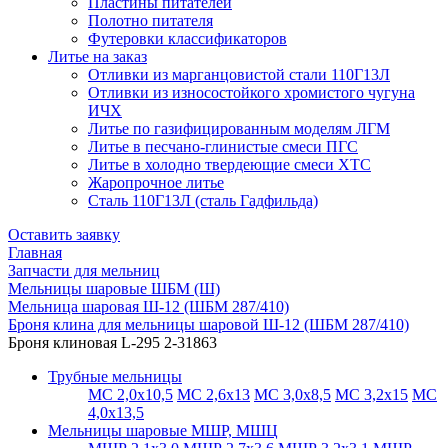
Пластины питателей
Полотно питателя
Футеровки классификаторов
Литье на заказ
Отливки из марганцовистой стали 110Г13Л
Отливки из износостойкого хромистого чугуна
ИЧХ
Литье по газифицированным моделям ЛГМ
Литье в песчано-глинистые смеси ПГС
Литье в холодно твердеющие смеси ХТС
Жаропрочное литье
Сталь 110Г13Л (сталь Гадфильда)
Оставить заявку
Главная
Запчасти для мельниц
Мельницы шаровые ШБМ (Ш)
Мельница шаровая Ш-12 (ШБМ 287/410)
Броня клина для мельницы шаровой Ш-12 (ШБМ 287/410)
Броня клиновая L-295 2-31863
Трубные мельницы
МС 2,0х10,5
МС 2,6х13
МС 3,0х8,5
МС 3,2х15
МС
4,0х13,5
Мельницы шаровые МШР, МШЦ