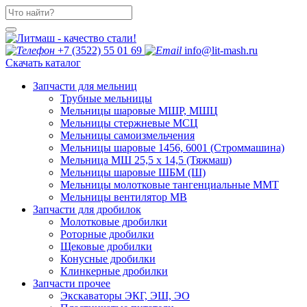
+7 (3522) 55 01 69
info@lit-mash.ru
Скачать каталог
Запчасти для мельниц
Трубные мельницы
Мельницы шаровые МШР, МШЦ
Мельницы стержневые МСЦ
Мельницы самоизмельчения
Мельницы шаровые 1456, 6001 (Строммашина)
Мельница МШ 25,5 х 14,5 (Тяжмаш)
Мельницы шаровые ШБМ (Ш)
Мельницы молотковые тангенциальные ММТ
Мельницы вентилятор МВ
Запчасти для дробилок
Молотковые дробилки
Роторные дробилки
Щековые дробилки
Конусные дробилки
Клинкерные дробилки
Запчасти прочее
Экскаваторы ЭКГ, ЭШ, ЭО