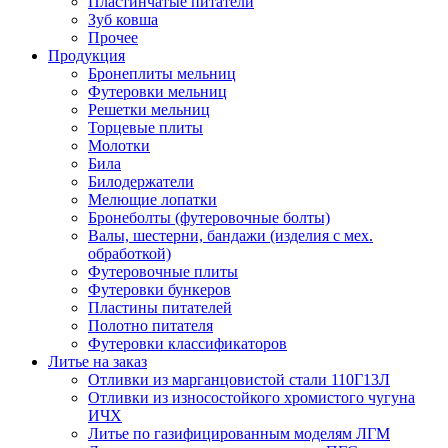
Пластинчатые питатели
Зуб ковша
Прочее
Продукция
Бронеплиты мельниц
Футеровки мельниц
Решетки мельниц
Торцевые плиты
Молотки
Била
Билодержатели
Мелющие лопатки
Бронеболты (футеровочные болты)
Валы, шестерни, бандажи (изделия с мех.
обработкой)
Футеровочные плиты
Футеровки бункеров
Пластины питателей
Полотно питателя
Футеровки классификаторов
Литье на заказ
Отливки из марганцовистой стали 110Г13Л
Отливки из износостойкого хромистого чугуна
ИЧХ
Литье по газифицированным моделям ЛГМ