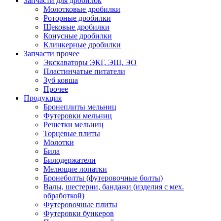
Запчасти для дробилок
Молотковые дробилки
Роторные дробилки
Щековые дробилки
Конусные дробилки
Клинкерные дробилки
Запчасти прочее
Экскаваторы ЭКГ, ЭШ, ЭО
Пластинчатые питатели
Зуб ковша
Прочее
Продукция
Бронеплиты мельниц
Футеровки мельниц
Решетки мельниц
Торцевые плиты
Молотки
Била
Билодержатели
Мелющие лопатки
Бронеболты (футеровочные болты)
Валы, шестерни, бандажи (изделия с мех.
обработкой)
Футеровочные плиты
Футеровки бункеров