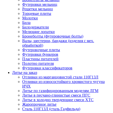
Футеровки мельниц
Решетки мельниц
Торцевые плиты
Молотки
Била
Билодержатели
Мелющие лопатки
Бронеболты (футеровочные болты)
Валы, шестерни, бандажи (изделия с мех.
обработкой)
Футеровочные плиты
Футеровки бункеров
Пластины питателей
Полотно питателя
Футеровки классификаторов
Литье на заказ
Отливки из марганцовистой стали 110Г13Л
Отливки из износостойкого хромистого чугуна
ИЧХ
Литье по газифицированным моделям ЛГМ
Литье в песчано-глинистые смеси ПГС
Литье в холодно твердеющие смеси ХТС
Жаропрочное литье
Сталь 110Г13Л (сталь Гадфильда)