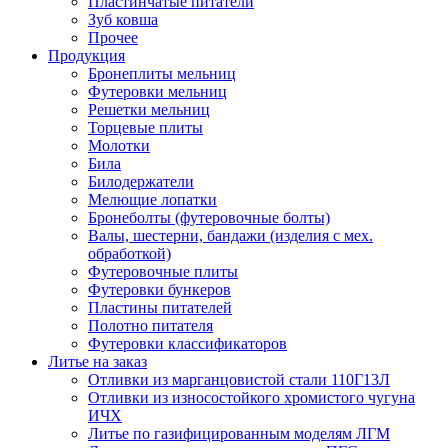
Пластинчатые питатели
Зуб ковша
Прочее
Продукция
Бронеплиты мельниц
Футеровки мельниц
Решетки мельниц
Торцевые плиты
Молотки
Била
Билодержатели
Мелющие лопатки
Бронеболты (футеровочные болты)
Валы, шестерни, бандажи (изделия с мех.
обработкой)
Футеровочные плиты
Футеровки бункеров
Пластины питателей
Полотно питателя
Футеровки классификаторов
Литье на заказ
Отливки из марганцовистой стали 110Г13Л
Отливки из износостойкого хромистого чугуна
ИЧХ
Литье по газифицированным моделям ЛГМ