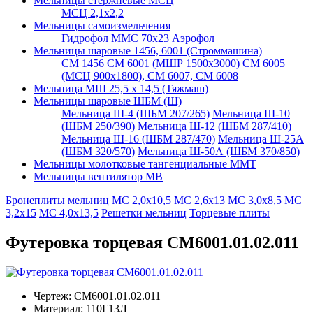
Мельницы стержневые МСЦ
МСЦ 2,1х2,2
Мельницы самоизмельчения
Гидрофол ММС 70х23
Аэрофол
Мельницы шаровые 1456, 6001 (Строммашина)
СМ 1456
СМ 6001 (МШР 1500х3000)
СМ 6005
(МСЦ 900х1800), СМ 6007, СМ 6008
Мельница МШ 25,5 х 14,5 (Тяжмаш)
Мельницы шаровые ШБМ (Ш)
Мельница Ш-4 (ШБМ 207/265)
Мельница Ш-10
(ШБМ 250/390)
Мельница Ш-12 (ШБМ 287/410)
Мельница Ш-16 (ШБМ 287/470)
Мельница Ш-25А
(ШБМ 320/570)
Мельница Ш-50А (ШБМ 370/850)
Мельницы молотковые тангенциальные ММТ
Мельницы вентилятор МВ
Бронеплиты мельниц
МС 2,0х10,5
МС 2,6х13
МС 3,0х8,5
МС
3,2х15
МС 4,0х13,5
Решетки мельниц
Торцевые плиты
Футеровка торцевая СМ6001.01.02.011
Чертеж:
СМ6001.01.02.011
Материал:
110Г13Л