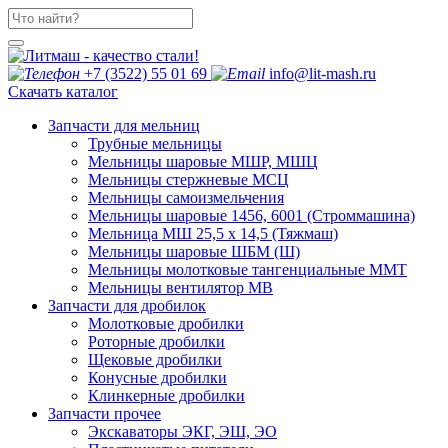
+7 (3522) 55 01 69
info@lit-mash.ru
Скачать каталог
Запчасти для мельниц
Трубные мельницы
Мельницы шаровые МШР, МШЦ
Мельницы стержневые МСЦ
Мельницы самоизмельчения
Мельницы шаровые 1456, 6001 (Строммашина)
Мельница МШ 25,5 х 14,5 (Тяжмаш)
Мельницы шаровые ШБМ (Ш)
Мельницы молотковые тангенциальные ММТ
Мельницы вентилятор МВ
Запчасти для дробилок
Молотковые дробилки
Роторные дробилки
Щековые дробилки
Конусные дробилки
Клинкерные дробилки
Запчасти прочее
Экскаваторы ЭКГ, ЭШ, ЭО