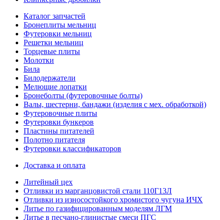
Каталог запчастей
Бронеплиты мельниц
Футеровки мельниц
Решетки мельниц
Торцевые плиты
Молотки
Била
Билодержатели
Мелющие лопатки
Бронеболты (футеровочные болты)
Валы, шестерни, бандажи (изделия с мех. обработкой)
Футеровочные плиты
Футеровки бункеров
Пластины питателей
Полотно питателя
Футеровки классификаторов
Доставка и оплата
Литейный цех
Отливки из марганцовистой стали 110Г13Л
Отливки из износостойкого хромистого чугуна ИЧХ
Литье по газифицированным моделям ЛГМ
Литье в песчано-глинистые смеси ПГС