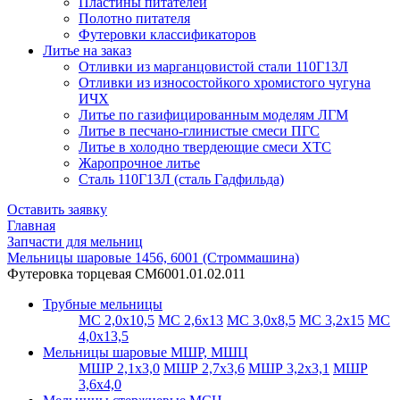
Пластины питателей
Полотно питателя
Футеровки классификаторов
Литье на заказ
Отливки из марганцовистой стали 110Г13Л
Отливки из износостойкого хромистого чугуна
ИЧХ
Литье по газифицированным моделям ЛГМ
Литье в песчано-глинистые смеси ПГС
Литье в холодно твердеющие смеси ХТС
Жаропрочное литье
Сталь 110Г13Л (сталь Гадфильда)
Оставить заявку
Главная
Запчасти для мельниц
Мельницы шаровые 1456, 6001 (Строммашина)
Футеровка торцевая СМ6001.01.02.011
Трубные мельницы
МС 2,0х10,5
МС 2,6х13
МС 3,0х8,5
МС 3,2х15
МС
4,0х13,5
Мельницы шаровые МШР, МШЦ
МШР 2,1х3,0
МШР 2,7х3,6
МШР 3,2х3,1
МШР
3,6х4,0