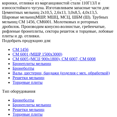
коронки, отливки из марганцовистой стали 110Г13Л и
износостойкого чугуна. Изготавливаем запасные части для:
Цементных мельниц 2х10,5, 2,6х13, 3,0х8,5, 4,0х13,5.
Шаровые мельницМШР, МШЦ, МСЦ, ШБМ (Ш). Трубных
мельниц СМ 1456, СМ6001. Молотковых и роторных
дробилок. Производим конусно-волнистые, гребенчатые,
рифленые бронеплиты, сектора решеток и торцевые, лобовые
плиты и др. отливки.
Подобрать продукцию для:
СМ 1456
СМ 6001 (МШР 1500х3000)
СМ 6005 (МСЦ 900х1800), СМ 6007, СМ 6008
Бронеплиты мельниц
Бронеболты
Валы, шестерни, бандажи (изделия с мех. обработкой)
Решетки мельниц
Торцевые плиты
Тип оборудования
Бронеболты
Бронеплиты мельниц
Решетки мельниц
Торцевые плиты