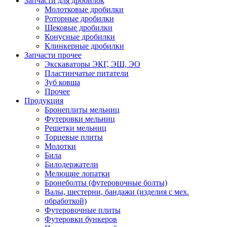
Запчасти для дробилок
Молотковые дробилки
Роторные дробилки
Щековые дробилки
Конусные дробилки
Клинкерные дробилки
Запчасти прочее
Экскаваторы ЭКГ, ЭШ, ЭО
Пластинчатые питатели
Зуб ковша
Прочее
Продукция
Бронеплиты мельниц
Футеровки мельниц
Решетки мельниц
Торцевые плиты
Молотки
Била
Билодержатели
Мелющие лопатки
Бронеболты (футеровочные болты)
Валы, шестерни, бандажи (изделия с мех.
обработкой)
Футеровочные плиты
Футеровки бункеров