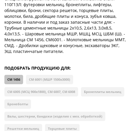
110Г13Л: футеровки мельниц, бронеплиты, лифтеры,
облицовки, брони, сектора решеток, торцевые плиты,
молотки, била, дробящие плиты и конуса, зубъя ковша,
коронки. В наличии и под заказ запасные части для: -
Трубные цементные мельницы 2х10,5, 2,6х13, 3,0х8,5,
4,0х13,5. - Шаровые мельница МШР, МШЦ, МСЦ, ШБМ (Ш). -
Мельница СМ 1456, СМ6001. - Молотковые мельницы ММТ,
СМД. - Дробилки щековые и конусные, экскаваторы ЭКГ,
ЭШ, пластинчатые питатели.
ПОДОБРАТЬ ПРОДУКЦИЮ ДЛЯ:
СМ 1456
СМ 6001 (МШР 1500х3000)
СМ 6005 (МСЦ 900х1800), СМ 6007, СМ 6008
Бронеплиты мельниц
Бронеболты
Валы, шестерни, бандажи (изделия с мех. обработкой)
Решетки мельниц
Торцевые плиты