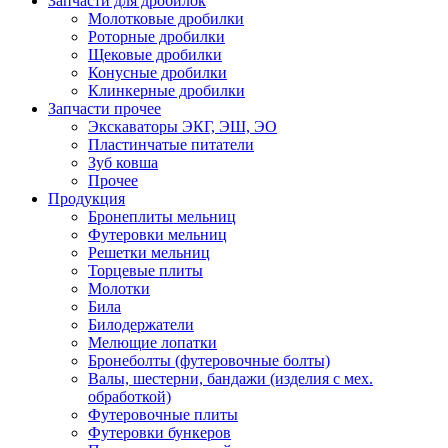
Запчасти для дробилок
Молотковые дробилки
Роторные дробилки
Щековые дробилки
Конусные дробилки
Клинкерные дробилки
Запчасти прочее
Экскаваторы ЭКГ, ЭШ, ЭО
Пластинчатые питатели
Зуб ковша
Прочее
Продукция
Бронеплиты мельниц
Футеровки мельниц
Решетки мельниц
Торцевые плиты
Молотки
Била
Билодержатели
Мелющие лопатки
Бронеболты (футеровочные болты)
Валы, шестерни, бандажи (изделия с мех.
обработкой)
Футеровочные плиты
Футеровки бункеров