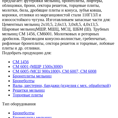
предлагает: футеровки мельниц, бронеплиты, лифтеры,
облицовки, брони, сектора решеток, торцевые плиты,
молотки, била, дробящие плиты и конуса, зубъя ковша,
коронки, отливки из марганцовистой стали 110Г13Л и
износостойкого чугуна. Изготавливаем запасные части для:
Цементных мельниц 2х10,5, 2,6х13, 3,0х8,5, 4,0х13,5.
Шаровые мельницМШР, МШЦ, МСЦ, ШБМ (Ш). Трубных
мельниц СМ 1456, СМ6001. Молотковых и роторных
дробилок. Производим конусно-волнистые, гребенчатые,
рифленые бронеплиты, сектора решеток и торцевые, лобовые
плиты и др. отливки.
Подобрать продукцию для:
СМ 1456
СМ 6001 (МШР 1500х3000)
СМ 6005 (МСЦ 900х1800), СМ 6007, СМ 6008
Бронеплиты мельниц
Бронеболты
Валы, шестерни, бандажи (изделия с мех. обработкой)
Решетки мельниц
Торцевые плиты
Тип оборудования
Бронеболты
Бронеплиты мельниц