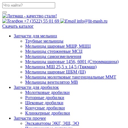
+7 (3522) 55 01 69
info@lit-mash.ru
Скачать каталог
Запчасти для мельниц
Трубные мельницы
Мельницы шаровые МШР, МШЦ
Мельницы стержневые МСЦ
Мельницы самоизмельчения
Мельницы шаровые 1456, 6001 (Строммашина)
Мельница МШ 25,5 х 14,5 (Тяжмаш)
Мельницы шаровые ШБМ (Ш)
Мельницы молотковые тангенциальные ММТ
Мельницы вентилятор МВ
Запчасти для дробилок
Молотковые дробилки
Роторные дробилки
Щековые дробилки
Конусные дробилки
Клинкерные дробилки
Запчасти прочее
Экскаваторы ЭКГ, ЭШ, ЭО