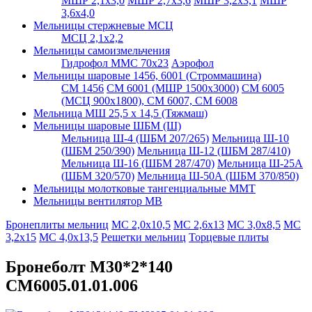
МШР 2,1х3,0
МШР 2,7х3,6
МШР 3,2х3,1
МШР
3,6х4,0
Мельницы стержневые МСЦ
МСЦ 2,1х2,2
Мельницы самоизмельчения
Гидрофол ММС 70х23
Аэрофол
Мельницы шаровые 1456, 6001 (Строммашина)
СМ 1456
СМ 6001 (МШР 1500х3000)
СМ 6005
(МСЦ 900х1800), СМ 6007, СМ 6008
Мельница МШ 25,5 х 14,5 (Тяжмаш)
Мельницы шаровые ШБМ (Ш)
Мельница Ш-4 (ШБМ 207/265)
Мельница Ш-10
(ШБМ 250/390)
Мельница Ш-12 (ШБМ 287/410)
Мельница Ш-16 (ШБМ 287/470)
Мельница Ш-25А
(ШБМ 320/570)
Мельница Ш-50А (ШБМ 370/850)
Мельницы молотковые тангенциальные ММТ
Мельницы вентилятор МВ
Бронеплиты мельниц
МС 2,0х10,5
МС 2,6х13
МС 3,0х8,5
МС
3,2х15
МС 4,0х13,5
Решетки мельниц
Торцевые плиты
Бронеболт М30*2*140
СМ6005.01.01.006