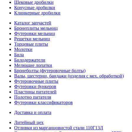
Щековые дробилки
Конусные дробилки
Клинкерные дробилки
Каталог запчастей
Бронеплиты мельниц
Футеровки мельниц
Решетки мельниц
Торцевые плиты
Молотки
Била
Билодержатели
Мелющие лопатки
Бронеболты (футеровочные болты)
Валы, шестерни, бандажи (изделия с мех. обработкой)
Футеровочные плиты
Футеровки бункеров
Пластины питателей
Полотно питателя
Футеровки классификаторов
Доставка и оплата
Литейный цех
Отливки из марганцовистой стали 110Г13Л