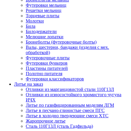
Футеровки мельниц
Решетки мельниц
Торцевые плиты
Молотки
Била
Билодержатели
Мелющие лопатки
Бронеболты (футеровочные болты)
Валы, шестерни, бандажи (изделия с мех.
обработкой)
Футеровочные плиты
Футеровки бункеров
Пластины питателей
Полотно питателя
Футеровки классификаторов
Литье на заказ
Отливки из марганцовистой стали 110Г13Л
Отливки из износостойкого хромистого чугуна
ИЧХ
Литье по газифицированным моделям ЛГМ
Литье в песчано-глинистые смеси ПГС
Литье в холодно твердеющие смеси ХТС
Жаропрочное литье
Сталь 110Г13Л (сталь Гадфильда)