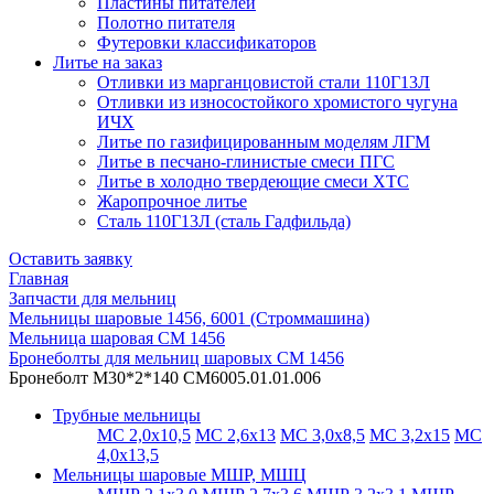
Пластины питателей
Полотно питателя
Футеровки классификаторов
Литье на заказ
Отливки из марганцовистой стали 110Г13Л
Отливки из износостойкого хромистого чугуна
ИЧХ
Литье по газифицированным моделям ЛГМ
Литье в песчано-глинистые смеси ПГС
Литье в холодно твердеющие смеси ХТС
Жаропрочное литье
Сталь 110Г13Л (сталь Гадфильда)
Оставить заявку
Главная
Запчасти для мельниц
Мельницы шаровые 1456, 6001 (Строммашина)
Мельница шаровая СМ 1456
Бронеболты для мельниц шаровых СМ 1456
Бронеболт М30*2*140 СМ6005.01.01.006
Трубные мельницы
МС 2,0х10,5
МС 2,6х13
МС 3,0х8,5
МС 3,2х15
МС
4,0х13,5
Мельницы шаровые МШР, МШЦ