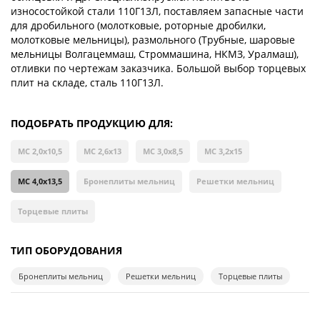
износостойкой стали 110Г13Л, поставляем запасные части
для дробильного (молотковые, роторные дробилки,
молотковые мельницы), размольного (Трубные, шаровые
мельницы Волгацеммаш, Строммашина, НКМЗ, Уралмаш),
отливки по чертежам заказчика. Большой выбор торцевых
плит на складе, сталь 110Г13Л.
ПОДОБРАТЬ ПРОДУКЦИЮ ДЛЯ:
МС 2,0х10,5
МС 2,6х13
МС 3,0х8,5
МС 3,2х15
МС 4,0х13,5
Бронеплиты мельниц
Решетки мельниц
Торцевые плиты
ТИП ОБОРУДОВАНИЯ
Бронеплиты мельниц
Решетки мельниц
Торцевые плиты