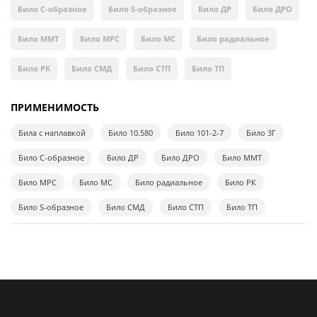
Било C-образное
Било S-образное
Било ДР
Било ДРО
Било ММТ
Било МРС
Било МС
Било радиальное
Било РК
Било СМД
Било СТП
Било ТП
ПРИМЕНИМОСТЬ
Била с наплавкой
Било 10.580
Било 101-2-7
Било 3Г
Било C-образное
Било ДР
Било ДРО
Било ММТ
Било МРС
Било МС
Било радиальное
Било РК
Било S-образное
Било СМД
Било СТП
Било ТП