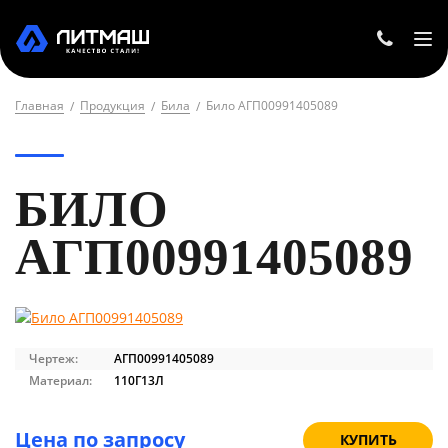
Главная
Продукция
Била
Било АГП00991405089
БИЛО
АГП00991405089
Чертеж:
АГП00991405089
Материал:
110Г13Л
Цена по запросу
КУПИТЬ