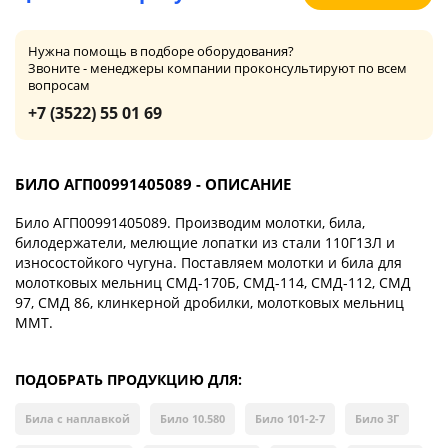
Нужна помощь в подборе оборудования?
Звоните - менеджеры компании проконсультируют по всем
вопросам
+7 (3522) 55 01 69
БИЛО АГП00991405089 - ОПИСАНИЕ
Било АГП00991405089. Производим молотки, била,
билодержатели, мелющие лопатки из стали 110Г13Л и
износостойкого чугуна. Поставляем молотки и била для
молотковых мельниц СМД-170Б, СМД-114, СМД-112, СМД
97, СМД 86, клинкерной дробилки, молотковых мельниц
ММТ.
ПОДОБРАТЬ ПРОДУКЦИЮ ДЛЯ:
Била с наплавкой
Било 10.580
Било 101-2-7
Било 3Г