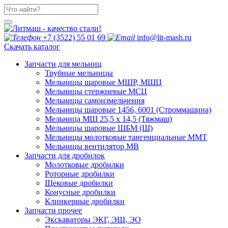
+7 (3522) 55 01 69
info@lit-mash.ru
Скачать каталог
Запчасти для мельниц
Трубные мельницы
Мельницы шаровые МШР, МШЦ
Мельницы стержневые МСЦ
Мельницы самоизмельчения
Мельницы шаровые 1456, 6001 (Строммашина)
Мельница МШ 25,5 х 14,5 (Тяжмаш)
Мельницы шаровые ШБМ (Ш)
Мельницы молотковые тангенциальные ММТ
Мельницы вентилятор МВ
Запчасти для дробилок
Молотковые дробилки
Роторные дробилки
Щековые дробилки
Конусные дробилки
Клинкерные дробилки
Запчасти прочее
Экскаваторы ЭКГ, ЭШ, ЭО