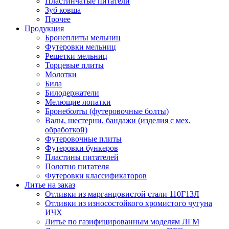
Пластинчатые питатели
Зуб ковша
Прочее
Продукция
Бронеплиты мельниц
Футеровки мельниц
Решетки мельниц
Торцевые плиты
Молотки
Била
Билодержатели
Мелющие лопатки
Бронеболты (футеровочные болты)
Валы, шестерни, бандажи (изделия с мех.
обработкой)
Футеровочные плиты
Футеровки бункеров
Пластины питателей
Полотно питателя
Футеровки классификаторов
Литье на заказ
Отливки из марганцовистой стали 110Г13Л
Отливки из износостойкого хромистого чугуна
ИЧХ
Литье по газифицированным моделям ЛГМ