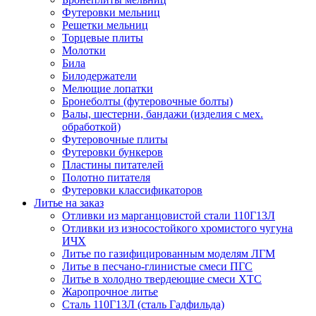
Футеровки мельниц
Решетки мельниц
Торцевые плиты
Молотки
Била
Билодержатели
Мелющие лопатки
Бронеболты (футеровочные болты)
Валы, шестерни, бандажи (изделия с мех.
обработкой)
Футеровочные плиты
Футеровки бункеров
Пластины питателей
Полотно питателя
Футеровки классификаторов
Литье на заказ
Отливки из марганцовистой стали 110Г13Л
Отливки из износостойкого хромистого чугуна
ИЧХ
Литье по газифицированным моделям ЛГМ
Литье в песчано-глинистые смеси ПГС
Литье в холодно твердеющие смеси ХТС
Жаропрочное литье
Сталь 110Г13Л (сталь Гадфильда)