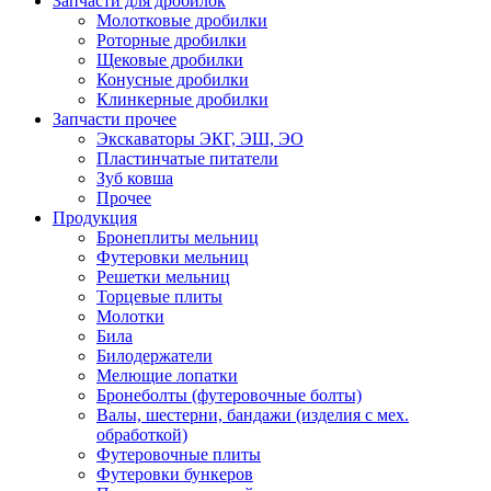
Запчасти для дробилок
Молотковые дробилки
Роторные дробилки
Щековые дробилки
Конусные дробилки
Клинкерные дробилки
Запчасти прочее
Экскаваторы ЭКГ, ЭШ, ЭО
Пластинчатые питатели
Зуб ковша
Прочее
Продукция
Бронеплиты мельниц
Футеровки мельниц
Решетки мельниц
Торцевые плиты
Молотки
Била
Билодержатели
Мелющие лопатки
Бронеболты (футеровочные болты)
Валы, шестерни, бандажи (изделия с мех.
обработкой)
Футеровочные плиты
Футеровки бункеров