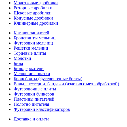
Молотковые дробилки
Роторные дробилки
Щековые дробилки
Конусные дробилки
Клинкерные дробилки
Каталог запчастей
Бронеплиты мельниц
Футеровки мельниц
Решетки мельниц
Торцевые плиты
Молотки
Била
Билодержатели
Мелющие лопатки
Бронеболты (футеровочные болты)
Валы, шестерни, бандажи (изделия с мех. обработкой)
Футеровочные плиты
Футеровки бункеров
Пластины питателей
Полотно питателя
Футеровки классификаторов
Доставка и оплата