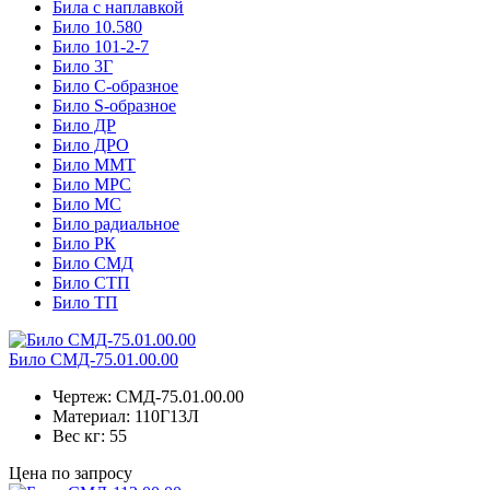
Била с наплавкой
Било 10.580
Било 101-2-7
Било 3Г
Било C-образное
Било S-образное
Било ДР
Било ДРО
Било ММТ
Било МРС
Било МС
Било радиальное
Било РК
Било СМД
Било СТП
Било ТП
Било СМД-75.01.00.00
Чертеж:
СМД-75.01.00.00
Материал:
110Г13Л
Вес кг:
55
Цена по запросу