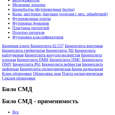
Билодержатели
Мелющие лопатки
Бронеболты (футеровочные болты)
Валы, шестерни, бандажи (изделия с мех. обработкой)
Футеровочные плиты
Футеровки бункеров
Пластины питателей
Полотно питателя
Футеровки классификаторов
Броневая плита
Бронеплита 62.537
Бронеплита винтовая
Бронеплита гребенчатая
Бронеплита ДЦ
Бронеплита
каблучковая
Бронеплита конусно-волнистая
Бронеплита
плоская
Бронеплита ПМН
Бронеплита ПМС
Бронеплита
ПМУ
Бронеплита Р61
Бронеплита ребристая
Бронеплита
рифленая
Бронеплита цилиндрическая
Бронь радиальная
Клин облицовки
Облицовка лаза
Плита цилиндрическая
Секция облицовки
Било СМД
Било СМД - применимость
Все