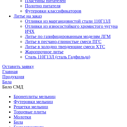
Пластины питателей
Полотно питателя
Футеровки классификаторов
Литье на заказ
Отливки из марганцовистой стали 110Г13Л
Отливки из износостойкого хромистого чугуна
ИЧХ
Литье по газифицированным моделям ЛГМ
Литье в песчано-глинистые смеси ПГС
Литье в холодно твердеющие смеси ХТС
Жаропрочное литье
Сталь 110Г13Л (сталь Гадфильда)
Оставить заявку
Главная
Продукция
Била
Било СМД
Бронеплиты мельниц
Футеровки мельниц
Решетки мельниц
Торцевые плиты
Молотки
Била