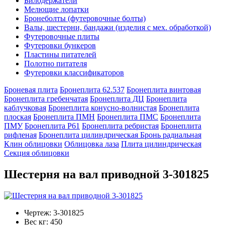
Билодержатели
Мелющие лопатки
Бронеболты (футеровочные болты)
Валы, шестерни, бандажи (изделия с мех. обработкой)
Футеровочные плиты
Футеровки бункеров
Пластины питателей
Полотно питателя
Футеровки классификаторов
Броневая плита
Бронеплита 62.537
Бронеплита винтовая
Бронеплита гребенчатая
Бронеплита ДЦ
Бронеплита
каблучковая
Бронеплита конусно-волнистая
Бронеплита
плоская
Бронеплита ПМН
Бронеплита ПМС
Бронеплита
ПМУ
Бронеплита Р61
Бронеплита ребристая
Бронеплита
рифленая
Бронеплита цилиндрическая
Бронь радиальная
Клин облицовки
Облицовка лаза
Плита цилиндрическая
Секция облицовки
Шестерня на вал приводной 3-301825
Чертеж:
3-301825
Вес кг:
450