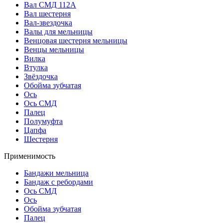
Вал СМД 112А
Вал шестерня
Вал-звездочка
Валы для мельницы
Венцовая шестерня мельницы
Венцы мельницы
Вилка
Втулка
Звёздочка
Обойма зубчатая
Ось
Ось СМД
Палец
Полумуфта
Цапфа
Шестерня
Применимость
Бандажи мельница
Бандаж с ребордами
Ось СМД
Ось
Обойма зубчатая
Палец