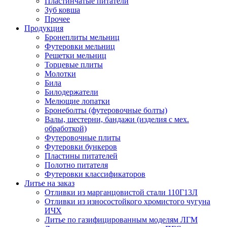
Пластинчатые питатели
Зуб ковша
Прочее
Продукция
Бронеплиты мельниц
Футеровки мельниц
Решетки мельниц
Торцевые плиты
Молотки
Била
Билодержатели
Мелющие лопатки
Бронеболты (футеровочные болты)
Валы, шестерни, бандажи (изделия с мех.
обработкой)
Футеровочные плиты
Футеровки бункеров
Пластины питателей
Полотно питателя
Футеровки классификаторов
Литье на заказ
Отливки из марганцовистой стали 110Г13Л
Отливки из износостойкого хромистого чугуна
ИЧХ
Литье по газифицированным моделям ЛГМ