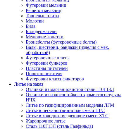
Футеровки мельниц
Решетки мельниц
Торцевые плиты
Молотки
Била
Билодержатели
Мелющие лопатки
Бронеболты (футеровочные болты)
Валы, шестерни, бандажи (изделия с мех.
обработкой)
Футеровочные плиты
Футеровки бункеров
Пластины питателей
Полотно питателя
Футеровки классификаторов
Литье на заказ
Отливки из марганцовистой стали 110Г13Л
Отливки из износостойкого хромистого чугуна
ИЧХ
Литье по газифицированным моделям ЛГМ
Литье в песчано-глинистые смеси ПГС
Литье в холодно твердеющие смеси ХТС
Жаропрочное литье
Сталь 110Г13Л (сталь Гадфильда)