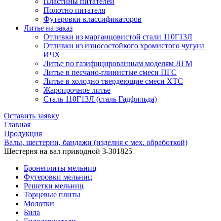
Пластины питателей
Полотно питателя
Футеровки классификаторов
Литье на заказ
Отливки из марганцовистой стали 110Г13Л
Отливки из износостойкого хромистого чугуна
ИЧХ
Литье по газифицированным моделям ЛГМ
Литье в песчано-глинистые смеси ПГС
Литье в холодно твердеющие смеси ХТС
Жаропрочное литье
Сталь 110Г13Л (сталь Гадфильда)
Оставить заявку
Главная
Продукция
Валы, шестерни, бандажи (изделия с мех. обработкой)
Шестерня на вал приводной 3-301825
Бронеплиты мельниц
Футеровки мельниц
Решетки мельниц
Торцевые плиты
Молотки
Била