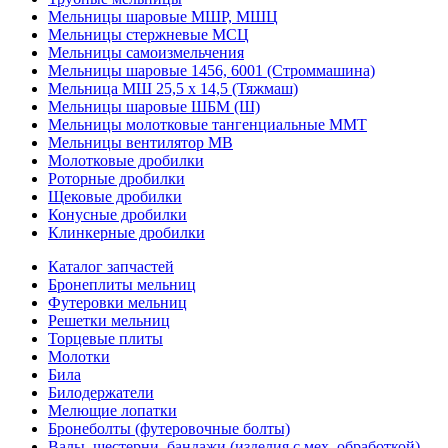
Мельницы шаровые МШР, МШЦ
Мельницы стержневые МСЦ
Мельницы самоизмельчения
Мельницы шаровые 1456, 6001 (Строммашина)
Мельница МШ 25,5 х 14,5 (Тяжмаш)
Мельницы шаровые ШБМ (Ш)
Мельницы молотковые тангенциальные ММТ
Мельницы вентилятор МВ
Молотковые дробилки
Роторные дробилки
Щековые дробилки
Конусные дробилки
Клинкерные дробилки
Каталог запчастей
Бронеплиты мельниц
Футеровки мельниц
Решетки мельниц
Торцевые плиты
Молотки
Била
Билодержатели
Мелющие лопатки
Бронеболты (футеровочные болты)
Валы, шестерни, бандажи (изделия с мех. обработкой)