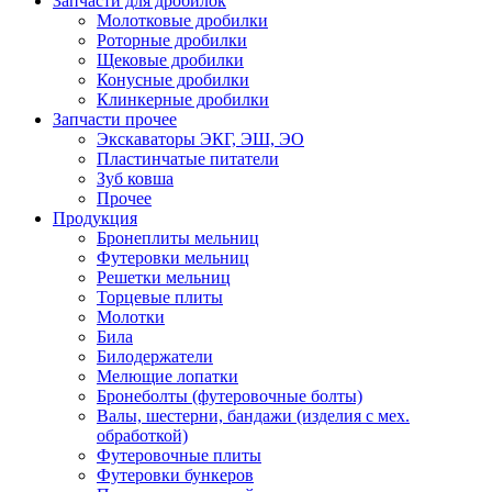
Запчасти для дробилок
Молотковые дробилки
Роторные дробилки
Щековые дробилки
Конусные дробилки
Клинкерные дробилки
Запчасти прочее
Экскаваторы ЭКГ, ЭШ, ЭО
Пластинчатые питатели
Зуб ковша
Прочее
Продукция
Бронеплиты мельниц
Футеровки мельниц
Решетки мельниц
Торцевые плиты
Молотки
Била
Билодержатели
Мелющие лопатки
Бронеболты (футеровочные болты)
Валы, шестерни, бандажи (изделия с мех.
обработкой)
Футеровочные плиты
Футеровки бункеров