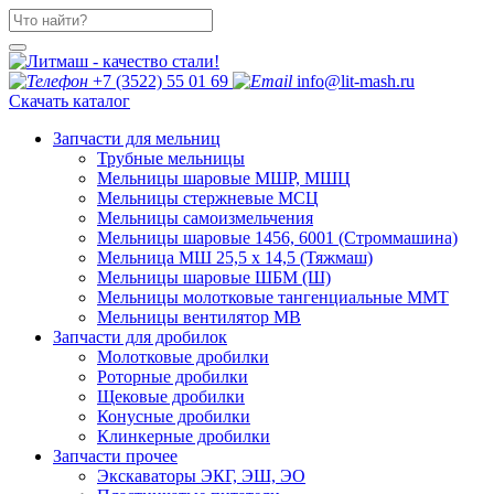
+7 (3522) 55 01 69
info@lit-mash.ru
Скачать каталог
Запчасти для мельниц
Трубные мельницы
Мельницы шаровые МШР, МШЦ
Мельницы стержневые МСЦ
Мельницы самоизмельчения
Мельницы шаровые 1456, 6001 (Строммашина)
Мельница МШ 25,5 х 14,5 (Тяжмаш)
Мельницы шаровые ШБМ (Ш)
Мельницы молотковые тангенциальные ММТ
Мельницы вентилятор МВ
Запчасти для дробилок
Молотковые дробилки
Роторные дробилки
Щековые дробилки
Конусные дробилки
Клинкерные дробилки
Запчасти прочее
Экскаваторы ЭКГ, ЭШ, ЭО