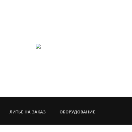
т Вашу задачу быстро,
info@lit-mash.ru
 55 01 69
ЛИТЬЕ НА ЗАКАЗ
ОБОРУДОВАНИЕ