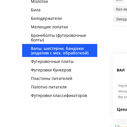
Молотки
Вал-з
Била
Билодержатели
Звёзд
Мелющие лопатки
Бронеболты (футеровочные
болты)
Валы, шестерни, бандажи
(изделия с мех. обработкой)
Футеровочные плиты
Футеровки бункеров
ВАЛ
Пластины питателей
Черте
Полотно питателя
Матер
Футеровки классификаторов
Вес кг
Цена