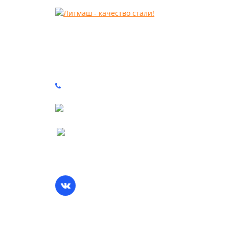
КОМПЛЕКТУЮЩИЕ ДЛЯ РАЗМОЛЬНОГО
И ДРОБИЛЬНОГО ОБОРУДОВАНИЯ
+7 (3522) 55 01 69
info@lit-mash.ru
Курган, Промышленная 9, стр.4