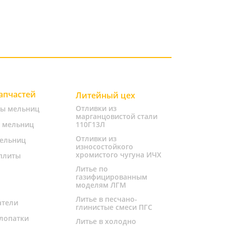
запчастей
Литейный цех
Отливки из
ты мельниц
марганцовистой стали
 мельниц
110Г13Л
Отливки из
ельниц
износостойкого
хромистого чугуна ИЧХ
плиты
Литье по
газифицированным
моделям ЛГМ
Литье в песчано-
атели
глинистые смеси ПГС
лопатки
Литье в холодно