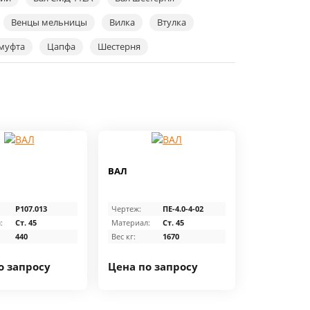
Венцы мельницы
Вилка
Втулка
муфта
Цапфа
Шестерня
ВАЛ
Р107.013
Чертеж:
ПЕ-4.0-4-02
:
Ст. 45
Материал:
Ст. 45
440
Вес кг:
1670
о запросу
Цена по запросу