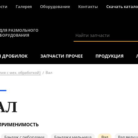
ости
Галерея
Оборудование
Контакты
Скачать катало
ДЛЯ РАЗМОЛЬНОГО
ОБОРУДОВАНИЯ
Я ДРОБИЛОК
ЗАПЧАСТИ ПРОЧЕЕ
ПРОДУКЦИЯ
ия с мех. обработкой)
Вал
АЛ
 ПРИМЕНИМОСТЬ
Бандаж с ребордами
Бандажи мельница
Вал
Вал веду