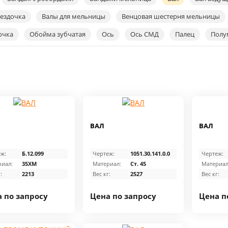
вездочка
Валы для мельницы
Венцовая шестерня мельницы
очка
Обойма зубчатая
Ось
Ось СМД
Палец
Полу
ВАЛ
ВАЛ
ж:
Б.12.099
Чертеж:
1051.30.141.0.0
Чертеж:
иал:
35ХМ
Материал:
Ст. 45
Материал
:
2213
Вес кг:
2527
Вес кг:
 по запросу
Цена по запросу
Цена п