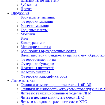
Пластинчатые питатели
Зуб ковша
Прочее
Продукция
Бронеплиты мельниц
Футеровки мельниц
Решетки мельниц
Торцевые плиты
Молотки
Била
Билодержатели
Мелющие лопатки
Бронеболты (футеровочные болты)
Валы, шестерни, бандажи (изделия с мех. обработко
Футеровочные плиты
Футеровки бункеров
Пластины питателей
Полотно питателя
Футеровки классификаторов
Литье на заказ
Отливки из марганцовистой стали 110Г13Л
Отливки из износостойкого хромистого чугуна ИЧ
Литье по газифицированным моделям ЛГМ
Литье в песчано-глинистые смеси ПГС
Литье в холодно твердеющие смеси ХТС