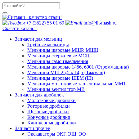
+7 (3522) 55 01 69
info@lit-mash.ru
Скачать каталог
Запчасти для мельниц
Трубные мельницы
Мельницы шаровые МШР, МШЦ
Мельницы стержневые МСЦ
Мельницы самоизмельчения
Мельницы шаровые 1456, 6001 (Строммашина)
Мельница МШ 25,5 х 14,5 (Тяжмаш)
Мельницы шаровые ШБМ (Ш)
Мельницы молотковые тангенциальные ММТ
Мельницы вентилятор МВ
Запчасти для дробилок
Молотковые дробилки
Роторные дробилки
Щековые дробилки
Конусные дробилки
Клинкерные дробилки
Запчасти прочее
Экскаваторы ЭКГ, ЭШ, ЭО