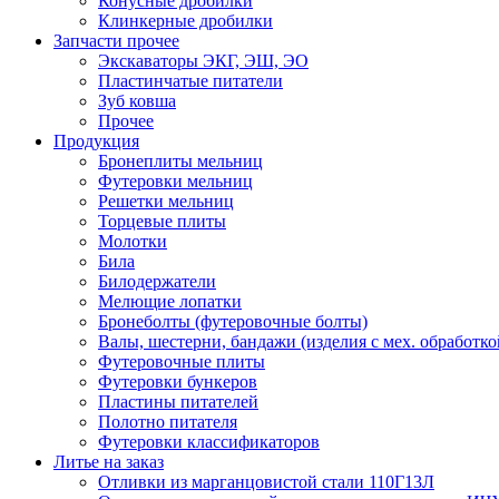
Конусные дробилки
Клинкерные дробилки
Запчасти прочее
Экскаваторы ЭКГ, ЭШ, ЭО
Пластинчатые питатели
Зуб ковша
Прочее
Продукция
Бронеплиты мельниц
Футеровки мельниц
Решетки мельниц
Торцевые плиты
Молотки
Била
Билодержатели
Мелющие лопатки
Бронеболты (футеровочные болты)
Валы, шестерни, бандажи (изделия с мех. обработко
Футеровочные плиты
Футеровки бункеров
Пластины питателей
Полотно питателя
Футеровки классификаторов
Литье на заказ
Отливки из марганцовистой стали 110Г13Л