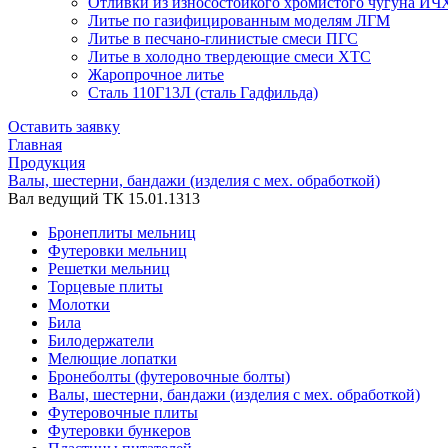
Отливки из износостойкого хромистого чугуна ИЧ
Литье по газифицированным моделям ЛГМ
Литье в песчано-глинистые смеси ПГС
Литье в холодно твердеющие смеси ХТС
Жаропрочное литье
Сталь 110Г13Л (сталь Гадфильда)
Оставить заявку
Главная
Продукция
Валы, шестерни, бандажи (изделия с мех. обработкой)
Вал ведущий ТК 15.01.1313
Бронеплиты мельниц
Футеровки мельниц
Решетки мельниц
Торцевые плиты
Молотки
Била
Билодержатели
Мелющие лопатки
Бронеболты (футеровочные болты)
Валы, шестерни, бандажи (изделия с мех. обработкой)
Футеровочные плиты
Футеровки бункеров