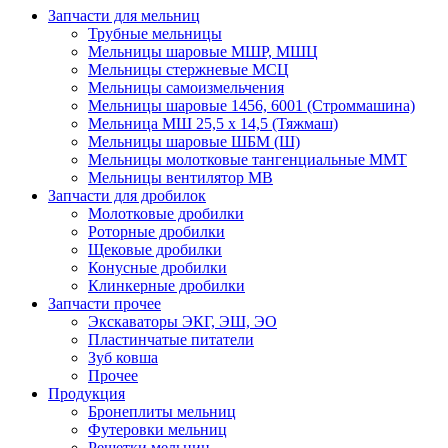
Запчасти для мельниц
Трубные мельницы
Мельницы шаровые МШР, МШЦ
Мельницы стержневые МСЦ
Мельницы самоизмельчения
Мельницы шаровые 1456, 6001 (Строммашина)
Мельница МШ 25,5 х 14,5 (Тяжмаш)
Мельницы шаровые ШБМ (Ш)
Мельницы молотковые тангенциальные ММТ
Мельницы вентилятор МВ
Запчасти для дробилок
Молотковые дробилки
Роторные дробилки
Щековые дробилки
Конусные дробилки
Клинкерные дробилки
Запчасти прочее
Экскаваторы ЭКГ, ЭШ, ЭО
Пластинчатые питатели
Зуб ковша
Прочее
Продукция
Бронеплиты мельниц
Футеровки мельниц
Решетки мельниц