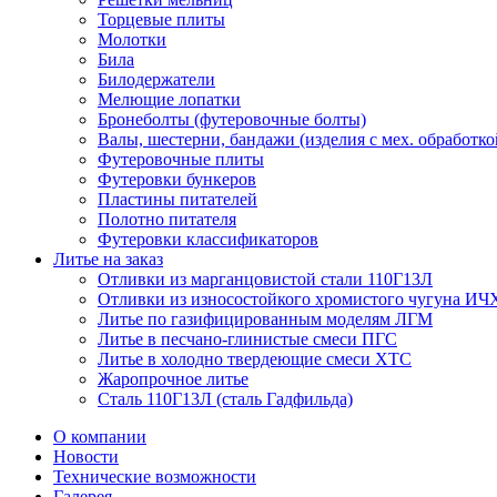
Торцевые плиты
Молотки
Била
Билодержатели
Мелющие лопатки
Бронеболты (футеровочные болты)
Валы, шестерни, бандажи (изделия с мех. обработко
Футеровочные плиты
Футеровки бункеров
Пластины питателей
Полотно питателя
Футеровки классификаторов
Литье на заказ
Отливки из марганцовистой стали 110Г13Л
Отливки из износостойкого хромистого чугуна ИЧ
Литье по газифицированным моделям ЛГМ
Литье в песчано-глинистые смеси ПГС
Литье в холодно твердеющие смеси ХТС
Жаропрочное литье
Сталь 110Г13Л (сталь Гадфильда)
О компании
Новости
Технические возможности
Галерея