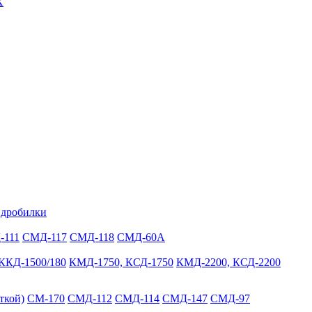
Х
 дробилки
-111
СМД-117
СМД-118
СМД-60А
ККД-1500/180
КМД-1750, КСД-1750
КМД-2200, КСД-2200
ткой)
СМ-170
СМД-112
СМД-114
СМД-147
СМД-97