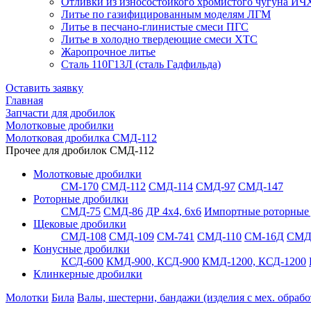
Отливки из износостойкого хромистого чугуна ИЧ
Литье по газифицированным моделям ЛГМ
Литье в песчано-глинистые смеси ПГС
Литье в холодно твердеющие смеси ХТС
Жаропрочное литье
Сталь 110Г13Л (сталь Гадфильда)
Оставить заявку
Главная
Запчасти для дробилок
Молотковые дробилки
Молотковая дробилка СМД-112
Прочее для дробилок СМД-112
Молотковые дробилки
СМ-170
СМД-112
СМД-114
СМД-97
СМД-147
Роторные дробилки
СМД-75
СМД-86
ДР 4х4, 6х6
Импортные роторные
Щековые дробилки
СМД-108
СМД-109
СМ-741
СМД-110
СМ-16Д
СМД
Конусные дробилки
КСД-600
КМД-900, КСД-900
КМД-1200, КСД-1200
Клинкерные дробилки
Молотки
Била
Валы, шестерни, бандажи (изделия с мех. обрабо