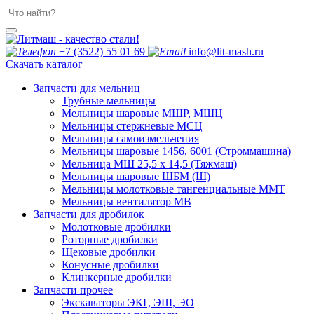
+7 (3522) 55 01 69
info@lit-mash.ru
Скачать каталог
Запчасти для мельниц
Трубные мельницы
Мельницы шаровые МШР, МШЦ
Мельницы стержневые МСЦ
Мельницы самоизмельчения
Мельницы шаровые 1456, 6001 (Строммашина)
Мельница МШ 25,5 х 14,5 (Тяжмаш)
Мельницы шаровые ШБМ (Ш)
Мельницы молотковые тангенциальные ММТ
Мельницы вентилятор МВ
Запчасти для дробилок
Молотковые дробилки
Роторные дробилки
Щековые дробилки
Конусные дробилки
Клинкерные дробилки
Запчасти прочее
Экскаваторы ЭКГ, ЭШ, ЭО