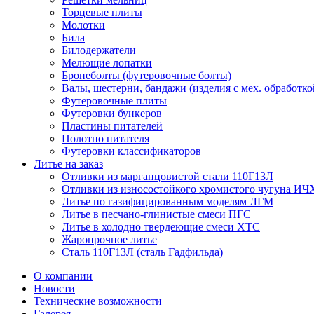
Торцевые плиты
Молотки
Била
Билодержатели
Мелющие лопатки
Бронеболты (футеровочные болты)
Валы, шестерни, бандажи (изделия с мех. обработко
Футеровочные плиты
Футеровки бункеров
Пластины питателей
Полотно питателя
Футеровки классификаторов
Литье на заказ
Отливки из марганцовистой стали 110Г13Л
Отливки из износостойкого хромистого чугуна ИЧ
Литье по газифицированным моделям ЛГМ
Литье в песчано-глинистые смеси ПГС
Литье в холодно твердеющие смеси ХТС
Жаропрочное литье
Сталь 110Г13Л (сталь Гадфильда)
О компании
Новости
Технические возможности
Галерея