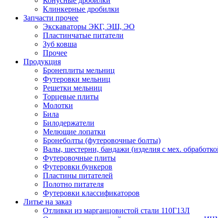
Конусные дробилки
Клинкерные дробилки
Запчасти прочее
Экскаваторы ЭКГ, ЭШ, ЭО
Пластинчатые питатели
Зуб ковша
Прочее
Продукция
Бронеплиты мельниц
Футеровки мельниц
Решетки мельниц
Торцевые плиты
Молотки
Била
Билодержатели
Мелющие лопатки
Бронеболты (футеровочные болты)
Валы, шестерни, бандажи (изделия с мех. обработко
Футеровочные плиты
Футеровки бункеров
Пластины питателей
Полотно питателя
Футеровки классификаторов
Литье на заказ
Отливки из марганцовистой стали 110Г13Л