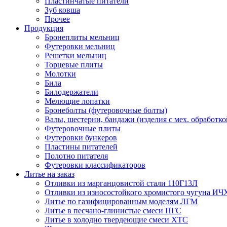
Пластинчатые питатели
Зуб ковша
Прочее
Продукция
Бронеплиты мельниц
Футеровки мельниц
Решетки мельниц
Торцевые плиты
Молотки
Била
Билодержатели
Мелющие лопатки
Бронеболты (футеровочные болты)
Валы, шестерни, бандажи (изделия с мех. обработко
Футеровочные плиты
Футеровки бункеров
Пластины питателей
Полотно питателя
Футеровки классификаторов
Литье на заказ
Отливки из марганцовистой стали 110Г13Л
Отливки из износостойкого хромистого чугуна ИЧ
Литье по газифицированным моделям ЛГМ
Литье в песчано-глинистые смеси ПГС
Литье в холодно твердеющие смеси ХТС