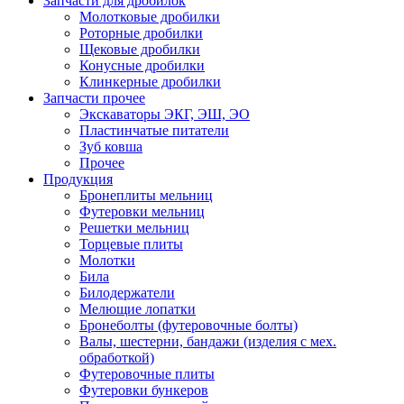
Запчасти для дробилок
Молотковые дробилки
Роторные дробилки
Щековые дробилки
Конусные дробилки
Клинкерные дробилки
Запчасти прочее
Экскаваторы ЭКГ, ЭШ, ЭО
Пластинчатые питатели
Зуб ковша
Прочее
Продукция
Бронеплиты мельниц
Футеровки мельниц
Решетки мельниц
Торцевые плиты
Молотки
Била
Билодержатели
Мелющие лопатки
Бронеболты (футеровочные болты)
Валы, шестерни, бандажи (изделия с мех.
обработкой)
Футеровочные плиты
Футеровки бункеров