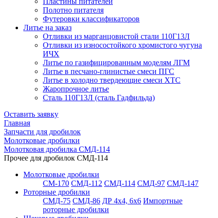
Пластины питателей
Полотно питателя
Футеровки классификаторов
Литье на заказ
Отливки из марганцовистой стали 110Г13Л
Отливки из износостойкого хромистого чугуна
ИЧХ
Литье по газифицированным моделям ЛГМ
Литье в песчано-глинистые смеси ПГС
Литье в холодно твердеющие смеси ХТС
Жаропрочное литье
Сталь 110Г13Л (сталь Гадфильда)
Оставить заявку
Главная
Запчасти для дробилок
Молотковые дробилки
Молотковая дробилка СМД-114
Прочее для дробилок СМД-114
Молотковые дробилки
СМ-170
СМД-112
СМД-114
СМД-97
СМД-147
Роторные дробилки
СМД-75
СМД-86
ДР 4х4, 6х6
Импортные
роторные дробилки