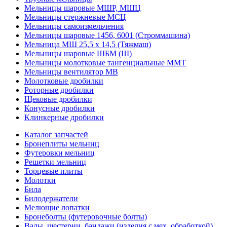
Мельницы шаровые МШР, МШЦ
Мельницы стержневые МСЦ
Мельницы самоизмельчения
Мельницы шаровые 1456, 6001 (Строммашина)
Мельница МШ 25,5 х 14,5 (Тяжмаш)
Мельницы шаровые ШБМ (Ш)
Мельницы молотковые тангенциальные ММТ
Мельницы вентилятор МВ
Молотковые дробилки
Роторные дробилки
Щековые дробилки
Конусные дробилки
Клинкерные дробилки
Каталог запчастей
Бронеплиты мельниц
Футеровки мельниц
Решетки мельниц
Торцевые плиты
Молотки
Била
Билодержатели
Мелющие лопатки
Бронеболты (футеровочные болты)
Валы, шестерни, бандажи (изделия с мех. обработкой)