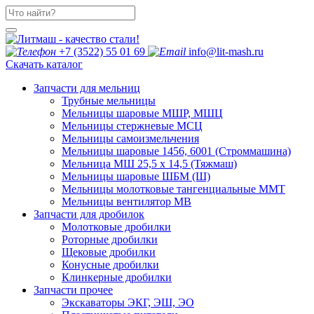
+7 (3522) 55 01 69
info@lit-mash.ru
Скачать каталог
Запчасти для мельниц
Трубные мельницы
Мельницы шаровые МШР, МШЦ
Мельницы стержневые МСЦ
Мельницы самоизмельчения
Мельницы шаровые 1456, 6001 (Строммашина)
Мельница МШ 25,5 х 14,5 (Тяжмаш)
Мельницы шаровые ШБМ (Ш)
Мельницы молотковые тангенциальные ММТ
Мельницы вентилятор МВ
Запчасти для дробилок
Молотковые дробилки
Роторные дробилки
Щековые дробилки
Конусные дробилки
Клинкерные дробилки
Запчасти прочее
Экскаваторы ЭКГ, ЭШ, ЭО