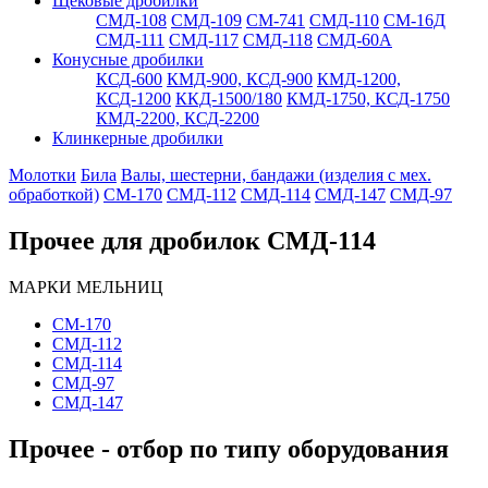
Щековые дробилки
СМД-108
СМД-109
СМ-741
СМД-110
СМ-16Д
СМД-111
СМД-117
СМД-118
СМД-60А
Конусные дробилки
КСД-600
КМД-900, КСД-900
КМД-1200,
КСД-1200
ККД-1500/180
КМД-1750, КСД-1750
КМД-2200, КСД-2200
Клинкерные дробилки
Молотки
Била
Валы, шестерни, бандажи (изделия с мех.
обработкой)
СМ-170
СМД-112
СМД-114
СМД-147
СМД-97
Прочее для дробилок СМД-114
МАРКИ МЕЛЬНИЦ
СМ-170
СМД-112
СМД-114
СМД-97
СМД-147
Прочее - отбор по типу оборудования