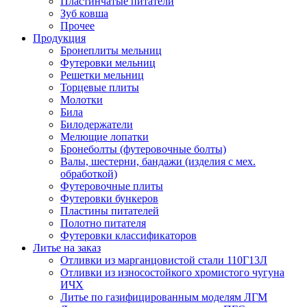
Пластинчатые питатели
Зуб ковша
Прочее
Продукция
Бронеплиты мельниц
Футеровки мельниц
Решетки мельниц
Торцевые плиты
Молотки
Била
Билодержатели
Мелющие лопатки
Бронеболты (футеровочные болты)
Валы, шестерни, бандажи (изделия с мех.
обработкой)
Футеровочные плиты
Футеровки бункеров
Пластины питателей
Полотно питателя
Футеровки классификаторов
Литье на заказ
Отливки из марганцовистой стали 110Г13Л
Отливки из износостойкого хромистого чугуна
ИЧХ
Литье по газифицированным моделям ЛГМ