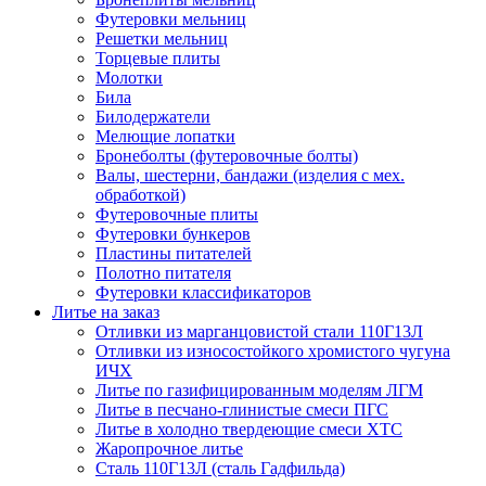
Футеровки мельниц
Решетки мельниц
Торцевые плиты
Молотки
Била
Билодержатели
Мелющие лопатки
Бронеболты (футеровочные болты)
Валы, шестерни, бандажи (изделия с мех.
обработкой)
Футеровочные плиты
Футеровки бункеров
Пластины питателей
Полотно питателя
Футеровки классификаторов
Литье на заказ
Отливки из марганцовистой стали 110Г13Л
Отливки из износостойкого хромистого чугуна
ИЧХ
Литье по газифицированным моделям ЛГМ
Литье в песчано-глинистые смеси ПГС
Литье в холодно твердеющие смеси ХТС
Жаропрочное литье
Сталь 110Г13Л (сталь Гадфильда)