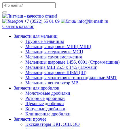
+7 (3522) 55 01 69
info@lit-mash.ru
Скачать каталог
Запчасти для мельниц
Трубные мельницы
Мельницы шаровые МШР, МШЦ
Мельницы стержневые МСЦ
Мельницы самоизмельчения
Мельницы шаровые 1456, 6001 (Строммашина)
Мельница МШ 25,5 х 14,5 (Тяжмаш)
Мельницы шаровые ШБМ (Ш)
Мельницы молотковые тангенциальные ММТ
Мельницы вентилятор МВ
Запчасти для дробилок
Молотковые дробилки
Роторные дробилки
Щековые дробилки
Конусные дробилки
Клинкерные дробилки
Запчасти прочее
Экскаваторы ЭКГ, ЭШ, ЭО