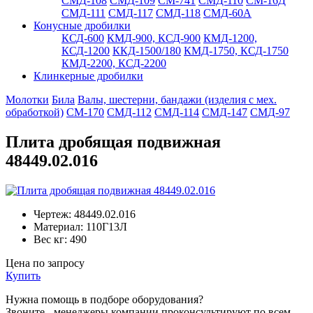
СМД-108
СМД-109
СМ-741
СМД-110
СМ-16Д
СМД-111
СМД-117
СМД-118
СМД-60А
Конусные дробилки
КСД-600
КМД-900, КСД-900
КМД-1200,
КСД-1200
ККД-1500/180
КМД-1750, КСД-1750
КМД-2200, КСД-2200
Клинкерные дробилки
Молотки
Била
Валы, шестерни, бандажи (изделия с мех.
обработкой)
СМ-170
СМД-112
СМД-114
СМД-147
СМД-97
Плита дробящая подвижная
48449.02.016
Чертеж:
48449.02.016
Материал:
110Г13Л
Вес кг:
490
Цена по запросу
Купить
Нужна помощь в подборе оборудования?
Звоните - менеджеры компании проконсультируют по всем