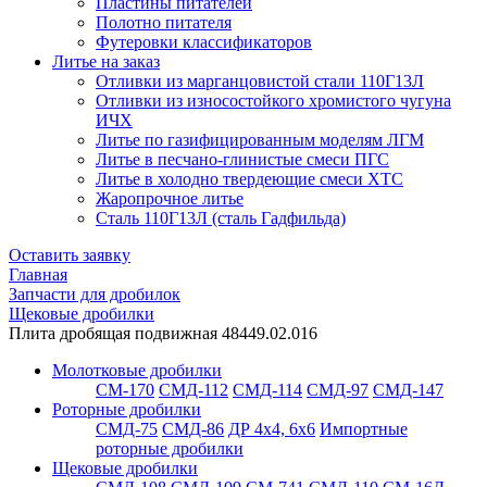
Пластины питателей
Полотно питателя
Футеровки классификаторов
Литье на заказ
Отливки из марганцовистой стали 110Г13Л
Отливки из износостойкого хромистого чугуна
ИЧХ
Литье по газифицированным моделям ЛГМ
Литье в песчано-глинистые смеси ПГС
Литье в холодно твердеющие смеси ХТС
Жаропрочное литье
Сталь 110Г13Л (сталь Гадфильда)
Оставить заявку
Главная
Запчасти для дробилок
Щековые дробилки
Плита дробящая подвижная 48449.02.016
Молотковые дробилки
СМ-170
СМД-112
СМД-114
СМД-97
СМД-147
Роторные дробилки
СМД-75
СМД-86
ДР 4х4, 6х6
Импортные
роторные дробилки
Щековые дробилки