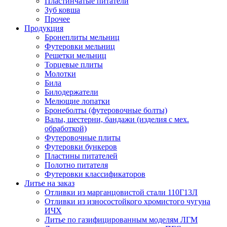
Пластинчатые питатели
Зуб ковша
Прочее
Продукция
Бронеплиты мельниц
Футеровки мельниц
Решетки мельниц
Торцевые плиты
Молотки
Била
Билодержатели
Мелющие лопатки
Бронеболты (футеровочные болты)
Валы, шестерни, бандажи (изделия с мех.
обработкой)
Футеровочные плиты
Футеровки бункеров
Пластины питателей
Полотно питателя
Футеровки классификаторов
Литье на заказ
Отливки из марганцовистой стали 110Г13Л
Отливки из износостойкого хромистого чугуна
ИЧХ
Литье по газифицированным моделям ЛГМ