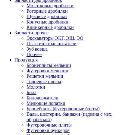
Запчасти для дробилок
Молотковые дробилки
Роторные дробилки
Щековые дробилки
Конусные дробилки
Клинкерные дробилки
Запчасти прочее
Экскаваторы ЭКГ, ЭШ, ЭО
Пластинчатые питатели
Зуб ковша
Прочее
Продукция
Бронеплиты мельниц
Футеровки мельниц
Решетки мельниц
Торцевые плиты
Молотки
Била
Билодержатели
Мелющие лопатки
Бронеболты (футеровочные болты)
Валы, шестерни, бандажи (изделия с мех.
обработкой)
Футеровочные плиты
Футеровки бункеров