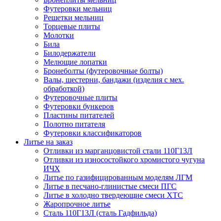
Футеровки мельниц
Решетки мельниц
Торцевые плиты
Молотки
Била
Билодержатели
Мелющие лопатки
Бронеболты (футеровочные болты)
Валы, шестерни, бандажи (изделия с мех.
обработкой)
Футеровочные плиты
Футеровки бункеров
Пластины питателей
Полотно питателя
Футеровки классификаторов
Литье на заказ
Отливки из марганцовистой стали 110Г13Л
Отливки из износостойкого хромистого чугуна
ИЧХ
Литье по газифицированным моделям ЛГМ
Литье в песчано-глинистые смеси ПГС
Литье в холодно твердеющие смеси ХТС
Жаропрочное литье
Сталь 110Г13Л (сталь Гадфильда)