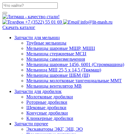
+7 (3522) 55 01 69
info@lit-mash.ru
Скачать каталог
Запчасти для мельниц
Трубные мельницы
Мельницы шаровые МШР, МШЦ
Мельницы стержневые МСЦ
Мельницы самоизмельчения
Мельницы шаровые 1456, 6001 (Строммашина)
Мельница МШ 25,5 х 14,5 (Тяжмаш)
Мельницы шаровые ШБМ (Ш)
Мельницы молотковые тангенциальные ММТ
Мельницы вентилятор МВ
Запчасти для дробилок
Молотковые дробилки
Роторные дробилки
Щековые дробилки
Конусные дробилки
Клинкерные дробилки
Запчасти прочее
Экскаваторы ЭКГ, ЭШ, ЭО