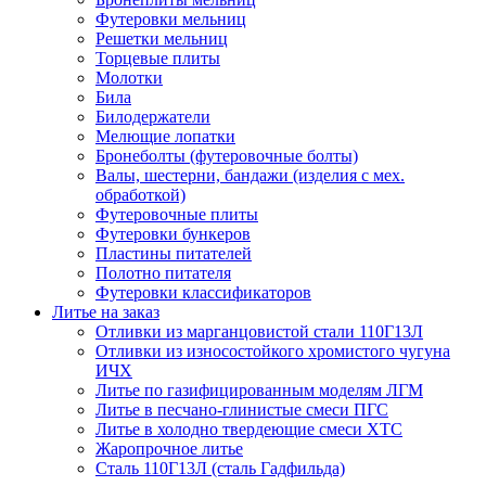
Футеровки мельниц
Решетки мельниц
Торцевые плиты
Молотки
Била
Билодержатели
Мелющие лопатки
Бронеболты (футеровочные болты)
Валы, шестерни, бандажи (изделия с мех.
обработкой)
Футеровочные плиты
Футеровки бункеров
Пластины питателей
Полотно питателя
Футеровки классификаторов
Литье на заказ
Отливки из марганцовистой стали 110Г13Л
Отливки из износостойкого хромистого чугуна
ИЧХ
Литье по газифицированным моделям ЛГМ
Литье в песчано-глинистые смеси ПГС
Литье в холодно твердеющие смеси ХТС
Жаропрочное литье
Сталь 110Г13Л (сталь Гадфильда)