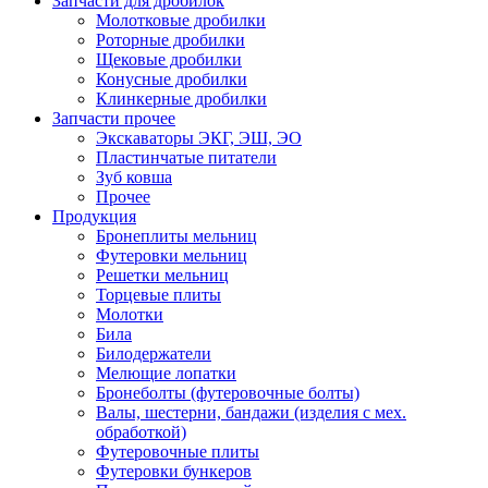
Запчасти для дробилок
Молотковые дробилки
Роторные дробилки
Щековые дробилки
Конусные дробилки
Клинкерные дробилки
Запчасти прочее
Экскаваторы ЭКГ, ЭШ, ЭО
Пластинчатые питатели
Зуб ковша
Прочее
Продукция
Бронеплиты мельниц
Футеровки мельниц
Решетки мельниц
Торцевые плиты
Молотки
Била
Билодержатели
Мелющие лопатки
Бронеболты (футеровочные болты)
Валы, шестерни, бандажи (изделия с мех.
обработкой)
Футеровочные плиты
Футеровки бункеров