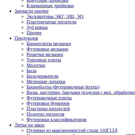
Конусные дробилки
Клинкерные дробилки
Запчасти прочее
Экскаваторы ЭКГ, ЭШ, ЭО
Пластинчатые питатели
Зуб ковша
Прочее
Продукция
Бронеплиты мельниц
Футеровки мельниц
Решетки мельниц
Торцевые плиты
Молотки
Била
Билодержатели
Мелющие лопатки
Бронеболты (футеровочные болты)
Валы, шестерни, бандажи (изделия с мех. обработко
Футеровочные плиты
Футеровки бункеров
Пластины питателей
Полотно питателя
Футеровки классификаторов
Литье на заказ
Отливки из марганцовистой стали 110Г13Л