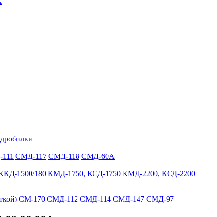
Х
 дробилки
-111
СМД-117
СМД-118
СМД-60А
ККД-1500/180
КМД-1750, КСД-1750
КМД-2200, КСД-2200
ткой)
СМ-170
СМД-112
СМД-114
СМД-147
СМД-97