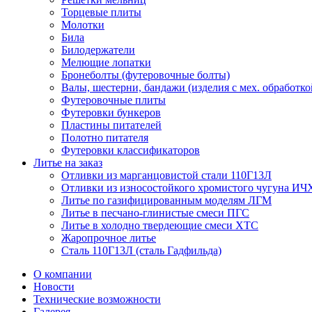
Торцевые плиты
Молотки
Била
Билодержатели
Мелющие лопатки
Бронеболты (футеровочные болты)
Валы, шестерни, бандажи (изделия с мех. обработко
Футеровочные плиты
Футеровки бункеров
Пластины питателей
Полотно питателя
Футеровки классификаторов
Литье на заказ
Отливки из марганцовистой стали 110Г13Л
Отливки из износостойкого хромистого чугуна ИЧ
Литье по газифицированным моделям ЛГМ
Литье в песчано-глинистые смеси ПГС
Литье в холодно твердеющие смеси ХТС
Жаропрочное литье
Сталь 110Г13Л (сталь Гадфильда)
О компании
Новости
Технические возможности
Галерея