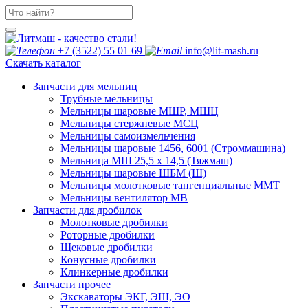
+7 (3522) 55 01 69
info@lit-mash.ru
Скачать каталог
Запчасти для мельниц
Трубные мельницы
Мельницы шаровые МШР, МШЦ
Мельницы стержневые МСЦ
Мельницы самоизмельчения
Мельницы шаровые 1456, 6001 (Строммашина)
Мельница МШ 25,5 х 14,5 (Тяжмаш)
Мельницы шаровые ШБМ (Ш)
Мельницы молотковые тангенциальные ММТ
Мельницы вентилятор МВ
Запчасти для дробилок
Молотковые дробилки
Роторные дробилки
Щековые дробилки
Конусные дробилки
Клинкерные дробилки
Запчасти прочее
Экскаваторы ЭКГ, ЭШ, ЭО