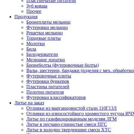
Пластинчатые питатели
Зуб ковша
Прочее
Продукция
Бронеплиты мельниц
Футеровки мельниц
Решетки мельниц
Торцевые плиты
Молотки
Била
Билодержатели
Мелющие лопатки
Бронеболты (футеровочные болты)
Валы, шестерни, бандажи (изделия с мех. обработко
Футеровочные плиты
Футеровки бункеров
Пластины питателей
Полотно питателя
Футеровки классификаторов
Литье на заказ
Отливки из марганцовистой стали 110Г13Л
Отливки из износостойкого хромистого чугуна ИЧ
Литье по газифицированным моделям ЛГМ
Литье в песчано-глинистые смеси ПГС
Литье в холодно твердеющие смеси ХТС