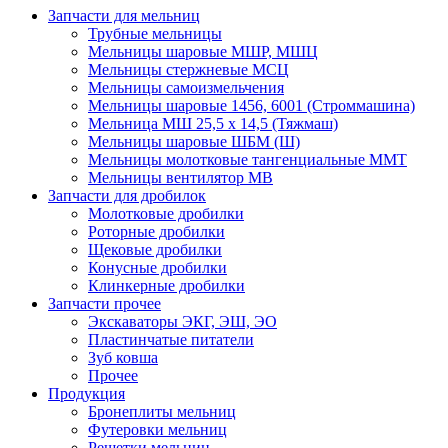
Запчасти для мельниц
Трубные мельницы
Мельницы шаровые МШР, МШЦ
Мельницы стержневые МСЦ
Мельницы самоизмельчения
Мельницы шаровые 1456, 6001 (Строммашина)
Мельница МШ 25,5 х 14,5 (Тяжмаш)
Мельницы шаровые ШБМ (Ш)
Мельницы молотковые тангенциальные ММТ
Мельницы вентилятор МВ
Запчасти для дробилок
Молотковые дробилки
Роторные дробилки
Щековые дробилки
Конусные дробилки
Клинкерные дробилки
Запчасти прочее
Экскаваторы ЭКГ, ЭШ, ЭО
Пластинчатые питатели
Зуб ковша
Прочее
Продукция
Бронеплиты мельниц
Футеровки мельниц
Решетки мельниц