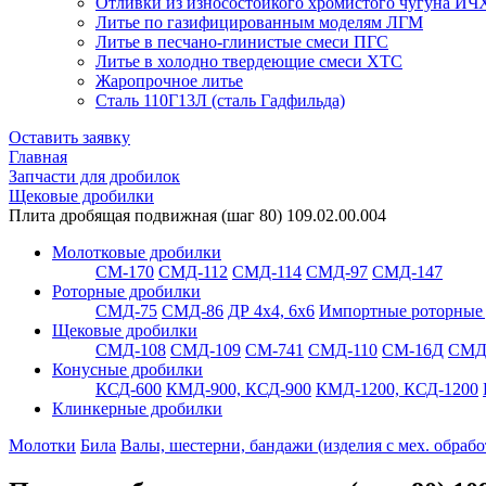
Отливки из износостойкого хромистого чугуна ИЧ
Литье по газифицированным моделям ЛГМ
Литье в песчано-глинистые смеси ПГС
Литье в холодно твердеющие смеси ХТС
Жаропрочное литье
Сталь 110Г13Л (сталь Гадфильда)
Оставить заявку
Главная
Запчасти для дробилок
Щековые дробилки
Плита дробящая подвижная (шаг 80) 109.02.00.004
Молотковые дробилки
СМ-170
СМД-112
СМД-114
СМД-97
СМД-147
Роторные дробилки
СМД-75
СМД-86
ДР 4х4, 6х6
Импортные роторные
Щековые дробилки
СМД-108
СМД-109
СМ-741
СМД-110
СМ-16Д
СМД
Конусные дробилки
КСД-600
КМД-900, КСД-900
КМД-1200, КСД-1200
Клинкерные дробилки
Молотки
Била
Валы, шестерни, бандажи (изделия с мех. обрабо