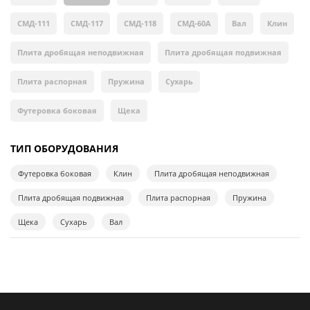
СМД-111
СМД-117
СМД-118
СМД-60А
Вал
Клин
Плита дробящая неподвижная
Плита дробящая подвижная
Плита распорная
Пружина
Сухарь
Футеровка боковая
Щека
ТИП ОБОРУДОВАНИЯ
Футеровка боковая
Клин
Плита дробящая неподвижная
Плита дробящая подвижная
Плита распорная
Пружина
Щека
Сухарь
Вал