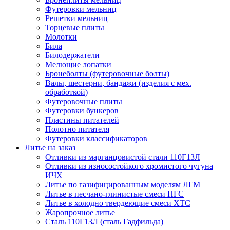
Футеровки мельниц
Решетки мельниц
Торцевые плиты
Молотки
Била
Билодержатели
Мелющие лопатки
Бронеболты (футеровочные болты)
Валы, шестерни, бандажи (изделия с мех.
обработкой)
Футеровочные плиты
Футеровки бункеров
Пластины питателей
Полотно питателя
Футеровки классификаторов
Литье на заказ
Отливки из марганцовистой стали 110Г13Л
Отливки из износостойкого хромистого чугуна
ИЧХ
Литье по газифицированным моделям ЛГМ
Литье в песчано-глинистые смеси ПГС
Литье в холодно твердеющие смеси ХТС
Жаропрочное литье
Сталь 110Г13Л (сталь Гадфильда)