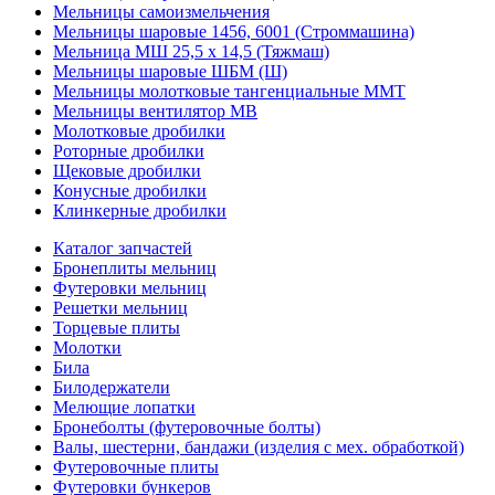
Мельницы самоизмельчения
Мельницы шаровые 1456, 6001 (Строммашина)
Мельница МШ 25,5 х 14,5 (Тяжмаш)
Мельницы шаровые ШБМ (Ш)
Мельницы молотковые тангенциальные ММТ
Мельницы вентилятор МВ
Молотковые дробилки
Роторные дробилки
Щековые дробилки
Конусные дробилки
Клинкерные дробилки
Каталог запчастей
Бронеплиты мельниц
Футеровки мельниц
Решетки мельниц
Торцевые плиты
Молотки
Била
Билодержатели
Мелющие лопатки
Бронеболты (футеровочные болты)
Валы, шестерни, бандажи (изделия с мех. обработкой)
Футеровочные плиты
Футеровки бункеров