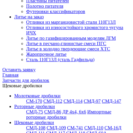
Пластины питателей
Полотно питателя
Футеровки классификаторов
Литье на заказ
Отливки из марганцовистой стали 110Г13Л
Отливки из износостойкого хромистого чугуна
ИЧХ
Литье по газифицированным моделям ЛГМ
Литье в песчано-глинистые смеси ПГС
Литье в холодно твердеющие смеси ХТС
Жаропрочное литье
Сталь 110Г13Л (сталь Гадфильда)
Оставить заявку
Главная
Запчасти для дробилок
Щековые дробилки
Молотковые дробилки
СМ-170
СМД-112
СМД-114
СМД-97
СМД-147
Роторные дробилки
СМД-75
СМД-86
ДР 4х4, 6х6
Импортные
роторные дробилки
Щековые дробилки
СМД-108
СМД-109
СМ-741
СМД-110
СМ-16Д