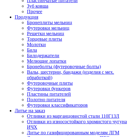
Пластинчатые питатели
Зуб ковша
Прочее
Продукция
Бронеплиты мельниц
Футеровки мельниц
Решетки мельниц
Торцевые плиты
Молотки
Била
Билодержатели
Мелющие лопатки
Бронеболты (футеровочные болты)
Валы, шестерни, бандажи (изделия с мех.
обработкой)
Футеровочные плиты
Футеровки бункеров
Пластины питателей
Полотно питателя
Футеровки классификаторов
Литье на заказ
Отливки из марганцовистой стали 110Г13Л
Отливки из износостойкого хромистого чугуна
ИЧХ
Литье по газифицированным моделям ЛГМ