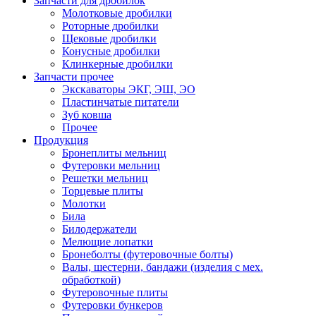
Запчасти для дробилок
Молотковые дробилки
Роторные дробилки
Щековые дробилки
Конусные дробилки
Клинкерные дробилки
Запчасти прочее
Экскаваторы ЭКГ, ЭШ, ЭО
Пластинчатые питатели
Зуб ковша
Прочее
Продукция
Бронеплиты мельниц
Футеровки мельниц
Решетки мельниц
Торцевые плиты
Молотки
Била
Билодержатели
Мелющие лопатки
Бронеболты (футеровочные болты)
Валы, шестерни, бандажи (изделия с мех.
обработкой)
Футеровочные плиты
Футеровки бункеров