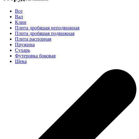
Все
Вал
Клин
Плита дробящая неподвижная
Плита дробящая подвижная
Плита распорная
Пружина
Сухарь
Футеровка боковая
Щека