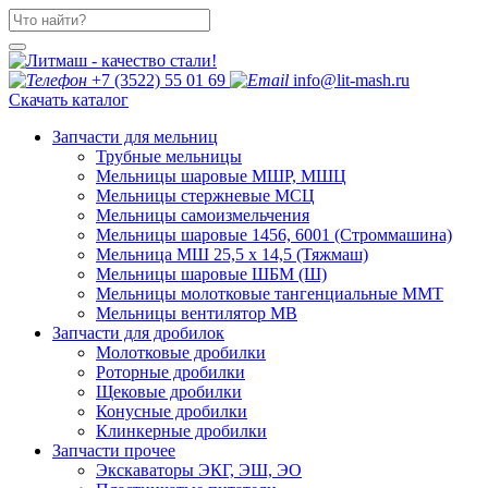
+7 (3522) 55 01 69
info@lit-mash.ru
Скачать каталог
Запчасти для мельниц
Трубные мельницы
Мельницы шаровые МШР, МШЦ
Мельницы стержневые МСЦ
Мельницы самоизмельчения
Мельницы шаровые 1456, 6001 (Строммашина)
Мельница МШ 25,5 х 14,5 (Тяжмаш)
Мельницы шаровые ШБМ (Ш)
Мельницы молотковые тангенциальные ММТ
Мельницы вентилятор МВ
Запчасти для дробилок
Молотковые дробилки
Роторные дробилки
Щековые дробилки
Конусные дробилки
Клинкерные дробилки
Запчасти прочее
Экскаваторы ЭКГ, ЭШ, ЭО