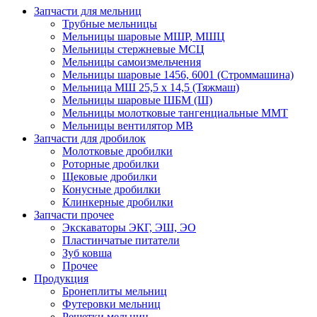
Запчасти для мельниц
Трубные мельницы
Мельницы шаровые МШР, МШЦ
Мельницы стержневые МСЦ
Мельницы самоизмельчения
Мельницы шаровые 1456, 6001 (Строммашина)
Мельница МШ 25,5 х 14,5 (Тяжмаш)
Мельницы шаровые ШБМ (Ш)
Мельницы молотковые тангенциальные ММТ
Мельницы вентилятор МВ
Запчасти для дробилок
Молотковые дробилки
Роторные дробилки
Щековые дробилки
Конусные дробилки
Клинкерные дробилки
Запчасти прочее
Экскаваторы ЭКГ, ЭШ, ЭО
Пластинчатые питатели
Зуб ковша
Прочее
Продукция
Бронеплиты мельниц
Футеровки мельниц
Решетки мельниц