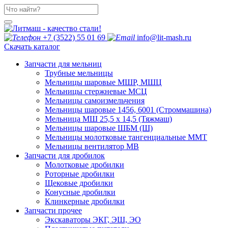
+7 (3522) 55 01 69
info@lit-mash.ru
Скачать каталог
Запчасти для мельниц
Трубные мельницы
Мельницы шаровые МШР, МШЦ
Мельницы стержневые МСЦ
Мельницы самоизмельчения
Мельницы шаровые 1456, 6001 (Строммашина)
Мельница МШ 25,5 х 14,5 (Тяжмаш)
Мельницы шаровые ШБМ (Ш)
Мельницы молотковые тангенциальные ММТ
Мельницы вентилятор МВ
Запчасти для дробилок
Молотковые дробилки
Роторные дробилки
Щековые дробилки
Конусные дробилки
Клинкерные дробилки
Запчасти прочее
Экскаваторы ЭКГ, ЭШ, ЭО