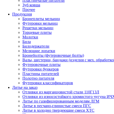
Пластинчатые питатели
Зуб ковша
Прочее
Продукция
Бронеплиты мельниц
Футеровки мельниц
Решетки мельниц
Торцевые плиты
Молотки
Била
Билодержатели
Мелющие лопатки
Бронеболты (футеровочные болты)
Валы, шестерни, бандажи (изделия с мех. обработко
Футеровочные плиты
Футеровки бункеров
Пластины питателей
Полотно питателя
Футеровки классификаторов
Литье на заказ
Отливки из марганцовистой стали 110Г13Л
Отливки из износостойкого хромистого чугуна ИЧ
Литье по газифицированным моделям ЛГМ
Литье в песчано-глинистые смеси ПГС
Литье в холодно твердеющие смеси ХТС