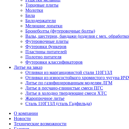
Торцевые плиты
Молотки
Била
Билодержатели
Мелющие лопатки
Бронеболты (футеровочные болты)
Валы, шестерни, бандажи (изделия с мех. обработко
Футеровочные плиты
Футеровки бункеров
Пластины питателей
Полотно питателя
Футеровки классификаторов
Литье на заказ
Отливки из марганцовистой стали 110Г13Л
Отливки из износостойкого хромистого чугуна ИЧ
Литье по газифицированным моделям ЛГМ
Литье в песчано-глинистые смеси ПГС
Литье в холодно твердеющие смеси ХТС
Жаропрочное литье
Сталь 110Г13Л (сталь Гадфильда)
О компании
Новости
Технические возможности
Галерея