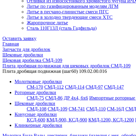
Отливки из износостойкого хромистого чугуна ИЧ
Литье по газифицированным моделям ЛГМ
Литье в песчано-глинистые смеси ПГС
Литье в холодно твердеющие смеси ХТС
Жаропрочное литье
Сталь 110Г13Л (сталь Гадфильда)
Оставить заявку
Главная
Запчасти для дробилок
Щековые дробилки
Щековая дробилка СМД-109
Плита дробящая подвижная для щековых дробилок СМД-109
Плита дробящая подвижная (шаг60) 109.02.00.016
Молотковые дробилки
СМ-170
СМД-112
СМД-114
СМД-97
СМД-147
Роторные дробилки
СМД-75
СМД-86
ДР 4х4, 6х6
Импортные роторные
Щековые дробилки
СМД-108
СМД-109
СМ-741
СМД-110
СМ-16Д
СМД
Конусные дробилки
КСД-600
КМД-900, КСД-900
КМД-1200, КСД-1200
Клинкерные дробилки
Молотки
Била
Валы, шестерни, бандажи (изделия с мех. обрабо