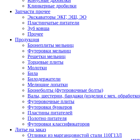
Конусные дробилки
Клинкерные дробилки
Запчасти прочее
Экскаваторы ЭКГ, ЭШ, ЭО
Пластинчатые питатели
Зуб ковша
Прочее
Продукция
Бронеплиты мельниц
Футеровки мельниц
Решетки мельниц
Торцевые плиты
Молотки
Била
Билодержатели
Мелющие лопатки
Бронеболты (футеровочные болты)
Валы, шестерни, бандажи (изделия с мех. обработко
Футеровочные плиты
Футеровки бункеров
Пластины питателей
Полотно питателя
Футеровки классификаторов
Литье на заказ
Отливки из марганцовистой стали 110Г13Л