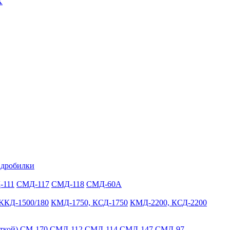
Х
 дробилки
-111
СМД-117
СМД-118
СМД-60А
ККД-1500/180
КМД-1750, КСД-1750
КМД-2200, КСД-2200
ткой)
СМ-170
СМД-112
СМД-114
СМД-147
СМД-97