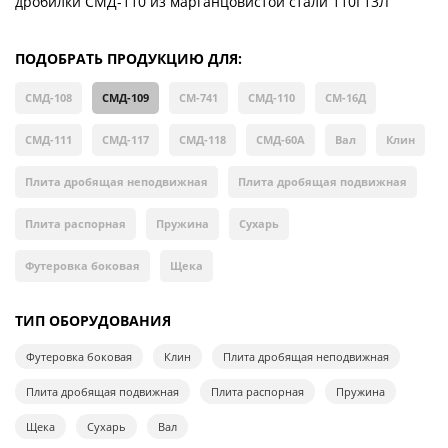
дробилки СМД-110 из марганцовистой стали 110Г13Л
ПОДОБРАТЬ ПРОДУКЦИЮ ДЛЯ:
СМД-108
СМД-109
СМ-741
СМД-110
СМ-16Д
СМД-111
СМД-117
СМД-118
СМД-60А
Вал
Клин
Плита дробящая неподвижная
Плита дробящая подвижная
Плита распорная
Пружина
Сухарь
Футеровка боковая
Щека
ТИП ОБОРУДОВАНИЯ
Футеровка боковая
Клин
Плита дробящая неподвижная
Плита дробящая подвижная
Плита распорная
Пружина
Щека
Сухарь
Вал