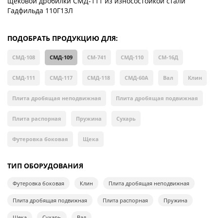
щековой дробилки СМД-111 из износостойкой стали
Гадфильда 110Г13Л
ПОДОБРАТЬ ПРОДУКЦИЮ ДЛЯ:
СМД-108
СМД-109
СМ-741
СМД-110
СМ-16Д
СМД-111
СМД-117
СМД-118
СМД-60А
Вал
Клин
Плита дробящая неподвижная
Плита дробящая подвижная
Плита распорная
Пружина
Сухарь
Футеровка боковая
Щека
ТИП ОБОРУДОВАНИЯ
Футеровка боковая
Клин
Плита дробящая неподвижная
Плита дробящая подвижная
Плита распорная
Пружина
Щека
Сухарь
Вал