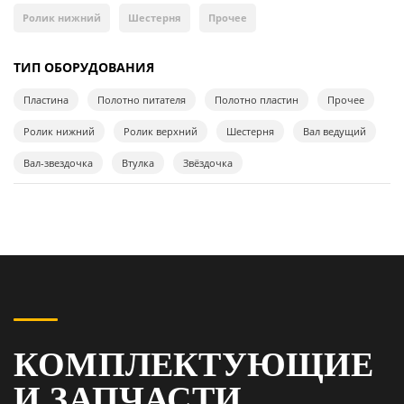
Ролик нижний
Шестерня
Прочее
ТИП ОБОРУДОВАНИЯ
Пластина
Полотно питателя
Полотно пластин
Прочее
Ролик нижний
Ролик верхний
Шестерня
Вал ведущий
Вал-звездочка
Втулка
Звёздочка
КОМПЛЕКТУЮЩИЕ
И ЗАПЧАСТИ