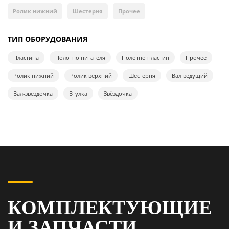
Ролик нижний
Шестерня
Прочее
ТИП ОБОРУДОВАНИЯ
Пластина
Полотно питателя
Полотно пластин
Прочее
Ролик нижний
Ролик верхний
Шестерня
Вал ведущий
Вал-звездочка
Втулка
Звёздочка
КОМПЛЕКТУЮЩИЕ
И ЗАПЧАСТИ