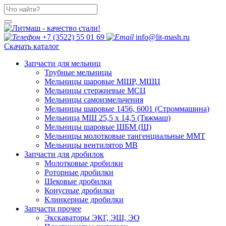
+7 (3522) 55 01 69
info@lit-mash.ru
Скачать каталог
Запчасти для мельниц
Трубные мельницы
Мельницы шаровые МШР, МШЦ
Мельницы стержневые МСЦ
Мельницы самоизмельчения
Мельницы шаровые 1456, 6001 (Строммашина)
Мельница МШ 25,5 х 14,5 (Тяжмаш)
Мельницы шаровые ШБМ (Ш)
Мельницы молотковые тангенциальные ММТ
Мельницы вентилятор МВ
Запчасти для дробилок
Молотковые дробилки
Роторные дробилки
Щековые дробилки
Конусные дробилки
Клинкерные дробилки
Запчасти прочее
Экскаваторы ЭКГ, ЭШ, ЭО