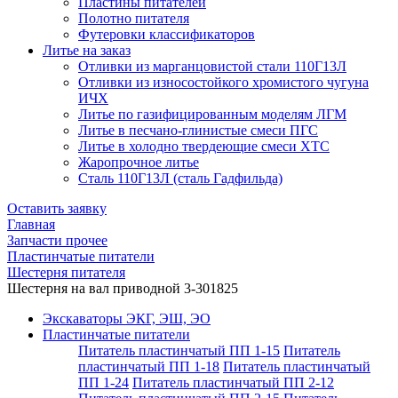
Пластины питателей
Полотно питателя
Футеровки классификаторов
Литье на заказ
Отливки из марганцовистой стали 110Г13Л
Отливки из износостойкого хромистого чугуна
ИЧХ
Литье по газифицированным моделям ЛГМ
Литье в песчано-глинистые смеси ПГС
Литье в холодно твердеющие смеси ХТС
Жаропрочное литье
Сталь 110Г13Л (сталь Гадфильда)
Оставить заявку
Главная
Запчасти прочее
Пластинчатые питатели
Шестерня питателя
Шестерня на вал приводной 3-301825
Экскаваторы ЭКГ, ЭШ, ЭО
Пластинчатые питатели
Питатель пластинчатый ПП 1-15
Питатель
пластинчатый ПП 1-18
Питатель пластинчатый
ПП 1-24
Питатель пластинчатый ПП 2-12