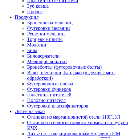
Пластинчатые питатели
Зуб ковша
Прочее
Продукция
Бронеплиты мельниц
Футеровки мельниц
Решетки мельниц
Торцевые плиты
Молотки
Била
Билодержатели
Мелющие лопатки
Бронеболты (футеровочные болты)
Валы, шестерни, бандажи (изделия с мех.
обработкой)
Футеровочные плиты
Футеровки бункеров
Пластины питателей
Полотно питателя
Футеровки классификаторов
Литье на заказ
Отливки из марганцовистой стали 110Г13Л
Отливки из износостойкого хромистого чугуна
ИЧХ
Литье по газифицированным моделям ЛГМ