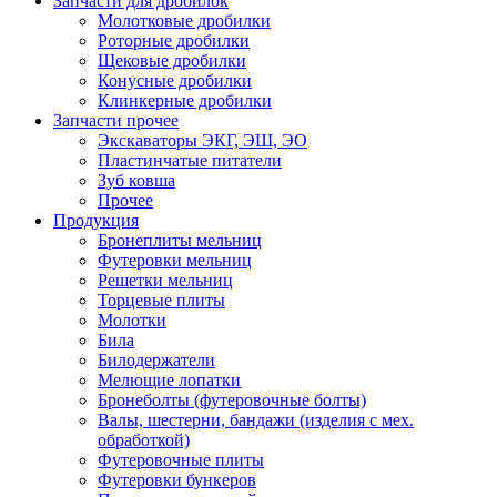
Запчасти для дробилок
Молотковые дробилки
Роторные дробилки
Щековые дробилки
Конусные дробилки
Клинкерные дробилки
Запчасти прочее
Экскаваторы ЭКГ, ЭШ, ЭО
Пластинчатые питатели
Зуб ковша
Прочее
Продукция
Бронеплиты мельниц
Футеровки мельниц
Решетки мельниц
Торцевые плиты
Молотки
Била
Билодержатели
Мелющие лопатки
Бронеболты (футеровочные болты)
Валы, шестерни, бандажи (изделия с мех.
обработкой)
Футеровочные плиты
Футеровки бункеров