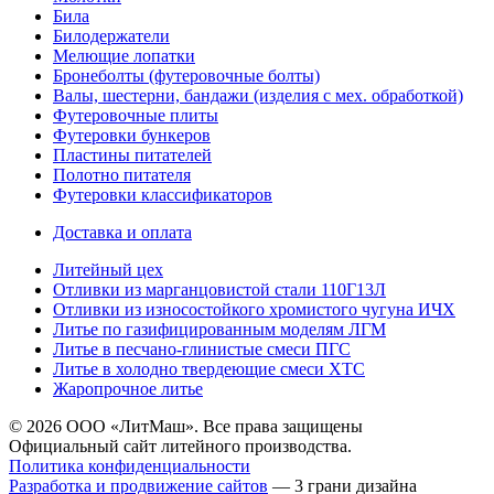
Била
Билодержатели
Мелющие лопатки
Бронеболты (футеровочные болты)
Валы, шестерни, бандажи (изделия с мех. обработкой)
Футеровочные плиты
Футеровки бункеров
Пластины питателей
Полотно питателя
Футеровки классификаторов
Доставка и оплата
Литейный цех
Отливки из марганцовистой стали 110Г13Л
Отливки из износостойкого хромистого чугуна ИЧХ
Литье по газифицированным моделям ЛГМ
Литье в песчано-глинистые смеси ПГС
Литье в холодно твердеющие смеси ХТС
Жаропрочное литье
© 2026 ООО «ЛитМаш». Все права защищены
Официальный сайт литейного производства.
Политика конфиденциальности
Разработка и продвижение сайтов
— 3 грани дизайна