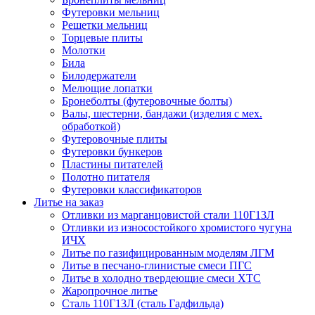
Футеровки мельниц
Решетки мельниц
Торцевые плиты
Молотки
Била
Билодержатели
Мелющие лопатки
Бронеболты (футеровочные болты)
Валы, шестерни, бандажи (изделия с мех.
обработкой)
Футеровочные плиты
Футеровки бункеров
Пластины питателей
Полотно питателя
Футеровки классификаторов
Литье на заказ
Отливки из марганцовистой стали 110Г13Л
Отливки из износостойкого хромистого чугуна
ИЧХ
Литье по газифицированным моделям ЛГМ
Литье в песчано-глинистые смеси ПГС
Литье в холодно твердеющие смеси ХТС
Жаропрочное литье
Сталь 110Г13Л (сталь Гадфильда)